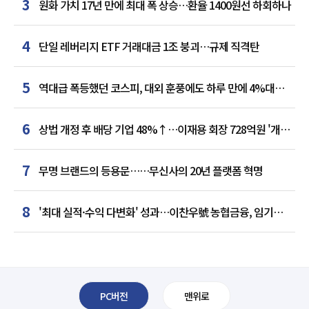
3
원화 가치 17년 만에 최대 폭 상승…환율 1400원선 하회하나
4
단일 레버리지 ETF 거래대금 1조 붕괴…규제 직격탄
5
역대급 폭등했던 코스피, 대외 훈풍에도 하루 만에 4%대
급락
6
상법 개정 후 배당 기업 48%↑…이재용 회장 728억원 '개인
최다'
7
무명 브랜드의 등용문……무신사의 20년 플랫폼 혁명
8
'최대 실적·수익 다변화' 성과…이찬우號 농협금융, 임기
말년 성장 박차
PC버전
맨위로