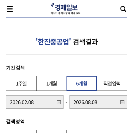
'한진중공업'
검색결과
기간검색
1주일
1개월
6개월
직접입력
-
검색영역