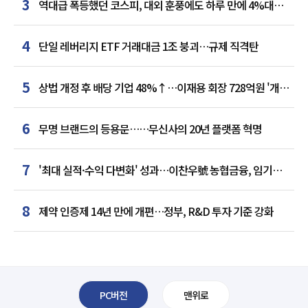
3
역대급 폭등했던 코스피, 대외 훈풍에도 하루 만에 4%대
급락
4
단일 레버리지 ETF 거래대금 1조 붕괴…규제 직격탄
5
상법 개정 후 배당 기업 48%↑…이재용 회장 728억원 '개인
최다'
6
무명 브랜드의 등용문……무신사의 20년 플랫폼 혁명
7
'최대 실적·수익 다변화' 성과…이찬우號 농협금융, 임기
말년 성장 박차
8
제약 인증제 14년 만에 개편…정부, R&D 투자 기준 강화
PC버전
맨위로