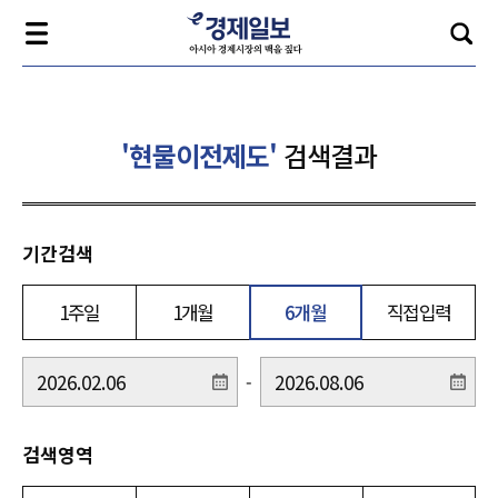
'현물이전제도'
검색결과
기간검색
1주일
1개월
6개월
직접입력
-
검색영역