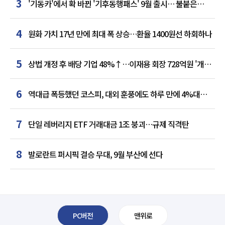
3
'기동카'에서 확 바뀐 '기후동행패스' 9월 출시… 불붙은
카드사 경쟁
4
원화 가치 17년 만에 최대 폭 상승…환율 1400원선 하회하나
5
상법 개정 후 배당 기업 48%↑…이재용 회장 728억원 '개인
최다'
6
역대급 폭등했던 코스피, 대외 훈풍에도 하루 만에 4%대
급락
7
단일 레버리지 ETF 거래대금 1조 붕괴…규제 직격탄
8
발로란트 퍼시픽 결승 무대, 9월 부산에 선다
PC버전
맨위로