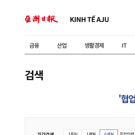
금융
산업
생활경제
IT
검색
'협업
기간검색
1주일
1개월
6개월
직접입력