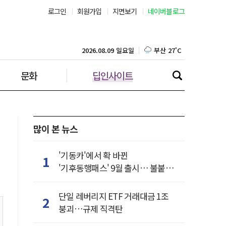
로그인
회원가입
지면보기
네이버블로그
부산 27˚C
대구 26˚C
2026.08.09 일요일
문화
딥인사이트
인천 27˚C
광주 27˚C
대전 25˚C
많이 본 뉴스
울산 25˚C
'기동카'에서 확 바뀐
1
'기후동행패스' 9월 출시… 불붙은
강릉 23˚C
카드사 경쟁
단일 레버리지 ETF 거래대금 1조
2
제주 27˚C
붕괴…규제 직격탄