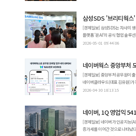
전사 공식 플랫폼으로 도입한다고 밝
연장선이다. 기존 유통업계의 AI 활용이 고객 응대나 추천 서비스에 국한됐다면 CJ온스타일은 AI를 기업 운영의 핵심
삼성SDS '브리티웍스' 
인프라로 격상시켰다는 점에서 차별
고객 수를 4배 가까이 끌어올린 바 있다. 이번에 도입된 클로드 엔터프라이즈는 AI 에이전트 
[경제일보] 삼성SDS는 자사의 생
강점을 지닌 솔루션이다. 사내 협업
플랫폼 '온AI'의 공식 협업 솔루션으로 최종 선정됐다고 밝혔
테크 조직뿐 아니라 상품기획자(MD
부처를 대상으로 시범서비스를 제
2026-05-01 09:44:06
특징이다. 특히 모바일 라이브 커머스 중심 사업 구조에 맞춰 숏폼 콘텐츠 제작, 트렌드 분석, 방송 자막 자동화 등 반복
서비스를 시작했다. 공무원들은 장소에 구애받지 않고 모바일을 통해 실시간 보고와 결재는 물론 화상회의 참여 및 AI를
업무에 AI를 적극 접목하고 있다.
활용한 회의록 요약까지 수행할 수 있게 됐다. 이번 사업의 핵심은 단순한 편의성 
효율 개선 효과를 확인했다. CJ온스타일은 AI 도입을 일회성 프로젝트가 아닌 조직 문화로 확산하기 위해 ‘AI 효율화 랩
네이버웍스 중앙부처 모
엄격한 보안 기준을 어떻게 충족
(LAB)’도 신설했다. 이 조직은
행정망 공공망을 물리적으로 분리 운영하는 보안 체계를 구
[경제일보] 중앙부처 공무원이 
부서가 일방적으로 시스템을 구축하는 
국정원 보안인증 상등급을 획득한 
네이버클라우드(대표 김유원)가 
유통업계 전반으로 확산되는 추세다
보안인증을 받으며 기술적 신뢰도를 입증했다. 보안 기술의 깊이도 남다르다. 민감
서비스를 본격적으로 시작했다. 
자동화를 강화하고 쿠팡은 AI 수
2026-04-30 18:13:15
맞춰 메일과 메시지에 개인키 암
모바일 업무 환경이 공존하는 새로운 행정 
아마존이 생성형 AI를 활용해 상품 상세
양자내성암호(PQC)까지 이식하며 보안 수준을 한 단계
업무 환경은 보안을 최우선으로 하
흐름을 ‘AI 도입 경쟁’이 아닌 ‘
드라이브를 활용해 행정 지식을 체계적으로
네이버, 1Q 영업익 54
인터넷망을 엄격히 분리한 탓에 
자체를 바꾸는 기업만이 경쟁력을 확보할 수 있다는 판단에서다
다음 단계를 향한다. 오는 5월 
보안을 위해 편의성을 희생해온 셈
기업 경쟁력을 좌우하는 핵심 인프
[경제일보] 네이버가 인공지능(AI
확대하고 상용 AI 서비스와의 연
업무 효율을 떨어뜨리는 핵심 원인으로 지목되어 왔다. 이번 네이버웍
네이티브 기업’으로 진화할 것”이라고 강조했다. 유통업계 한 관계자는 “앞으로
증가세를 이어간 것으로 나타났다.
견고해질 전망이다. 삼성SDS 관계자는 "브리티웍스는 공공기관의 특수한 업무 흐름과 보안 기준을 반영해 설계된 AI
공공의 보안 장벽을 어떻게 허물 
중심으로 얼마나 빠르게 조직을 