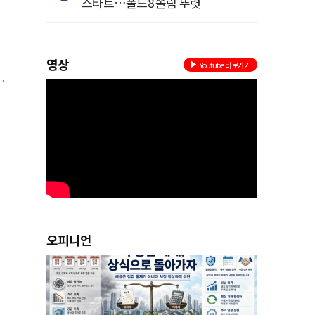
스타트…폴드8 쏠림 뚜렷
영상
Youtube 바로가기
오피니언
은