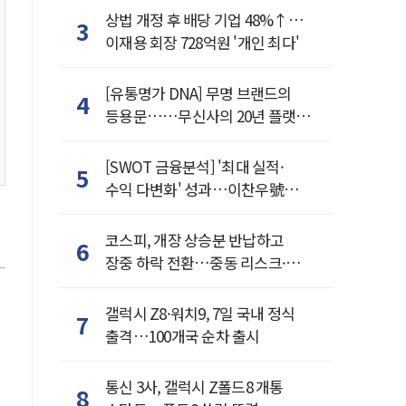
상법 개정 후 배당 기업 48%↑…
3
이재용 회장 728억원 '개인 최다'
[유통명가 DNA] 무명 브랜드의
4
등용문……무신사의 20년 플랫폼
혁명
[SWOT 금융분석] '최대 실적·
5
수익 다변화' 성과…이찬우號
농협금융, 임기 말년 성장 박차
코스피, 개장 상승분 반납하고
6
장중 하락 전환…중동 리스크·美
경계감
갤럭시 Z8·워치9, 7일 국내 정식
7
출격…100개국 순차 출시
통신 3사, 갤럭시 Z폴드8 개통
8