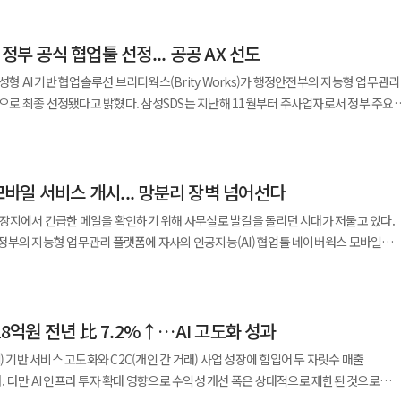
혔다. 이는 지난해 사내 AI 콘퍼런스 ‘AI CON’에서 밝힌 AI 네이티브 전략의
정부 공식 협업툴 선정... 공공 AX 선도
화된다. 실제로 이 회사는 앞서 ChatGPT 기반 쇼핑 서비스를 도입해 앱·웹 유입
구축과 개발 자동화에
성형 AI 기반 협업솔루션 브리티웍스(Brity Works)가 행정안전부의 지능형 업무관리
툴인 컨플루언스, 지라(Jira), MS오피스 등과 연동해 업무 생산성을 높일 수 있다.
다. 삼성SDS는 지난해 11월부터 주사업자로서 정부 주요
), 방송 제작자(PD), 심의 조직 등 비개발 부서까지 활용 범위를 확대하고 있는 점이
공해왔다. 사용자 평가를 거쳐 최종 낙점된 브리티웍스는 지난달 30일부터 공식
 사전 개념 검증(PoC)에서는 방송 자막 유형화 자동화와 실시간 챗봇 운영을 통해 업무
제공을 넘어 국가정보자원관리원의
바일 서비스 개시... 망분리 장벽 넘어선다
시켰는가에 있다. 삼성SDS는 민관협력형 클라우드(PPP) 사업자로서 인터넷망과
 현업 부서가 직접 문제를 정의하고 AI로 해결하는 방식에 초점을 맞춘다. 기존처럼 IT
축했다. 자사의 삼성 클라우드 플랫폼(SCP)이 2025년
출장지에서 긴급한 메일을 확인하기 위해 사무실로 발길을 돌리던 시대가 저물고 있다.
구조에서 벗어나 현장 중심 혁신을 추진하겠다는 의미다. 이 같은 움직임은
데 이어 브리티웍스 솔루션 역시 올해 3월 행정망과 공공망 기준에서 같은 등급의
정부의 지능형 업무관리 플랫폼에 자사의 인공지능(AI) 협업툴 네이버웍스 모바일
. 국내에서는 네이버가 초거대 AI ‘하이퍼클로바X’를 기반으로 쇼핑 추천과 광고
한 국가 재정 정보를 다루는 환경에
이는 단순히 앱 하나를 추가한 수준을 넘어 철옹성 같던 공공기관의 망분리 정책과
요 예측 시스템을 통해 물류 속도와 재고 정확도를 끌어올리고 있다. 해외에서는
호화 기술을 적용했다. 여기에 현존하는 최고 수준의 암호 체계로 평가받는
표준을 제시했다는 점에서 무게감이 남다르다. 그동안 대한민국 공공기관의
 페이지 자동 생성과 물류 운영 최적화를 진행하고 있다. 업계에서는 이러한
 끌어올렸다. 이미 70여개 중앙부처와 위원회에서 브리티웍스
는 망분리 원칙에 묶여 있었다. 행정 정보 보호를 위해 업무용 내부망과 외부
AI 체질 전환 경쟁’으로 보고 있다. 단순히 기술을 붙이는 수준을 넘어 기업 운영 방식
 관리하고 있다는 사실은 시장의 신뢰를 방증한다. 삼성SDS의 시선은 이제
18억원 전년 比 7.2%↑…AI 고도화 성과
스마트폰이나 태블릿 같은 모바일 기기에서의 내부 시스템 접근은 사실상 금기시됐다.
. CJ온스타일 관계자는 “AI는 고객 경험 혁신을 넘어
예정된 '지능형 업무관리 플랫폼 2단계 사업'을 통해 정부 중앙부처 대상 서비스를
이다. 그러나 디지털 플랫폼 정부를 표방하는 지금의 흐름 속에서 장소에 갇힌 행정
라”라며 “고객의 상품 탐색부터 임직원의 업무 환경까지 AI 중심으로 재설계하는 ‘AI
) 기반 서비스 고도화와 C2C(개인 간 거래) 사업 성장에 힘입어 두 자릿수 매출
계를 강화할 계획이다. 모바일 협업 기능은 더욱 고도화되고 보안 체계는 한층 더
스 모바일 서비스 개시는 민간 클라우드 기술이
는 AI를 얼마나 잘 쓰느냐보다 AI를
 다만 AI 인프라 투자 확대 영향으로 수익성 개선 폭은 상대적으로 제한된 것으로
수 있는지 보여주는 상징적 사례다. 사무실 PC에서만 가능했던 내부 메일 확인과 문서
재편하느냐가 기업 경쟁력을 가를 것”이라고 말했다.