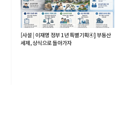
[사설 | 이재명 정부 1년 특별기획④] 부동산
도
며
세제, 상식으로 돌아가자
·
질
을