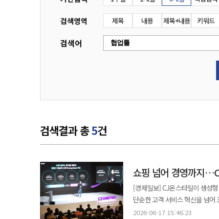
검색영역
제목
내용
제목+내용
키워드
검색어
검색결과 총
5
건
쇼핑 넘어 경영까지…C
[경제일보] CJ온스타일이 생성형 
단순한 고객 서비스 혁신을 넘어 조직 구
CJ온스타일은 글로벌 AI 기업 Ant
2026-06-17 15:46:23