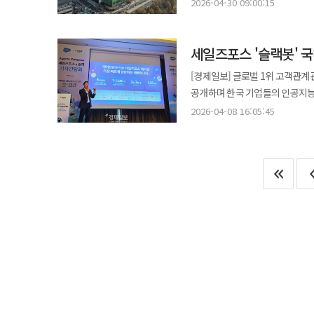
분석된다. 30일 네이버는 공시를 통해 올해 1분기 연결 기준 매출 3조2411억원, 영업이익 5418억원을 기록했다고
협업솔루션"이라고 강조했다.
2026-04-30 09:00:15
검토 및 메신저를 통한 실시간 보
밝혔다. 매출은 전년 동기 2조7868
암호화(E2EE) 기술로 해결했다
실적은 광고와 커머스 등 핵심 사
가능성을 원천적으로 차단했다는 것이 네이버클라우드 측
세일즈포스 '슬랙봇' 
커머스 생태계 확대가 이번 매출 성장을 견인했다고 설명했다. 
이미 지난 3월 행정안전부와 과
14.7% 증가했다. 이 가운데 광
[경제일보] 글로벌 1위 고객관계관리
안정성과 보안성을 검증받았다. 
성장에 기여하는 비중은 50%를 넘
공개하며 한국 기업들의 인공지능 전환(AX) 시장 
보안 걱정 없이 AI 기술을 활용
확장을 기반으로 35.6% 증가한 것으로 집계됐다. 파이낸셜 플랫폼 부문은 
기자간담회에서 박세진 세일즈포스 
공공 DX(디지털 전환) 시장의 선두 주자로 자리매김했다. 경성민
2026-04-08 16:05:45
3867억원 대비 18.9% 성장했다
‘에이전틱 엔터프라이즈’로 전환해야 한다”
인해 더 이상 장소의 한계가 업무
결제 데이터와 플레이스 기반 검색·
솔루션이 쏟아졌지만 기업 현장의 
혁신에 가담할수록 대한민국 행정
도전 부문 매출은 9416억원으로 전
다른 AI 툴을 사용하며 데이터가
근무 환경과 신속한 의사결정이 채워질 것이다. 한편 기술이 제도를 앞서가는 시
중고거래 플랫폼이 포함된 C2C 매
했다. 슬랙봇은 이러한 문제의 근본적인 해답을 제시한다. 업무용 협업 툴 ‘슬랙’ 내에서 가동되는 슬랙봇은 채널에
변화의 기로에 서 있다. 무조건적
보였다. 엔터프라이즈 부문도 AI 
축적된 모든 대화와 의사결정 히
있다는 사실이 이번 네이버웍스 모
1266억원 대비 18.8% 증가했다. 네이버는 올해를 원년으로 삼고 AI를 단순 기능이 아닌 서비스 전반에 결합하
세일즈포스 CRM 정보와 연동되며
창의적인 행정 서비스를 쌓아 올릴
'실행형 AI' 전략을 통해 수익화
제어하는 ‘오케스트레이터’ 역할을 수행한다. 김고중 슬랙코리아 사업총괄은 슬랙봇
것이라는 기대를 갖게 한다.
연결하는 구조를 만들어 실적 성장으로 이어지고 있는 것
혁신하는지를 구체적으로 설명했다.
수익성 측면에서 부담 요인으로 
애플리케이션을 번갈아 사용하는 
기록했다. 최수연 네이버 대표는 "네이버는 AI 에이전트 시대의 핵심 경쟁력인 검색·커머스·결제 인프라를 하나의
“슬랙봇을 잘 활용하는 직원은 매주 최대 2
흐름으로 보유한 독보적인 플랫폼"
우아한형제들(배달의민족)의 현업
선순환 구조를 구축하는 동시에 C
실행의 기반’이 되었음을 증언했다. 이예찬 당근 소프트웨어 엔지니어는 “2015년 창업자들의 대화 기록까지 