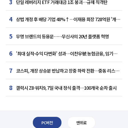
3
단일 레버리지 ETF 거래대금 1조 붕괴…규제 직격탄
4
상법 개정 후 배당 기업 48%↑…이재용 회장 728억원 '개인
최다'
5
무명 브랜드의 등용문……무신사의 20년 플랫폼 혁명
6
'최대 실적·수익 다변화' 성과…이찬우號 농협금융, 임기
말년 성장 박차
7
코스피, 개장 상승분 반납하고 장중 하락 전환…중동 리스크·
美 경계감
8
갤럭시 Z8·워치9, 7일 국내 정식 출격…100개국 순차 출시
PC버전
맨위로