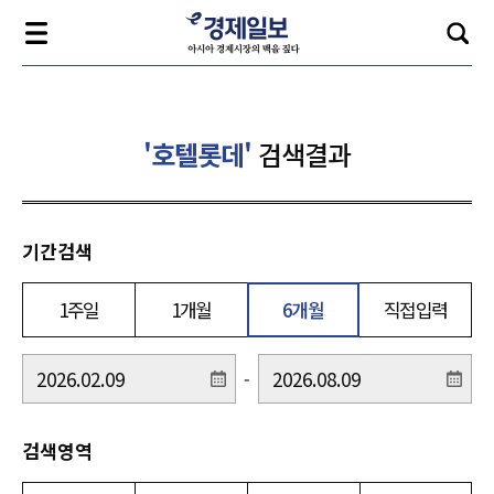
'호텔롯데'
검색결과
기간검색
1주일
1개월
6개월
직접입력
-
검색영역