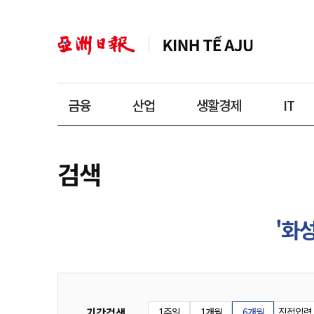
금융
산업
생활경제
IT
검색
'화성
기간검색
1주일
1개월
6개월
직접입력