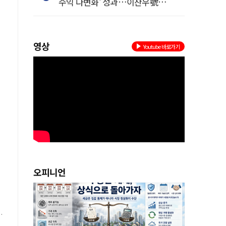
수익 다변화' 성과…이찬우號
농협금융, 임기 말년 성장 박차
영상
Youtube 바로가기
형
오피니언
정