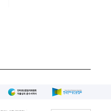
서
전
는