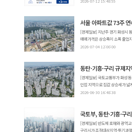
12일 업계에 따르면 국토교통부와
신청은 비주택 건물 소유자가 단
2026-07-12 15:48:55
0.16%로 상승 속도가 낮아졌다.
4억4000만원이며 3년 전매제
조정대상지역, 토지거래허가구역으
용도변경 리모델링 이후 건물을 기준으로 감정평가를 거쳐 산
접근성이 높은 지역의 추격 매수가 서울 전체 상승
가입하면 공급가격의 최대 70%를 최장 30년간 연 
서울 25곳은 그대로 유지됐으며 경기도는 12곳
6시까지다. 리모델링 계획서 등 
화성시 동탄구는 0.73%로 여전
오는 18일 우선 진행된 뒤 25일
서울 아파트값 73주 연
비규제지역으로의 수요 이동 가능성
매입공고문에서 확인할 수 있다. 이성훈 LH 사장은 “도심 내 우수 입지의 공실 상가·오피스 등이 청년, 신혼부부들을
가격이 빠르게 오른 데 따른 피로
입주는 2029년 11월로 예정돼 있다. 신혼희망타운인 만큼 단지에는 어린이집과 실내외 놀이터를 비롯해 피
분석한 결과 비규제지역 거래는 69
위한 공공임대주택으로 신속하게 
[경제일보] 지난주 경기 화성시 
수원시 영통구와 용인시 기흥구에서
작은도서관, 주민카페 등 입주민 전
수요가 동시에 이동한 결과로 해석된다. 당시에는 화성시가 938건에서 1932건으로 가장 큰
체감할 수 있는 공급 성과 창출을
매매가격은 상승폭이 소폭 줄었지만
광명시도 0.59%로 경기 평균을 크게 웃돌았다. 인천은 0.03% 올랐으며 수도권
시흥거모지구가 시흥배곧지구, 
고양시와 남양주시, 용인 기흥구,
상승률은 매매 상승률과 비슷한 수준까지 올라섰다. 4일 한국부동산원이 발표
비수도권은 0.01%에 그치면서 
2026-07-04 12:00:00
10분대 거리에 있어 직주근접 여
규제지역으로 편입되면서 남은 비규제지
따르면 지난달 29일 기준 서울 
전세시장에서도 수도권 중심의 강세가
신길온천역이 있으며 신안산선과 월곶판교선
고양시, 남양주시, 부천시, 김포
줄었다. 지난해 2월 첫째 주 상승 전환한 뒤 7
0.31%보다 상승 속도가 다소 낮아졌
동탄구 청계동 일원에 마련돼 있
수도권 남부에서는 수원시 권선구 역시 관심 지역으로 꼽힌다.
동탄·기흥·구리 규제지
여전히 두드러졌다. 도봉구가 0.3
전셋값이 0.49% 상승했다. 길
기간 2년 이상, 세대주 요건 충족
0.35%, 노원구 0.33%, 중랑
0.41%를 나타냈다. 도봉구와 금천구도 각각 0.
[경제일보] 국토교통부가 화성 
제한이 상대적으로 완화된다. 특히
실수요가 유입되면서 외곽·중위권 지역의 오름세
동탄구가 0.50% 올랐다. 수도
인접 지역으로 집값 상승세가 넓게
당첨 가능성이 있다. 금융 조건에서도 차이가 있다. 규제지역은 계약금 10%와 중도금 대출 보증 1건 제한이 적용되는
송파구는 0.32% 올라 전주보다 
서울 중저가 지역과 경기남부 주
선호 지역에 집중된 만큼 과거 서울
반면 비규제지역은 계약금 5%에 
2026-06-30 16:48:38
서초구도 0.19%로 0.01%포인
이유리 국토부 주택정책과장·한정
이 같은 상황에서 비규제지역에서
경기에서는 반도체 벨트 주변 지역의
구리 규제지역 지정 이후 풍선효과
일원에서 ‘상동역 롯데캐슬 시그
포인트 줄었지만 올해 누적 상승률
국토부, 동탄·기흥·
확산하는 범위도 광범위하지는 않을 것으로 본다”고 밝혔다. 국
남양주 진접2지구에서는 ‘남양주
동탄과 함께 규제지역으로 지정된 
조정대상지역·투기과열지구로 신
‘오산헤리티지자이’를 공급할 계
[경제일보] 반도체 호재와 광역교
0.30% 올랐다. 이 밖에 성남 수정구
접근성이 좋은 일부 지역을 중심으로 가격 상승세가 
구리시가 조정대상지역·투기과열지
0.38% 등도 높은 상승률을 나타냈다. 경기 전