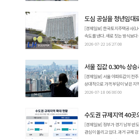
국가유공자들의 희생과 헌신에 대
참석했으며 헤어·메이크업부터 장수
도심 공실을 청년임대로
국가유공자들이 촬영을 기다리는 
선물과 함께 전달할 예정이다. 호반그룹 관계자는 “오늘의 대한민국을 있게 한 국가유공자 여러분의 헌신과 희생에 깊이
[경제일보] 한국토지주택공사(L
감사드린다”며 “국가유공자와 보
속도를 낸다. 새로 짓는 방식보다
말했다. 부영그룹, 창신대 재학생 대상 제주부영호텔·리조트 현장실습 실시 부영그룹은 창신대학교의 재학생들이
2000가구를 확보하겠다는 구상이다. LH는 ‘비주택 용도변경 리모델링 매입약정방식 사업자 공모’를 시
2026-07-22 16:27:08
그룹의 레저 계열사인 제주부영호
밝혔다. 비주택 용도변경 리모델링은 도심 내 공실 상가, 오피스, 숙박시설 등 비주택 건물을 준주택이나 주택으로 바꿔
창신대학교는 부영그룹과의 산학협
공공임대주택으로 공급하는 사업이다. LH는 올해 직접매입방식과 매입약정방식을 함께 활용해 서울
현장실습학기제로 재학생들이 기업
서울 집값 0.30% 
내 우수 입지에 총 2000가구를
프로그램이다. 4학기 이상 이수
공급하는 방식이다. 지난 4월 공모 이후 현재
[경제일보] 서울 아파트값이 전주
채용의 기회도 얻게 된다. 오는 19일까지 실시되는 부영트랙 현장실습학기제에는 창신대 전공생 13명이 참여했다.
추진된다. 민간과 LH가 사전에
상대적으로 가격 부담이 낮은 지
전공생들은 조리, 객실, 식음 등
공급하는 구조다. 매입 대상은 서울과 경기 규제지역 내 우수 입지에 있는 비주택 건물이다. 건령 30년 이내이고
기흥 등 반도체 산업 배후지역으로 매수세가 이어졌다. 18일 한국부동
실무능력과 고객 서비스 역량을 갖추고 
2026-07-18 06:00:00
내진설계가 적용된 근린생활시설,
따르면 지난 13일 기준 서울 매매가격은
관계자는 “학생들에게 산업 현장
용도변경이 가능해야 한다. 이번 공모부터 대상 지역과 건축물 유형도 넓어진다. 최근 규제지역으로 지정된 구리시,
관망 움직임이 일부 나타났지만 
채용연계형 현장실습 학기제를 운
용인시 기흥구, 화성시 동탄구가 추
수도권 규제지역 40곳
매수세가 서울 전역으로 고르게 확산하기보
산업을 이끌 인재로 성장하길 바란다”고 말했다. LH, 시흥거모 A-5블록 신혼희망
숙박시설 외에 지식산업센터 내 공
주도한 지역은 성북구였다. 정릉동
는 시흥거모지구 A-5블록 신혼희망타운 
[경제일보] 정부가 경기 남부 반
상황에 따라 심의와 사업 대상 선정이 이뤄질 예정이다. 사업은 서류
중구는 0.40%로 뒤를 이었다. 
시흥거모지구에서 처음 공급되는 공
관심이 쏠리고 있다. 과거 규제 
체결, 용도변경 리모델링, LH 매
오름폭이 두드러졌다. 강남권은 상대적으로 차분했다. 서초구는 0.11%로 직전 주와 같았고 강남구는 0.18%에서
전용면적 55㎡ 단일 평형이며 55A, 55A1, 55B,