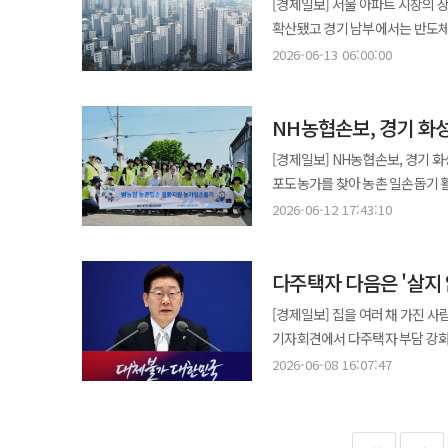
[경제일보] 서울 아파트 시장의
서비스를 이용할 수 있다는 점이 차별화 요소로 꼽힌다. 업계에서는 
흐름도 나타나고 있다. 서울 역시 중하위권 실수요 지역과 강남권이 함께 오르는 가운데 전세가격 상승세까지 겹치면서
상승했다. 강남권 일부 지역뿐 아니라
맞고 있다. 실수요자들은 추가 규
확산됐고 경기 남부에서는 반도체
스마트홈 시장 경쟁도 새로운 국면
하반기 주택시장 불안이 이어질 수
보면 상승폭은 더 컸다. 서울 아파
서두르는 분위기다.
서울 상승률이 10년 8개월 만에 
건축 단계부터 AI 기반 주거 서비스를 결합하는 사
2026-06-13 06:00:00
재건축 추진 단지와 역세권 대단지 
한국부동산원이 발표한 6월 둘째 
인건비 절감, 친환경 건축 수요
상승폭을 키웠다. 경기 주택종합 매
0.27% 상승했다. 직전 주 상승률 0.25%보다
모듈러 건축이 결합한 형태의 미래 주거 시장
동탄구도 1.57% 뛰었다. 수도권 
NH농협손보, 경기 화
보이면서도 전체적으로 상승 흐름
홈을 시작으로 향후 4층 이상 중
0.06% 하락했다. 서구와 남동
중심으로 상승 거래가 이어졌다. 특히 가격 접근성이 상대적으로 높은 중저가 지역의 강세가 두드러졌다. 강서구는
최적화된 AI 홈 솔루션을 제공하는 방향으로 사업을
[경제일보] NH농협손보, 경기 화성 포도농가 찾아 일
주택종합 매매가격 상승률은 0.46%로 전월보다 
가양동과 화곡동 주요 단지를 중심으
전문기업인 유창이앤씨와 공동주택형
포도농가를 찾아 농촌 일손돕기 활동을 실시했다고 12일 밝
비수도권 주택종합 매매가격은 0.0
동대문구와 도봉구는 각각 0.39% 상
함께 글로벌 B2B 시장을 겨냥한 모듈러 홈 솔루션
맞춰 범농협 차원에서 추진하는 '농심천
세종시는 0.16% 하락했다. 8개
2026-06-12 17:43:10
오름폭을 키웠다. 송파구는 직전 주
"공간제작소와의 협력을 통해 주택
NH농협손해보험 대표이사를 비롯
매매가격 상승률은 0.21%로 집계됐다. 임대차 시장의 상승세는 매매시장보다 더 가파르다. 
높아졌다. 고가 지역의 상승세가 
됐다"며 "모듈러 건축의 혁신성과
작업과 영농자재 운반, 농가 주변 환경정비 등을 지원했다. 이번 
전세가격은 전월 대비 0.35% 올
지역에서는 남부권 일부 지역의 급
다주택자 다음은 '살지
5곳을 대상으로 진행됐다. 농촌 고
주택종합 기준으로는 2013년 10월 1.04
확대됐다. 화성시 동탄구는 한 주 만에 1
'농심천심 범농협 농촌일손 집중 
두드러졌다. 서울 아파트 전셋값은 1
[경제일보] 집을 여러 채 가진 
급등은 반도체 산업 기대감과 비규
등 범농협 계열사가 참여해 진행될 예정이다. 송춘수 NH농협손해보험 대표이사는 "
아파트 전세가격은 0.45%, 수도권은 0.78%, 비수
기자회견에서 다주택자 부담 강화와
주거지라는 점에 더해 전세를 낀 
유지를 위해 함께 해결해야 할 과
1.88%, 화성시 동탄구가 1.5
1주택자’로 향할 가능성이 커졌다. 이 대통령은 8일 청와대 영빈관에서 열린 취임 1주년 기자회견에서 부동산 
추가 규제 가능성도 변수로 거론된다. 평택시도 0.14% 오르며 약 2년 4개월 만에 상승 전환했다. 
2026-06-08 16:07:47
농촌의 지속 가능한 발전을 지원하겠다"고 말했다. 삼성화재, 안전 네트워크 플
전세가격 상승률은 0.61%로 집계됐
관련해 “여러 채를 가지고 있는 
구미동과 정자동을 중심으로 0.62% 
삼성화재는 지난 10일 서울 강남구
8개 도는 0.07% 각각 올랐다. 월세시장도 상승폭을 키웠다. 전국 주택종합 월세가격은 0.35% 올랐다. 서울은 0.81%
말했다. 이어 “투자 소득은 뭘 왜
0.04% 올랐으며 수도권 전체 상
제1회 정기총회를 개최했다고 12일 밝혔다. The LINK는 산업 현장의 재난·안전 
상승해 전월보다 오름폭이 0.18%포인트 확대됐다. 서울 월세 상승률은
거다”라고 했다. 대통령 발언은 7월 세제개편안을 앞둔 시점에 나왔다. 정부 안팎에서는 다주택자와 고가 1주택자의
0.01%, 세종시는 0.21% 하락
모색하기 위해 민·관·학이 참여하는 안전 네트워크 플랫폼이