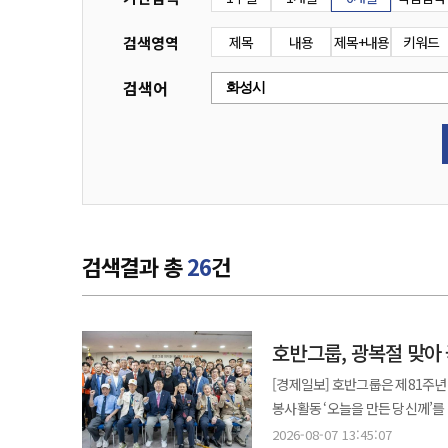
검색영역
제목
내용
제목+내용
키워드
검색어
검색결과 총
26
건
호반그룹, 광복절 맞아
[경제일보] 호반그룹은 제81주
봉사활동 ‘오늘을 만든 당신께’를 진행했다고 7일 밝혔다. 행사
호반건설, 대한전선, 호반호텔앤리조트 등 그룹 임직
2026-08-07 13:45:07