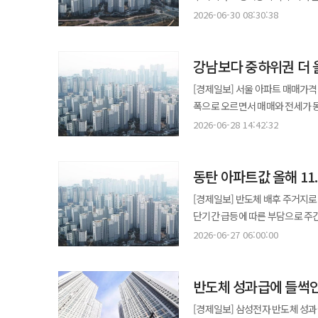
때와는 성격이 다르다는 게 국토
들어온 것이다. 국토교통부는 지난 29일 주거정책심의위원회 의결을 거쳐 화성시 동탄구와 용인시 기흥구, 구리시를
발표된 화성 동탄구와 용인 기흥
2026-06-30 08:30:38
범위로 규제지역을 지정했다. 반
규제지역으로 신규 지정했다고 3
기준일이 발표 전날인 6월 29일이기 때문이다. 시장에서는 동탄의 단기 급등 부담
점에서 규제 범위를 제한했다는 것이다. 국토부는 동탄·기흥 집값 급등의 배경으로 반도체 산업
이번 지정은 최근 수도권 비규제지
있는 인근 지역으로 수요가 옮겨가
가능성을 언급했다. 반도체 업황 
강남보다 중하위권 더 
기대와 수도권광역급행철도(GTX)
번지면서 경기 남부권 주요 지역의 가격 강세가 이어졌
수요가 늘었을 수 있다는 분석이다. 다
전역이 먼저 규제지역으로 지정된
전망이다. 동탄구와 기흥구, 
[경제일보] 서울 아파트 매매가격
“가격 상승을 보고 주변에서 대출
상승세가 이어졌다. 한국부동산원에 따르면 지난 22일 기준 6월 넷째 주까지 동탄구의 올해 아파트 매매가격 누적
주택담보인정비율(LTV)이 기존 
폭으로 오르면서 매매와 전세가 
것만으로도 시장 불안을 잠재우는 효과가 있을 것으로
상승률은 11.38%로 전국에서 가
대출 여력이 줄고 실거주 요건이 강화되는 만큼
동탄구가 4%대 월간 상승률을 기록하며 수도권 상승세를
조치는 신규 지정 지역에도 적용된
2026-06-28 14:42:32
용인시 기흥구도 지난해 같은 기간 -0.29%에서 
올랐다. 인천은 0.04% 상승했다
동향에 따르면 지난 15일 기준 서
실거주 유예를 동탄·기흥·구리에
추가 조치에 나섰다. 경기도는 
보합이었다. 전국 아파트 매매가격은 평균 0.09% 상승했다. 전
확대됐다. 서울에서는 상대적으로 중저가 단지가 많은 지역의 오름세가 두드러졌다. 동대문구가 2.16% 올라 가장 높은
무주택자인 경우에 한해 유예가 허용된다. 일각에서 제기된 규제 지정 지연 논란에 대해서
토지거래허가구역 지정 기간은 다음 달 5일부터 202
끌어올리고 있다. 전국 아파트 전세
동탄 아파트값 올해 11
상승률을 기록했고 성북구 1.99%, 광
곧바로 지정 여부를 결정하지 않는
무주택자의 주택담보인정비율(LTV
0.35%보다 오름폭은 줄었지만 역세권
뒤를 이었다. 강남권은 상승 전환과 완만한 오름세가 함께 나타났다. 강남구는 0.25% 올라 3개월 연속 하락을 끝냈다.
변수와 전체 흐름을 함께 고려해 모니터링해 왔다고 설명했다
[경제일보] 반도체 배후 주거지로
시가 15억원 이하 주택은 6억원,
누적 상승률은 5.10%로 집계됐
서초구는 0.46%, 용산구는 0.
지적에 대해서는 통계 생산 단위
단기간 급등에 따른 부담으로 주간 
유주택자에 대한 대출 규제는 더 
사실상 같은 수준까지 올라온 셈이
상승세가 강남권 고가 단지보다 중하
생산되는 가격·거래 통계의 최소 단위가 자치구”라고 말했다. 
한국부동산원이 발표한 6월 넷째 
전매 제한과 청약 재당첨 제한도
2026-06-27 06:00:00
빠르게 체감 부담을 키우고 있다는 평가도 나온다. 경기 전세가격은 0.15% 올랐다
매매가격은 전월 대비 0.65% 올
이번 지정 대상에서 제외한 데 
0.30% 상승했다. 직전 주 0.27%에서 상승폭이 0.
조합원 지위 양도에도 제한이 붙는다. 토지거래허가구역 지정은 갭투자 차단에 초점이 맞춰져 있다. 
동탄구 0.42%, 광명시 0.41%
상승해 전국에서 가장 높은 월간 상
나타나지 않은 지역까지 규제지역
상승세를 이끌었다. 도봉구는 창동과
주택을 매입하려면 관할 지자체의
비수도권 전세가격은 0.03% 상
외에도 경기 주요 지역의 강세가 이
여부를 판단하겠다고 했다. 전월세 시장 영향에 대해서도 국토부는 규제지역 지정이 곧바로 매물 감소로 이어진다고
반도체 성과급에 들썩인
상승률을 보였다. 성북구와 구로구는 
않으면 이행강제금이 부과되거나 허가가 취소될 수 있다. 시장
수정구 1.81%, 안양시 동안구 1
보기는 어렵다는 입장을 보였다. 
웃돌았다. 강남권 역시 상승 흐름을 이어갔다. 강남구는 0.35% 오르며 전주보다 상승폭을 0.04%포인트 키웠다.
비규제지역으로 번지던 풍선효과를
[경제일보] 삼성전자 반도체 성과
좋은 지역을 중심으로 매수세가 이어진 것으로 풀이된다. 인천은 전월보
전월세 시장은 입주 물량의 영향을