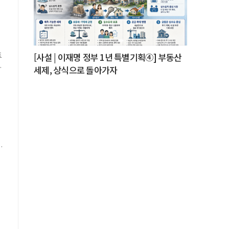
.
을
이
트
[사설 | 이재명 정부 1년 특별기획④] 부동산
세제, 상식으로 돌아가자
로
데
도
서
.
.