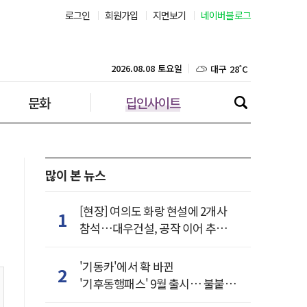
로그인
회원가입
지면보기
네이버블로그
부산 29˚C
대구 28˚C
2026.08.08 토요일
문화
딥인사이트
인천 27˚C
광주 29˚C
대전 29˚C
많이 본 뉴스
울산 27˚C
[현장] 여의도 화랑 현설에 2개사
1
참석…대우건설, 공작 이어 추가
강릉 25˚C
거점 확보하나
'기동카'에서 확 바뀐
2
제주 29˚C
'기후동행패스' 9월 출시… 불붙은
카드사 경쟁