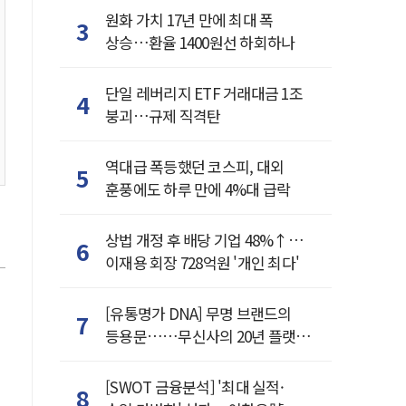
원화 가치 17년 만에 최대 폭
3
상승…환율 1400원선 하회하나
단일 레버리지 ETF 거래대금 1조
4
붕괴…규제 직격탄
역대급 폭등했던 코스피, 대외
5
훈풍에도 하루 만에 4%대 급락
상법 개정 후 배당 기업 48%↑…
6
이재용 회장 728억원 '개인 최다'
[유통명가 DNA] 무명 브랜드의
7
등용문……무신사의 20년 플랫폼
혁명
[SWOT 금융분석] '최대 실적·
8