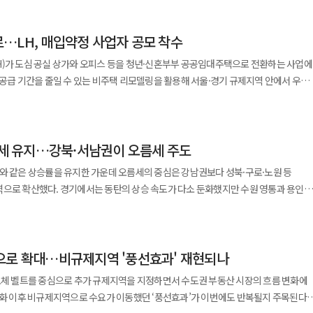
한 감사의 마음을 전하기 위해 마련됐다. 서초구에 거주하는 국가유공자 30여 명이
사진 촬영까지 호반그룹 임직원들의 재능기부로 진행됐다. 임직원들은
…LH, 매입약정 사업자 공모 착수
동안 말벗이 되어 담소를 나누며 뜻깊은 시간을 함께했다. 완성된 사진은 액자에 담아
H)가 도심 공실 상가와 오피스 등을 청년·신혼부부 공공임대주택으로 전환하는 사업에
훈 가족을 위한 다양한 사회공헌 활동을 지속하며 존경과 감사의 마음을 전하겠다”고
 공급 기간을 줄일 수 있는 비주택 리모델링을 활용해 서울·경기 규제지역 안에서 우선
행한다고 22일
텔·리조트에서 하계 부영트랙 현장실습학기제를 실시한다고 7일 밝혔다.
력을 통해 매 학기 부영트랙 현장실습학기제를 운영 중이다. 부영트랙은 채용연계
과 경기 규제지역
 현장에서 실무를 직접 경험하고 취업까지 연계될 수 있도록 설계된 산학협력
상승세 유지…강북·서남권이 오름세 주도
 우선 공급할 계획이다. 직접매입방식은 LH가 건물을 직접 사들인 뒤 용도변경을 거쳐
한 창신대 학생이라면 누구나 참여 가능하다. 부영트랙에 참여한 전공생은 정규직
 신청 물건에 대한 검증 절차가 진행 중이다. 이번 공모는 매입약정방식으로
와 같은 상승률을 유지한 가운데 오름세의 중심은 강남권보다 성북·구로·노원 등
 약정을 맺고 민간이 비주택 건물을 리모델링하면 LH가 이를 매입해 공공임대주택으로
역으로 확산했다. 경기에서는 동탄의 상승 속도가 다소 둔화했지만 수원 영통과 용인
 다양한 부서로 배치돼 실무 중심의 교육을 받는다. 이를 통해 산업 현장에서 요구되는
산원의 7월 둘째 주 주간 아파트 가격 동향에
호텔 서비스 전반에 대한 이해를 높일 것으로 기대된다. 부영그룹 창신대
 업무시설, 수련시설, 노유자시설, 숙박시설 등이 대상이다. 주택이나 준주택으로
 한 주 전보다 0.30% 높아졌다. 직전 조사와 같은 상승률이다. 가격 부담에 따른
 중심의 실무 경험과 폭넓은 진로 탐색 기회를 제공하기 위해 부영그룹과 연계해
역세권과 대단지, 재건축 추진 단지에서는 이전보다 높은 가격에 거래가 이뤄졌다.
영하고 있다”며 “학생들이 다양한 현장 경험을 통해 실무 역량을 강화하고 미래
가되면서 매입 대상지는 서울과 경기 15개 시·구로 확대된다. 기존 상가, 오피스,
으로 확대…비규제지역 '풍선효과' 재현되나
다 선호 단지를 따라 움직이는 흐름이 이어진 셈이다. 이번 주 서울 상승세를
타운 290호 공급 국토지주택공사(LH)
장도 새로 매입 대상에 포함된다. 다만 공장 매입은 공공주택 특별법 등 관련 법령 개
과 하월곡동 대단지 가격이 뛰면서 0.49%의 상승률을 보였다. 구로구는 0.44%,
290호 입주자모집공고를 시행한다고 7일 밝혔다. 시흥거모 A-5블록은
도체 벨트를 중심으로 추가 규제지역을 지정하면서 수도권 부동산 시장의 흐름 변화에
심사와 사전검증, 매입약정 대상심의, 매입약정
강서구가 0.38%, 중랑구와 노원구는 각각 0.37%를 나타내는 등 강북·서남권의
공분양 단지로 435호 가운데 공공분양 290호가 이번 공고 대상이다. 전 세대가
강화 이후 비규제지역으로 수요가 이동했던 ‘풍선효과’가 이번에도 반복될지 주목된다.
입·공급 순으로 진행된다. LH는 오는 2027년 상반기 착공을 목표로 사업을 추진한다.
 55B1 등 4개 타입으로 나뉜다. 평균 분양가는 55A, 55B 타입 모두 약