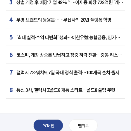
3
상법 개정 후 배당 기업 48%↑…이재용 회장 728억원 '개인
최다'
4
무명 브랜드의 등용문……무신사의 20년 플랫폼 혁명
5
'최대 실적·수익 다변화' 성과…이찬우號 농협금융, 임기
말년 성장 박차
6
코스피, 개장 상승분 반납하고 장중 하락 전환…중동 리스크·
美 경계감
7
갤럭시 Z8·워치9, 7일 국내 정식 출격…100개국 순차 출시
8
통신 3사, 갤럭시 Z폴드8 개통 스타트…폴드8 쏠림 뚜렷
PC버전
맨위로