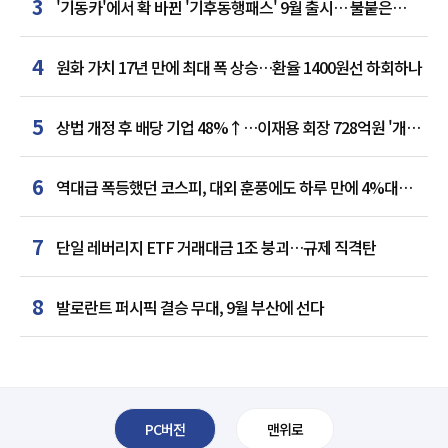
3
'기동카'에서 확 바뀐 '기후동행패스' 9월 출시… 불붙은
카드사 경쟁
4
원화 가치 17년 만에 최대 폭 상승…환율 1400원선 하회하나
5
상법 개정 후 배당 기업 48%↑…이재용 회장 728억원 '개인
최다'
6
역대급 폭등했던 코스피, 대외 훈풍에도 하루 만에 4%대
급락
7
단일 레버리지 ETF 거래대금 1조 붕괴…규제 직격탄
8
발로란트 퍼시픽 결승 무대, 9월 부산에 선다
PC버전
맨위로