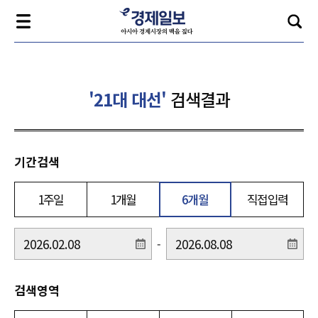
'21대 대선'
검색결과
기간검색
1주일
1개월
6개월
직접입력
-
검색영역