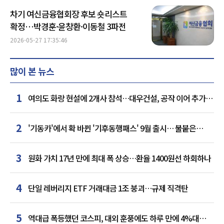
차기 여신금융협회장 후보 숏리스트
확정…박경훈·윤창환·이동철 3파전
2026-05-27 17:35:46
많이 본 뉴스
1
여의도 화랑 현설에 2개사 참석…대우건설, 공작 이어 추가
거점 확보하나
2
'기동카'에서 확 바뀐 '기후동행패스' 9월 출시… 불붙은
카드사 경쟁
3
원화 가치 17년 만에 최대 폭 상승…환율 1400원선 하회하나
4
단일 레버리지 ETF 거래대금 1조 붕괴…규제 직격탄
5
역대급 폭등했던 코스피, 대외 훈풍에도 하루 만에 4%대