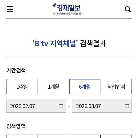
'B tv 지역채널'
검색결과
기간검색
1주일
1개월
6개월
직접입력
-
검색영역