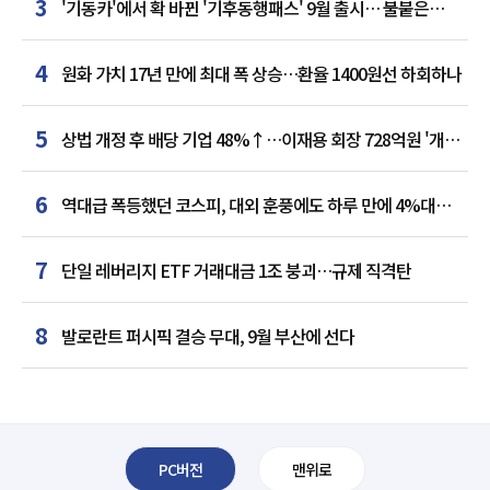
3
'기동카'에서 확 바뀐 '기후동행패스' 9월 출시… 불붙은
카드사 경쟁
4
원화 가치 17년 만에 최대 폭 상승…환율 1400원선 하회하나
5
상법 개정 후 배당 기업 48%↑…이재용 회장 728억원 '개인
최다'
6
역대급 폭등했던 코스피, 대외 훈풍에도 하루 만에 4%대
급락
7
단일 레버리지 ETF 거래대금 1조 붕괴…규제 직격탄
8
발로란트 퍼시픽 결승 무대, 9월 부산에 선다
PC버전
맨위로