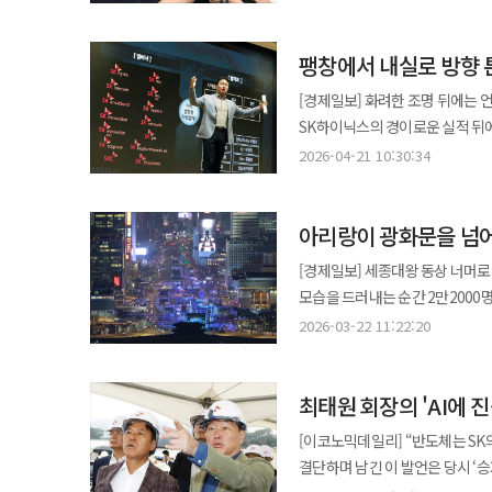
스타벅스코리아 대표가 “역사적 유
“‘탱크’라는 표현이 1980년 
팽창에서 내실로 방향 
미국 뉴욕타임스는 “한국의 아픈
물러났다”고 보도했고 영국 가디언
[경제일보] 화려한 조명 뒤에는 
논란이 커지자 스타벅스 글로벌 본
SK하이닉스의 경이로운 실적 뒤에
입은 광주시민과 희생자 유가족, 
이른바 '리밸런싱(Rebalanci
2026-04-21 10:30:34
조치가 진행됐으며 재발 방지를 위한
생존과 100년 미래를 담보하기 위한 최태원 회장의 
반응도 이어졌다. 정원오 더불어민
아래 배터리(Battery)와 바이오
캠프 총무지원본부는 “정무적 판
아리랑이 광화문을 넘어
확장했다. 친환경 에너지와 첨단 소재
밝혔다. 정청래 더불어민주당 대표도 이날 중앙선거대책위원회의에서 “이번 논란은 결코 가볍게 볼 사안이
수는 200여 개까지 급증하며 
[경제일보] 세종대왕 동상 너머로 
아니다”라며 “선거운동 관계자들도 국민 정서를
회수에 경고등이 켜졌다. 특히 
모습을 드러내는 순간 2만2000
사회관계망서비스(SNS)를 통해 
그룹 전체의 묵직한 재무적 부담으로 돌아왔다. 최 회장은 반도체가 벌어들이는 
(勤政門)을 나서 흥례문을 지나 
장관은 “5·18 정신의 헌법 전
2026-03-22 11:22:20
체질 약화를 방치하는 이른바 반도
시간이 압축돼 있었다. 전석 무료로 열린 정규 5집 『아리랑(ARIRANG)』 발매 기념 컴백 공연 'BTS THE COMEBACK
왜곡하고 희생자들을 조롱하는 행위에 대
조직을 효율적으로 압축하는 과감한 군살 빼기에 돌입했다. 이 역사적
LIVE | ARIRANG'은 넷플릭
사안을 단순 마케팅 실수 이상의 
전격적으로 단행된 SK이노베이션과
최태원 회장의 'AI에 진
자체가 한국 대중음악사에서 전례가
상황에서 역사적 상징성을 충분히 검
탄생은 단순한 계열사 통합이 아니
starting!)고 속보를 타전했고, BBC는 
관계자는 “글로벌 브랜드일수록 
진화
[이코노믹데일리] “반도체는 SK의 미래가 될 것이다.” 2012년 최태원 
자회사를 구출하겠다는 치밀한 재무적 승부수였다. 실제로 그룹의 핵심 미래 
남다른 인상을 남긴 것은 단순한 
기업의 마케팅 검증 체계와 위기 
결단하며 남긴 이 발언은 당시 ‘
이석희·이용욱)은 전기차 시장의 
출발해 흥례문, 광화문, 월대를 거