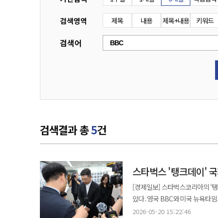
검색영역
제목
내용
제목+내용
키워드
검색어
검색결과 총
5
건
스타벅스 '탱크데이' 국
[경제일보] 스타벅스코리아의 ‘탱
있다. 영국 BBC와 미국 뉴욕타임
“출입 자제”와 “패륜적 만행”이라는 비판이 이어지
2026-05-20 15:22:46