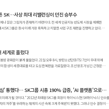
혈 사건을 떠올리게 하는 마케팅 캠페인” 논란 끝에 해임됐다고 보도했다. BBC는
광주 민주화운동 당시 시민들을 진압한 군 병력을 연상시켰다”는 국내 반응을 함께 전했다.
튼 SK…사상 최대 리밸런싱이 던진 승부수
 현대사를 떠올리게 한 광고 논란으로 스타벅스코리아 최고경영자가 자리에서
은 “독재 시절 유혈 진압을 조롱했다는 비판 속에 불매 운동까지 확산됐다”고 전했다
언제나 짙은 그림자가 존재하기 마련이다. 전 세계 인공지능 반도체 시장을 제패한
사도 공식 사과에 나섰다. 스타벅스 본사는 이메일 성명을 통해 “이번 일로 상처를
서 SK그룹은 창사 이래 가장 혹독하고 치열한 사업 구조 재편을 진행하고 있다.
고객과 지역사회에 진심으로 사과드린다”고 밝혔다. 이어 “경영진 책임 규명을 위한
ng)'으로 불리는 이 거대한 포트폴리오 조정 작업은 단순한 계열사 축소를 벗어나 그룹의
 내부 통제와 심사 체계 강화 작업도 함께 이뤄지고 있다”고 설명했다. 정치권
가장 냉철한 결단이다. 최근 수년간 SK그룹은 '딥체인지'라는 기치
주당 서울시장 후보 측은 20일 캠프 내부에 스타벅스 이용 자제 방침을 공지했다.
(Bio) 그리고 반도체(Chip)를 뜻하는 이른바 BBC 산업을 중심으로 영토를 폭발적으
단과 캠프 기조에 따른 조치”라며 스타벅스 매장 출입과 관련 물품 반입을 금지한다고
 세계로 흘렀다
 분야에 천문학적인 자금을 쏟아부으며 미래 준비에 사활을 걸었다. 그 결과 계열사
외형은 거대해졌으나 글로벌 경기 침체와 고금리 기조가 장기화하면서 막대한 투자금
봄밤 광화문이 붉게 물들었다. 21일 오후 8시, 방탄소년단(BTS) 7인이 무대 위에
 고려할 필요가 있다”고 말했다. 정성호 법무부 장관 역시 이날
전기차 수요가 일시적으로 정체되는 캐즘 현상이 겹치면서 방대한 투자 포트폴리오는
명의 함성이 세종대로를 타고 도심 한복판을 가로질렀다. 조선 왕조가 남긴 근정문
스타벅스의 ‘탱크데이’ 이벤트를 두고 “패륜적 만행”이라고 강하게 비판했다. 정
막대한 현금에 취해 그룹의 근본적인
광화문 월대를 밟고 무대로 걸어 들어온 일곱 청년의 발걸음 안에는, 3년 9개월이라는
문 수록이 이뤄졌다면 이런 일은 감히 벌어지지 못했을 것”이라며 “역사적 진실을
체 착시 현상을 가장 크게 경계했다. 팽창 일변도의 전략을 즉각 멈추고 방대해진
해서는 무관용 원칙으로 엄정 대응하겠다”고 밝혔다. 유통업계에서는 이번
 리밸런싱의 가장 상징적인 장면이 바로 2024년 말
스를 통해 190여 개국에 동시 생중계됐다. 특정 가수가 광화문광장에서 단독 공연을 연 것
문제로 보는 분위기다. 특히 브랜드 마케팅이 사회·문화적 맥락과 긴밀하게 연결되는
 SK E&S의 초대형 합병이다. 자산 규모 100조 원에 달하는 거대 에너지 기업의
심' 통했다… SK그룹 시총 190% 급증, 'AI 플랫폼'으로
 없는 일이었다. 뉴욕타임스는 공연이 시작되자마자 "쇼가 시작된다"(The show i
토하지 못한 채 이벤트를 진행한 점이 논란을 키웠다는 분석이 나온다. 업계 한
다. 알짜 수익을 내는 E&S의 안정적인 현금창출력을 활용해 자금난에 빠진 배터리
광화문 문루(門樓)를 파리 개선문에 빗댔다. 왕의 길을 따라 무대로 공연이
국내 사회 분위기와 역사적 민감성에 대한 이해가 중요해지고 있다”며 “이번 사안은
SK그룹 회장이 하이닉스(현 SK하이닉스) 인수를
동력인 배터리 사업을 담당하는 SK온(대표
음악 퍼포먼스를 넘어선 공간의 연출 때문이었다. BTS는 경복궁 내부 근정문에서
대응 능력까지 함께 시험대에 오른 사례로 보인다”고 말했다.
승자의 저주’를 우려하는 재계의 시선 속에 크게 주목받지 못했다. 그러나 인수 결정 이후
한파 속에서 힘겨운 보릿고개를 건너고 있다. 하지만 SK는 이를 뼈아픈 실패가 아니라
쳐 무대로 향했다. 조선시대 왕과 백성이 소통하던 '왕의 길'을 그대로 밟은 셈이다.