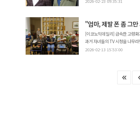
14년이 흐른 2026년 1월 현재
새로운 산업이 안착하기 위해 반드시 거쳐야 할 일시
2026-02-23 09:35:31
공연 전 빅히트 뮤직이 공개한 일
혁신의 핵심 축으로 끌어올린 전략적 분기점으로 재평가되고
수율 개선과 조직 효율화 등 강도 높
화면에 담겼다"고 밝혔다. 공연은 신곡 '바디 투 바디'로 막을 올렸다. 한국 민요 '아리랑'을 샘플링한 이 곡의 첫 소절이
최근 1년간 SK그룹 상장 계열사의
죽여 준비하고 있다. 리튬인산철(
울려 퍼지자, 좌석 구역에 앉은 아
"엄마, 제발 폰 좀 그만
같은 급등의 중심에는 단연 SK하
돌파할 체력을 비축하는 중이다. 배터리가 험난한 계곡을 지나고 있다면 또 다른 성장 축인 바이오 산업은 묵묵히 괄목할
600년 역사의 궁궐을 배경으로 
확대되며 360조원 이상 증가했다
만한 결실을 맺고 있다. 신약 개
[이코노믹데일리] 급속한 고령화
맡은 해미시 해밀턴(Hamish Ha
HBM(고대역폭메모리) 시장을 선점한 효과가 
뇌전증 신약 엑스코프리의 미국 시장 안착을 바
과거 자녀들의 TV 시청을 나무라
제목 '아리랑'은 130여 년 전 
기업 차원에 머물지 않고 그룹 전
담당하는 SK팜테코 역시 글로벌 
있다. 12일 영국 BBC 중문판과 현지 매체 보도에 따르면 중국의 60세 이상 노인 인구 약 3억명 가운데 절반이 넘는
돌아온 BTS의 서사를 하나의 실
2026-02-13 15:53:00
계열사들이 반도체를 중심으로 한 
천문학적인 자본이 투입되는 인내의
1억6100만명이 인터넷을 이용하
작사에 참여했다. 리더인 그는 이날 다리 부상을 안고도 
SK그룹을 더 이상 전통적인 재벌
투자가 비로소 글로벌 블록버스터급 신약 창출이라는
월평균 인터넷 사용 시간은 129
서울시는 공연 전 최대 26만명의 
나온다. ◆ “BBC 넘어 AI로”… 최태원의 ‘딥 체인지 2.0’ 이 같은 변화의 배경에는 최태원 회장이 장기간 추진해 온 ‘딥
작업의 정신적 기저에는 선대 회장이 
실버족'도 30%에 달한다. 문제는 이들의 사용 패턴이 단순한 정보 습득을 넘어 중독적인 소비와 건강 악화로
시청역·경복궁역은 오후 2시부터 
체인지(Deep Change·근본적 혁
회장은 대내외적 위기가 고조되자
이어진다는 점이다. 춘제(설)를 
안전요원과 경찰·소방 인력 1만5000여 명이 투입됐다. 그러나 실제
뜻하는 ‘BBC’를 그룹의 핵심 성
호황기에 잊고 지냈던 방만한 경
있다. 대표적인 부작용은 '건강 악화'다. 장시간 고개를 숙이고 작은 화면에 몰입하면서 60~70대 노년층에게서 80대
서울시 공식 추산으로는 광화문광장
기업’으로의 전환을 공식화했다. 최 회장은 올해 신년사에서 “AI는 반도체만의 과제가 아니라 그룹 전체의 생존
경쟁력을 되찾으라는 준엄한 지시였
이상에서나 볼 법한 심각한 근골격
그쳤다. 26만 명을 상정하고 꾸
조건”이라며 계열사 간 경계를 허
기조가 완벽하게 전환된 이유다. SK는 결코 반도체 하나에만 기대어 생존하는 외발자전거가 아니다. 그룹이 진정한
무기력증과 인지 능력 저하도 심각
말이 나왔다. 이유는 복합적이다.
신경망을 형성하며 에너지가 전력
글로벌 일등 기업으로 도약하기 
척추 관절 이탈 진단을 받았다고 토로했다. 경제적 피해도 눈덩이처럼 불어나고 있다.
정보가 알려지면서 굳이 현장까지
사업 확장이 아니라 그룹 정체성 자체를 재정의하는 
반드시 균형 있게 톱니바퀴처럼 맞물려 돌아가야 한다. 현재 SK가 겪고
타깃으로 한 허위·과대 라이브 쇼
방문 자제를 권고한 것도 영향을 미쳤다. 공식 좌석 2만2000석은 티켓을 받은 팬들로 빈틈없이 채워
아우르는 통합 태스크포스(TF)를
전통적인 탄소 중심의 거대 기업이
결제로 수십만원이 빠져나가거나 
구역을 벗어나면 공연장 특유의 공
아니라 고성능 메모리 수요를 미리
의례와 같다. 위기는 언제나 위대한 기업을 감별하는 가장 정확한 리트머스 시험지다. 과거 선경직물이 석유파동의
거주자는 장모가 라이브 방송에 속아
무대와 거리가 멀어질수록 사실상 
성과로 이어지고 있는 대표 사례”라고 평가했다. 향후 전망도 밝다. AI 확산과 함
파고를 넘어 거대 에너지 화학 기
전문가들은 노화로 인한 인지 통
종료 후 팬들 사이에서 "정말 끝