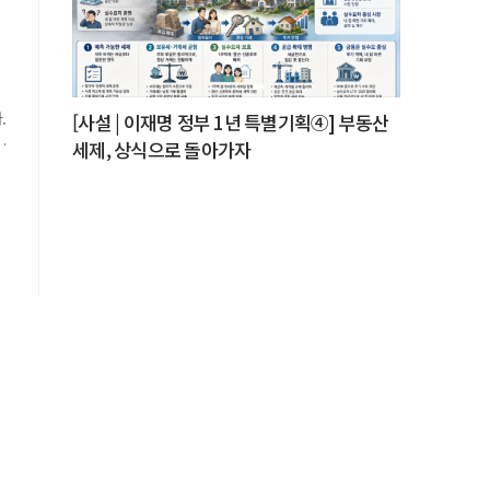
을
.
[사설 | 이재명 정부 1년 특별기획④] 부동산
고
세제, 상식으로 돌아가자
최
.
를
영
서
전
상
.