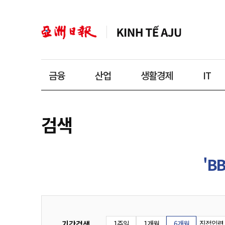
금융
산업
생활경제
IT
검색
'BB
기간검색
1주일
1개월
6개월
직접입력