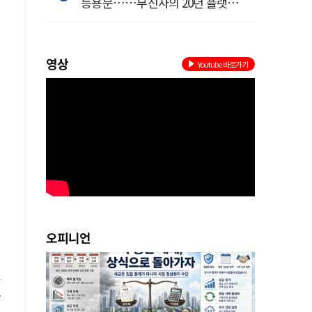
등용문……무신사의 20년 플랫폼
혁명
.
영상
Youtube 바로가기
로
오피니언
s