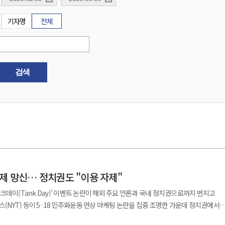
기자명
전체
검색
제 망신… 정치권도 "이용 자제"
크데이(Tank Day)’ 이벤트 논란이 해외 주요 언론과 국내 정치권으로까지 번지고
스(NYT) 등이 5·18 민주화운동 연상 마케팅 논란을 집중 조명한 가운데 정치권에서
며 후폭풍이 커지고 있다. 20일 업계에 따르면 영국 BBC는 19일