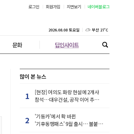
서울 29˚C
로그인
회원가입
지면보기
네이버블로그
부산 27˚C
2026.08.08 토요일
대구 25˚C
문화
딥인사이트
인천 28˚C
광주 27˚C
대전 25˚C
많이 본 뉴스
울산 25˚C
[현장] 여의도 화랑 현설에 2개사
1
참석…대우건설, 공작 이어 추가
강릉 26˚C
거점 확보하나
'기동카'에서 확 바뀐
2
제주 28˚C
'기후동행패스' 9월 출시… 불붙은
카드사 경쟁