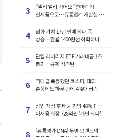
"젤리 얼려 먹어요" 한마디가
3
신제품으로…유통업계 개발실 된
SNS
원화 가치 17년 만에 최대 폭
4
상승…환율 1400원선 하회하나
단일 레버리지 ETF 거래대금 1조
5
붕괴…규제 직격탄
역대급 폭등했던 코스피, 대외
6
훈풍에도 하루 만에 4%대 급락
상법 개정 후 배당 기업 48%↑…
7
이재용 회장 728억원 '개인 최다'
도
[유통명가 DNA] 무명 브랜드의
8