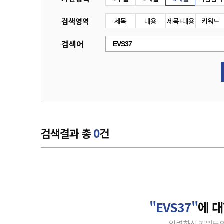
검색영역
제목
내용
제목+내용
키워드
검색어
검색결과 총
0
건
"EVS37"
에 
입력하신 키워드의