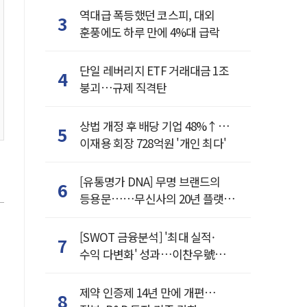
역대급 폭등했던 코스피, 대외
3
훈풍에도 하루 만에 4%대 급락
단일 레버리지 ETF 거래대금 1조
4
붕괴…규제 직격탄
상법 개정 후 배당 기업 48%↑…
5
이재용 회장 728억원 '개인 최다'
[유통명가 DNA] 무명 브랜드의
6
등용문……무신사의 20년 플랫폼
혁명
[SWOT 금융분석] '최대 실적·
7
수익 다변화' 성과…이찬우號
농협금융, 임기 말년 성장 박차
제약 인증제 14년 만에 개편…
8