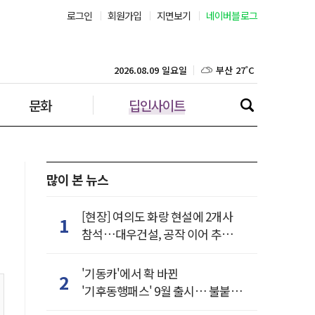
서울 24˚C
로그인
회원가입
지면보기
네이버블로그
부산 27˚C
2026.08.09 일요일
대구 26˚C
문화
딥인사이트
인천 25˚C
광주 26˚C
많이 본 뉴스
대전 26˚C
울산 26˚C
[현장] 여의도 화랑 현설에 2개사
1
참석…대우건설, 공작 이어 추가
강릉 21˚C
거점 확보하나
'기동카'에서 확 바뀐
2
제주 28˚C
'기후동행패스' 9월 출시… 불붙은
카드사 경쟁