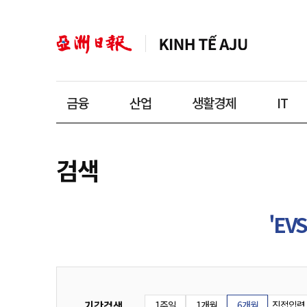
금융
산업
생활경제
IT
검색
'EVS
기간검색
1주일
1개월
6개월
직접입력