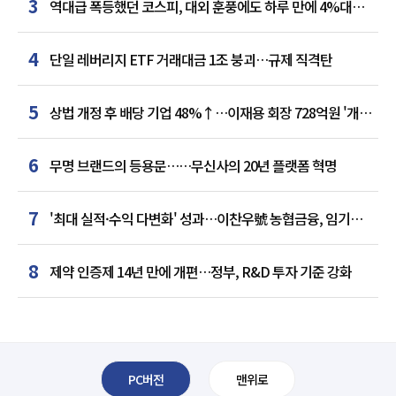
3
역대급 폭등했던 코스피, 대외 훈풍에도 하루 만에 4%대
급락
4
단일 레버리지 ETF 거래대금 1조 붕괴…규제 직격탄
5
상법 개정 후 배당 기업 48%↑…이재용 회장 728억원 '개인
최다'
6
무명 브랜드의 등용문……무신사의 20년 플랫폼 혁명
7
'최대 실적·수익 다변화' 성과…이찬우號 농협금융, 임기
말년 성장 박차
8
제약 인증제 14년 만에 개편…정부, R&D 투자 기준 강화
PC버전
맨위로