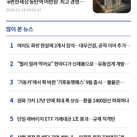
'e편한세상 동탄역 어반원' 최고 경쟁률
20.9대 1 기록 外
2026-03-18 09:50:47
많이 본 뉴스
1
여의도 화랑 현설에 2개사 참석…대우건설, 공작 이어 추가
거점 확보하나
2
"젤리 얼려 먹어요" 한마디가 신제품으로…유통업계 개발실
된 SNS
3
'기동카'에서 확 바뀐 '기후동행패스' 9월 출시… 불붙은
카드사 경쟁
4
원화 가치 17년 만에 최대 폭 상승…환율 1400원선 하회하나
5
단일 레버리지 ETF 거래대금 1조 붕괴…규제 직격탄
6
상법 개정 후 배당 기업 48%↑…이재용 회장 728억원 '개인