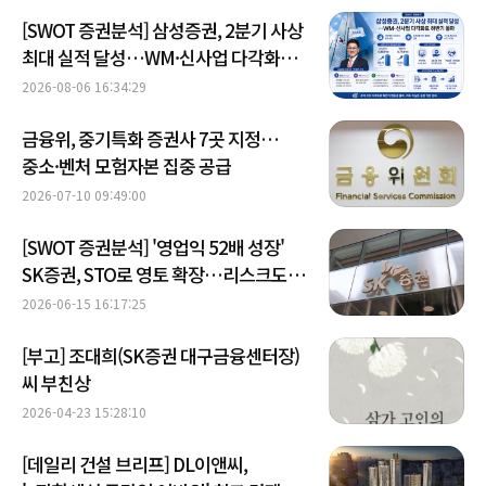
[SWOT 증권분석] 삼성증권, 2분기 사상
최대 실적 달성…WM·신사업 다각화로
하반기 돌파
2026-08-06 16:34:29
금융위, 중기특화 증권사 7곳 지정…
중소·벤처 모험자본 집중 공급
2026-07-10 09:49:00
[SWOT 증권분석] '영업익 52배 성장'
SK증권, STO로 영토 확장…리스크도
'선제대응'
2026-06-15 16:17:25
[부고] 조대희(SK증권 대구금융센터장)
씨 부친상
2026-04-23 15:28:10
[데일리 건설 브리프] DL이앤씨,