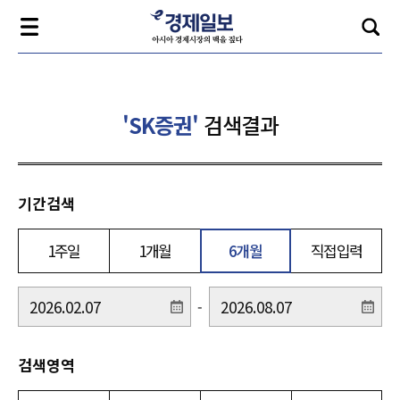
'SK증권'
검색결과
기간검색
1주일
1개월
6개월
직접입력
-
검색영역