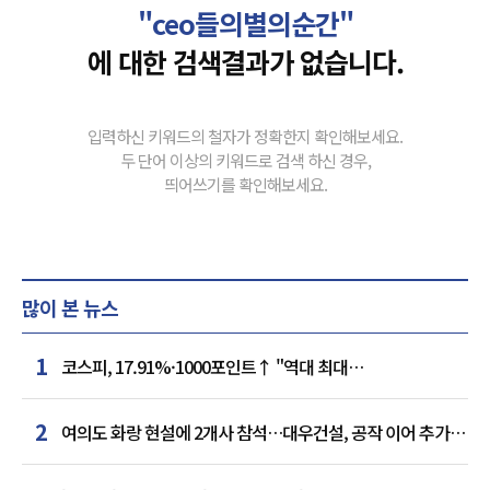
"ceo들의별의순간"
에 대한 검색결과가 없습니다.
입력하신 키워드의 철자가 정확한지 확인해보세요.
두 단어 이상의 키워드로 검색 하신 경우,
띄어쓰기를 확인해보세요.
많이 본 뉴스
1
코스피, 17.91%·1000포인트↑ "역대 최대
상승률"…'삼전닉스' 동반 상한가
2
여의도 화랑 현설에 2개사 참석…대우건설, 공작 이어 추가
거점 확보하나