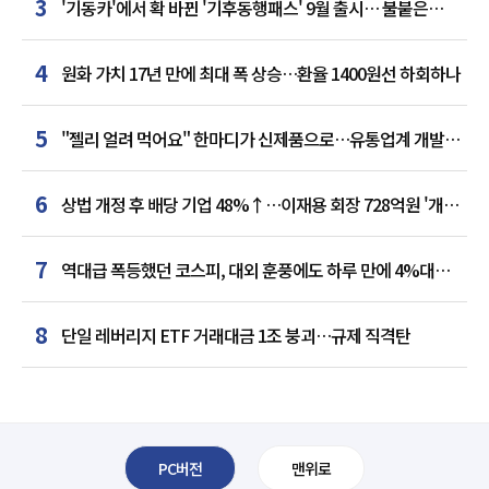
3
'기동카'에서 확 바뀐 '기후동행패스' 9월 출시… 불붙은
카드사 경쟁
4
원화 가치 17년 만에 최대 폭 상승…환율 1400원선 하회하나
5
"젤리 얼려 먹어요" 한마디가 신제품으로…유통업계 개발실
된 SNS
6
상법 개정 후 배당 기업 48%↑…이재용 회장 728억원 '개인
최다'
7
역대급 폭등했던 코스피, 대외 훈풍에도 하루 만에 4%대
급락
8
단일 레버리지 ETF 거래대금 1조 붕괴…규제 직격탄
PC버전
맨위로