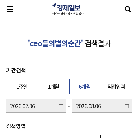
'ceo들의별의순간'
검색결과
기간검색
1주일
1개월
6개월
직접입력
-
검색영역