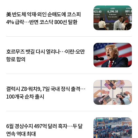
美 반도체 악재·외인 순매도에 코스피
4% 급락…반면 코스닥 800선 탈환
호르무즈 뱃길 다시 열리나…이란·오만
항로 합의
갤럭시 Z8·워치9, 7일 국내 정식 출격…
100개국 순차 출시
6월 경상수지 497억 달러 흑자…두 달
연속 역대 최대