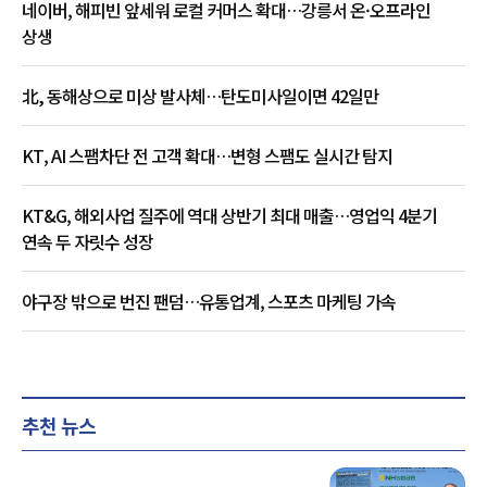
네이버, 해피빈 앞세워 로컬 커머스 확대…강릉서 온·오프라인
상생
北, 동해상으로 미상 발사체…탄도미사일이면 42일만
KT, AI 스팸차단 전 고객 확대…변형 스팸도 실시간 탐지
KT&G, 해외사업 질주에 역대 상반기 최대 매출…영업익 4분기
연속 두 자릿수 성장
야구장 밖으로 번진 팬덤…유통업계, 스포츠 마케팅 가속
추천 뉴스