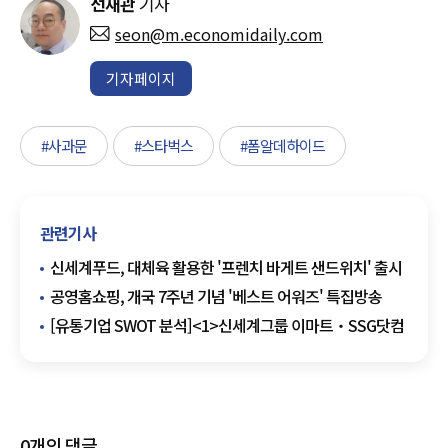
선재관
기자
seon@m.economidaily.com
기자페이지
#사과문
#스타벅스
#폼알데하이드
관련기사
신세계푸드, 대체육 활용한 '프렌치 바게트 샌드위치' 출시
공영홈쇼핑, 개국 7주년 기념 '베스트 어워즈' 특집방송
[유통기업 SWOT 분석]<1>신세계그룹 이마트‧SSG닷컴
0
개의 댓글