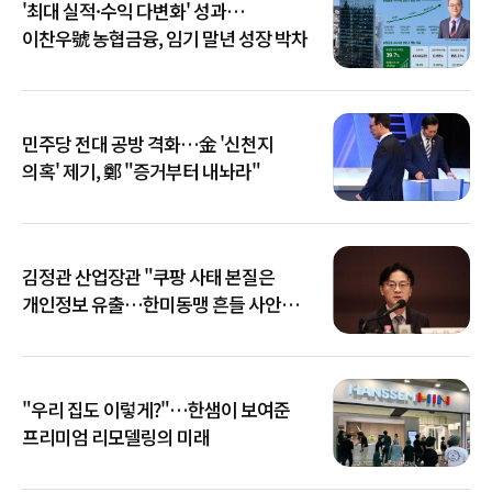
'최대 실적·수익 다변화' 성과…
이찬우號 농협금융, 임기 말년 성장 박차
민주당 전대 공방 격화…金 '신천지
의혹' 제기, 鄭 "증거부터 내놔라"
김정관 산업장관 "쿠팡 사태 본질은
개인정보 유출…한미동맹 흔들 사안
아냐"
"우리 집도 이렇게?"…한샘이 보여준
프리미엄 리모델링의 미래