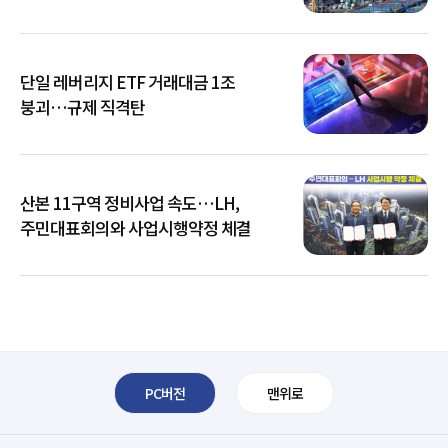
단일 레버리지 ETF 거래대금 1조
붕괴…규제 직격탄
산본 11구역 정비사업 속도…LH,
주민대표회의와 사업시행약정 체결
PC버전
맨위로