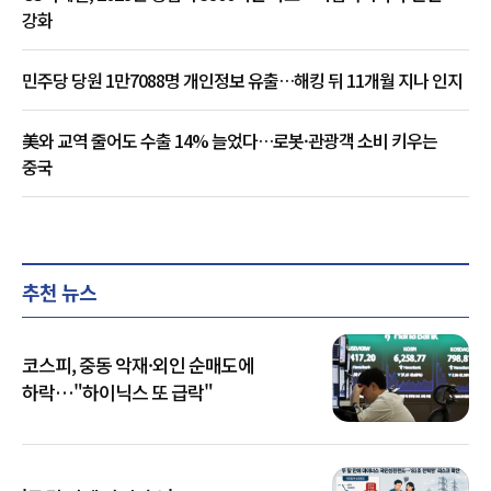
강화
민주당 당원 1만7088명 개인정보 유출…해킹 뒤 11개월 지나 인지
美와 교역 줄어도 수출 14% 늘었다…로봇·관광객 소비 키우는
중국
추천 뉴스
코스피, 중동 악재·외인 순매도에
하락…"하이닉스 또 급락"