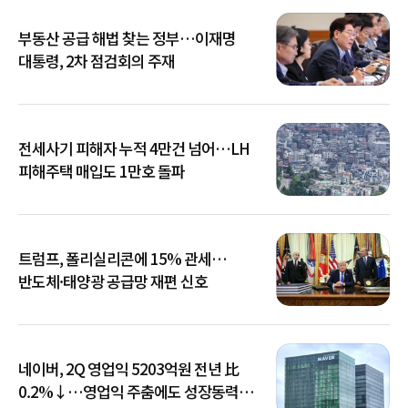
부동산 공급 해법 찾는 정부…이재명
대통령, 2차 점검회의 주재
전세사기 피해자 누적 4만건 넘어…LH
피해주택 매입도 1만호 돌파
트럼프, 폴리실리콘에 15% 관세…
반도체·태양광 공급망 재편 신호
네이버, 2Q 영업익 5203억원 전년 比
0.2%↓…영업익 주춤에도 성장동력