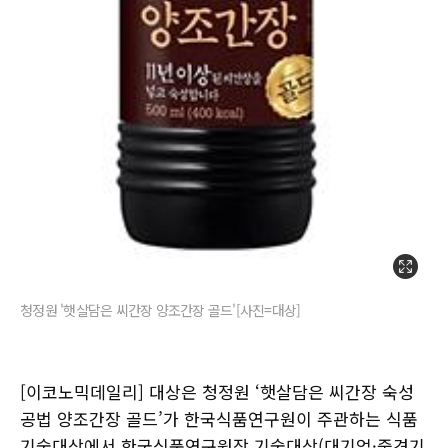
청정원 '햇살담은 씨간장 양조간장 골드'[사진=대상]
[이코노믹데일리] 대상은 청정원 ‘햇살담은 씨간장 숙성
공법 양조간장 골드’가 한국식품연구원이 주관하는 식품
기술대상에서 한국식품연구원장 기술대상(대기업·중견기