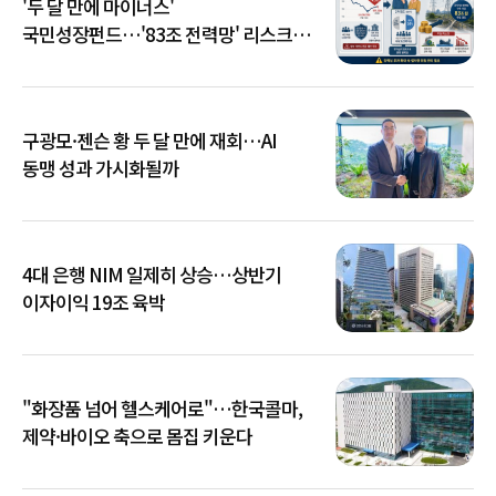
'두 달 만에 마이너스'
국민성장펀드…'83조 전력망' 리스크
확산
구광모·젠슨 황 두 달 만에 재회…AI
동맹 성과 가시화될까
4대 은행 NIM 일제히 상승…상반기
이자이익 19조 육박
"화장품 넘어 헬스케어로"…한국콜마,
제약·바이오 축으로 몸집 키운다