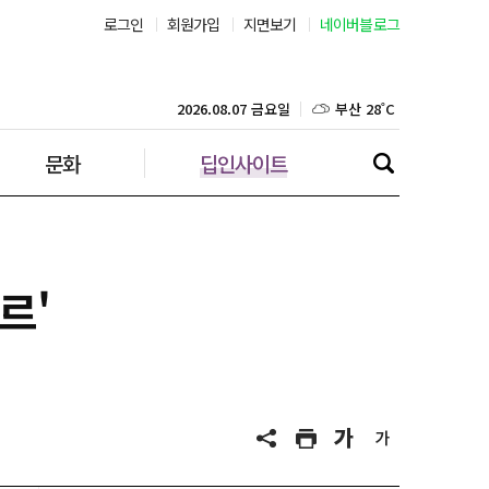
로그인
회원가입
지면보기
네이버블로그
부산 28˚C
대구 26˚C
2026.08.07 금요일
문화
딥인사이트
인천 29˚C
광주 27˚C
대전 27˚C
르'
울산 25˚C
강릉 25˚C
제주 29˚C