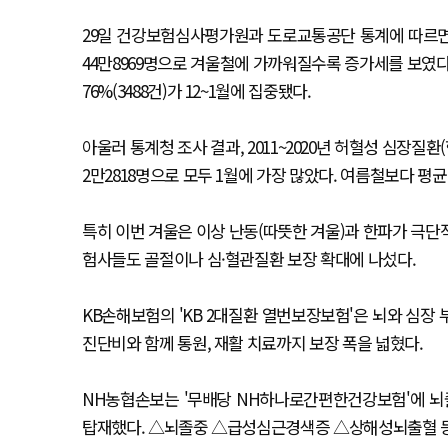
29일 건강보험심사평가원과 도로교통공단 통계에 따르면 202
44만8969명으로 겨울철에 가까워질수록 증가세를 보였다. 
76%(3488건)가 12~1월에 집중됐다.
아울러 통계청 조사 결과, 2011~2020년 허혈성 심장질
2만2818명으로 모두 1월에 가장 많았다. 여름철보다 평균
특히 이번 겨울은 이상 난동(따뜻한 겨울)과 한파가 극단
험사들도 골절이나 심·혈관질환 보장 확대에 나섰다.
KB손해보험의 'KB 2대질환 열번보장보험'은 뇌와 심장 
진단비와 함께 통원, 재활 치료까지 보장 폭을 넓혔다.
NH농협손보는 '무배당 NH하나로간편한건강보험'에 
탑재했다. △뇌졸중 △급성심근경색증 △상해성뇌출혈 등