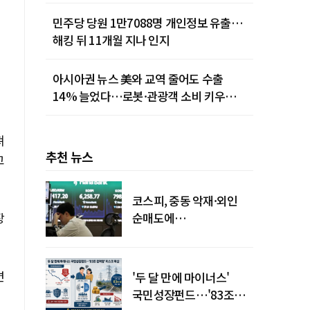
민주당 당원 1만7088명 개인정보 유출…
해킹 뒤 11개월 지나 인지
아시아권 뉴스 美와 교역 줄어도 수출
14% 늘었다…로봇·관광객 소비 키우는
중국
져
추천 뉴스
고
코스피, 중동 악재·외인
장
순매도에
하락…"하이닉스 또
급락"
면
'두 달 만에 마이너스'
국민성장펀드…'83조