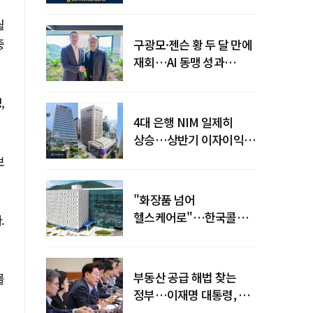
전력망' 리스크 확산
월
중
구광모·젠슨 황 두 달 만에
재회…AI 동맹 성과
가시화될까
,
4대 은행 NIM 일제히
상승…상반기 이자이익
19조 육박
보
"화장품 넘어
헬스케어로"…한국콜마,
.
제약·바이오 축으로 몸집
키운다
부동산 공급 해법 찾는
를
정부…이재명 대통령, 2차
점검회의 주재