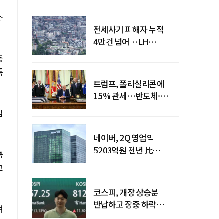
·
전세사기 피해자 누적
4만건 넘어…LH
피해주택 매입도 1만호
층
돌파
특
트럼프, 폴리실리콘에
15% 관세…반도체·
태양광 공급망 재편 신호
임
네이버, 2Q 영업익
5203억원 전년 比
특
0.2%↓…영업익
고
주춤에도 성장동력 키운다
코스피, 개장 상승분
반납하고 장중 하락
며
전환…중동 리스크·美