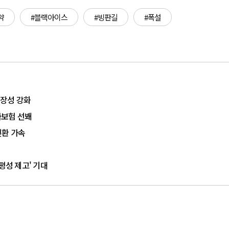
약
#블랙아이스
#빙판길
#폭설
장성 강화
자보험 선봬
전환 가속
평성 제고' 기대