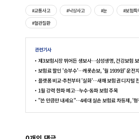
#교통사고
#낙상사고
#눈
#보험특
#혈관질환
관련기사
제3보험시장 뛰어든 생보사…삼성생명, 건강보험 보
보험료 할인 '승부수'…캐롯손보, '월 1939원' 운전
플랫폼 비교·추천부터 '실화'…새해 보험권 디지털 
1월 강력 한파 예고…누수·동파 보험 주목
"쓴 만큼만 내세요"…4세대 실손 보험료 차등제, '형
0
개의 댓글