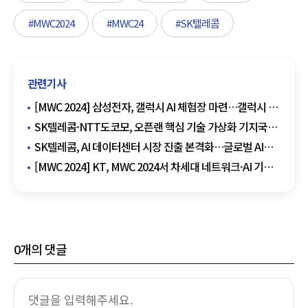
#MWC2024
#MWC24
#SK텔레콤
관련기사
[MWC 2024] 삼성전자, 갤럭시 AI 체험장 마련…갤럭시 링
디자인 첫 공개
SK텔레콤·NTT도코모, 오픈랜 핵심 기술 가상화 기지국
백서 공동 발간
SK텔레콤, AI 데이터센터 시장 진출 본격화…글로벌 AI
선도 기업 도약
[MWC 2024] KT, MWC 2024서 차세대 네트워크·AI 기술
선보여
0
개의 댓글