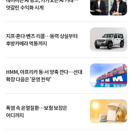
엇갈린 수익화 시계
지프·혼다·벤츠 리콜…동력 상실부터
후방카메라 먹통까지
HMM, 아프리카 동·서 양축 깐다…선대
확장 다음은 '운영 전략'
폭염 속 온열질환…보험 보장은
어디까지