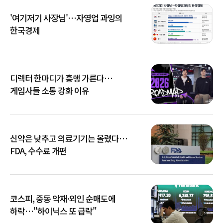
'여기저기 사장님'…자영업 과잉의
한국경제
디렉터 한마디가 흥행 가른다…
게임사들 소통 강화 이유
신약은 낮추고 의료기기는 올렸다…
FDA, 수수료 개편
코스피, 중동 악재·외인 순매도에
하락…"하이닉스 또 급락"