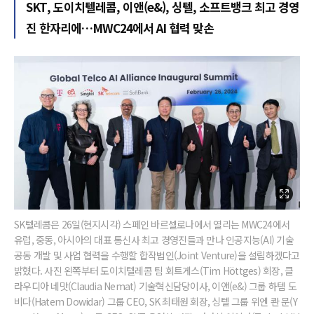
SKT, 도이치텔레콤, 이앤(e&), 싱텔, 소프트뱅크 최고 경영
진 한자리에…MWC24에서 AI 협력 맞손
SK텔레콤은 26일(현지시각) 스페인 바르셀로나에서 열리는 MWC24에서
유럽, 중동, 아시아의 대표 통신사 최고 경영진들과 만나 인공지능(AI) 기술
공동 개발 및 사업 협력을 수행할 합작법인(Joint Venture)을 설립하겠다고
밝혔다. 사진 왼쪽부터 도이치텔레콤 팀 회트게스(Tim Höttges) 회장, 클
라우디아 네맛(Claudia Nemat) 기술혁신담당이사, 이앤(e&) 그룹 하템 도
비다(Hatem Dowidar) 그룹 CEO, SK 최태원 회장, 싱텔 그룹 위엔 콴 문(Y