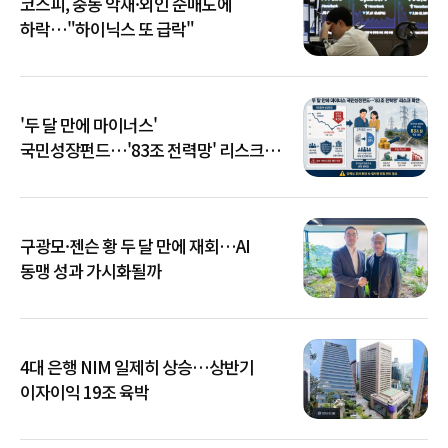
코스피, 중동 악재·외인 순매도에
하락…"하이닉스 또 급락"
'두 달 만에 마이너스'
국민성장펀드…'83조 전력망' 리스크
확산
구광모·젠슨 황 두 달 만에 재회…AI
동맹 성과 가시화될까
4대 은행 NIM 일제히 상승…상반기
이자이익 19조 육박