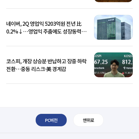
네이버, 2Q 영업익 5203억원 전년 比
0.2%↓…영업익 주춤에도 성장동력
키운다
코스피, 개장 상승분 반납하고 장중 하락
전환…중동 리스크·美 경계감
PC버전
맨위로