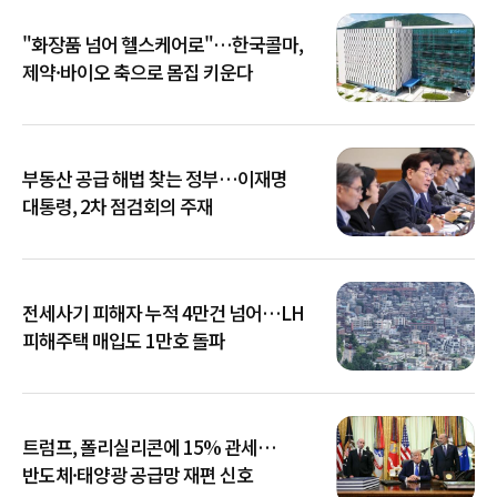
"화장품 넘어 헬스케어로"…한국콜마,
제약·바이오 축으로 몸집 키운다
부동산 공급 해법 찾는 정부…이재명
대통령, 2차 점검회의 주재
전세사기 피해자 누적 4만건 넘어…LH
피해주택 매입도 1만호 돌파
트럼프, 폴리실리콘에 15% 관세…
반도체·태양광 공급망 재편 신호