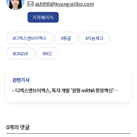
ash990@kyungjeilbo.com
기자페이지
#디엑스앤브이엑스
#몽골
#지놈체크
#DX&VX
#RCC
관련기사
디엑스앤브이엑스, 독자 개발 '원형 mRNA 항암백신'
전임상 효과 확인
0
개의 댓글