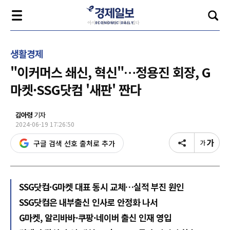
생활경제
"이커머스 쇄신, 혁신"…정용진 회장, G
마켓·SSG닷컴 '새판' 짠다
김아령
기자
2024-06-19 17:26:50
구글 검색 선호 출처로 추가
SSG닷컴·G마켓 대표 동시 교체…실적 부진 원인
SSG닷컴은 내부출신 인사로 안정화 나서
G마켓, 알리바바·쿠팡·네이버 출신 인재 영입