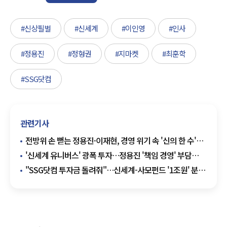
#신상필벌
#신세계
#이인영
#인사
#정용진
#정형권
#지마켓
#최훈학
#SSG닷컴
관련기사
전방위 손 뻗는 정용진·이재현, 경영 위기 속 '신의 한 수'
둘까
'신세계 유니버스' 광폭 투자…정용진 '책임 경영' 부담
커졌다
"SSG닷컴 투자금 돌려줘"…신세계-사모펀드 '1조원' 분쟁
예고