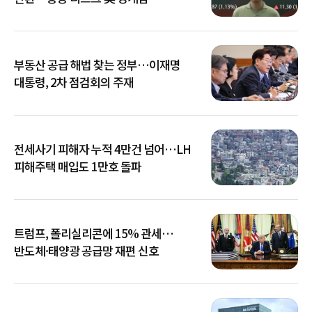
부동산 공급 해법 찾는 정부…이재명
대통령, 2차 점검회의 주재
전세사기 피해자 누적 4만건 넘어…LH
피해주택 매입도 1만호 돌파
트럼프, 폴리실리콘에 15% 관세…
반도체·태양광 공급망 재편 신호