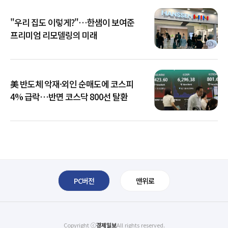
"우리 집도 이렇게?"…한샘이 보여준
프리미엄 리모델링의 미래
美 반도체 악재·외인 순매도에 코스피
4% 급락…반면 코스닥 800선 탈환
PC버전
맨위로
Copyright ⓒ
경제일보
All rights reserved.