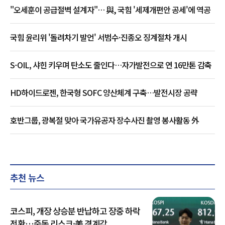
"오세훈이 공급절벽 설계자"… 與, 국힘 '세제개편안 공세'에 역공
국힘 윤리위 '돌려차기 발언' 서범수·진종오 징계절차 개시
S-OIL, 샤힌 키우며 탄소도 줄인다…자가발전으로 연 16만톤 감축
HD하이드로젠, 한국형 SOFC 양산체계 구축…발전시장 공략
호반그룹, 광복절 맞아 국가유공자 장수사진 촬영 봉사활동 外
추천 뉴스
코스피, 개장 상승분 반납하고 장중 하락
전환…중동 리스크·美 경계감