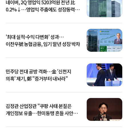
네이버, 2Q 영업익 5203억원 전년 比
0.2%↓…영업익 주춤에도 성장동력
키운다
'최대 실적·수익 다변화' 성과…
이찬우號 농협금융, 임기 말년 성장 박차
민주당 전대 공방 격화…金 '신천지
의혹' 제기, 鄭 "증거부터 내놔라"
김정관 산업장관 "쿠팡 사태 본질은
개인정보 유출…한미동맹 흔들 사안
아냐"