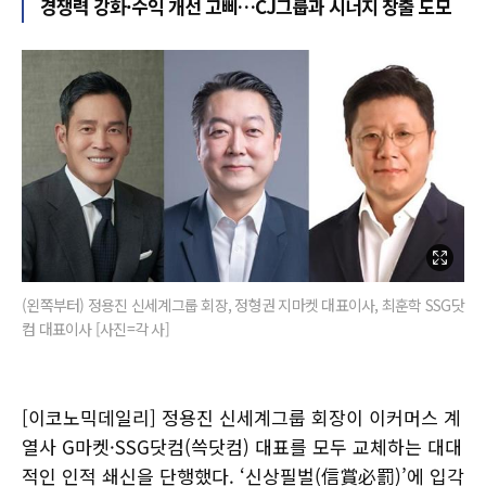
경쟁력 강화·수익 개선 고삐…CJ그룹과 시너지 창출 도모
(왼쪽부터) 정용진 신세계그룹 회장, 정형권 지마켓 대표이사, 최훈학 SSG닷
컴 대표이사 [사진=각 사]
[이코노믹데일리] 정용진 신세계그룹 회장이 이커머스 계
열사 G마켓·SSG닷컴(쓱닷컴) 대표를 모두 교체하는 대대
적인 인적 쇄신을 단행했다. ‘신상필벌(信賞必罰)’에 입각