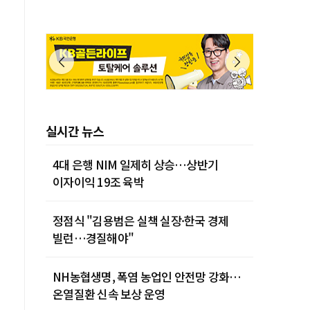
실시간 뉴스
4대 은행 NIM 일제히 상승…상반기
이자이익 19조 육박
정점식 "김용범은 실책 실장·한국 경제
빌런…경질해야"
NH농협생명, 폭염 농업인 안전망 강화…
온열질환 신속 보상 운영