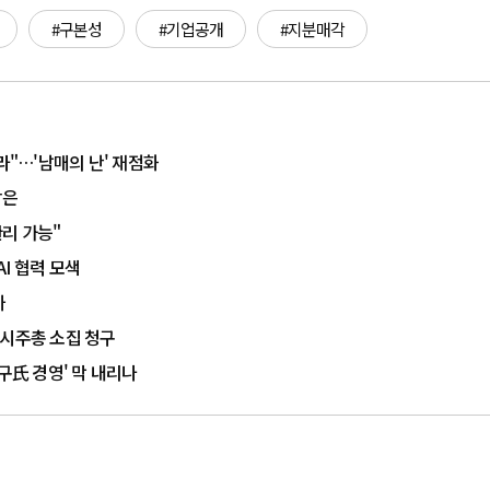
#구본성
#기업공개
#지분매각
라"…'남매의 난' 재점화
방은
리 가능"
AI 협력 모색
까
임시주총 소집 청구
구氏 경영' 막 내리나