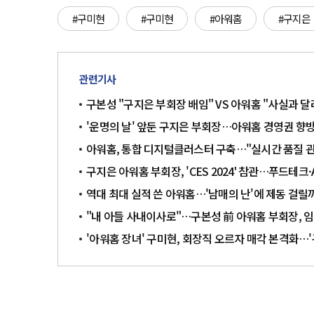
#구미현
#구미현
#아워홈
#구지은
관련기사
구본성 "구지은 부회장 배임" VS 아워홈 "사실과 달
'운명의 날' 앞둔 구지은 부회장…아워홈 경영권 향
아워홈, 통합 디지털클러스터 구축…"실시간 품질 관
구지은 아워홈 부회장, 'CES 2024' 참관…푸드테크·
역대 최대 실적 쓴 아워홈…'남매의 난'에 제동 걸릴
"내 아들 사내이사로"…구본성 前 아워홈 부회장, 
'아워홈 장녀' 구미현, 회장직 오르자 매각 본격화…'