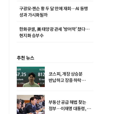
구광모·젠슨 황 두 달 만에 재회…AI 동맹
성과 가시화될까
한화큐셀, 美 태양광 관세 '방어막' 쳤다…
현지화 승부수
추천 뉴스
코스피, 개장 상승분
반납하고 장중 하락
전환…중동 리스크·美
경계감
부동산 공급 해법 찾는
정부…이재명 대통령, 2차