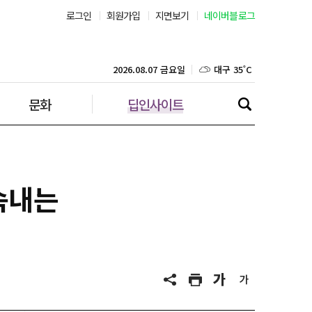
로그인
회원가입
지면보기
네이버블로그
부산 30˚C
대구 35˚C
2026.08.07 금요일
문화
딥인사이트
인천 32˚C
광주 36˚C
대전 36˚C
속내는
울산 31˚C
강릉 31˚C
제주 31˚C