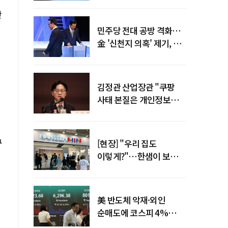
말년 성장 박차
만
민주당 전대 공방 격화…
金 '신천지 의혹' 제기, 鄭
"증거부터 내놔라"
김정관 산업장관 "쿠팡
사태 본질은 개인정보
유출…한미동맹 흔들
사안 아냐"
구
[현장] "우리 집도
이렇게?"…한샘이 보여준
프리미엄 리모델링의 미래
美 반도체 악재·외인
순매도에 코스피 4%
급락…반면 코스닥 800선