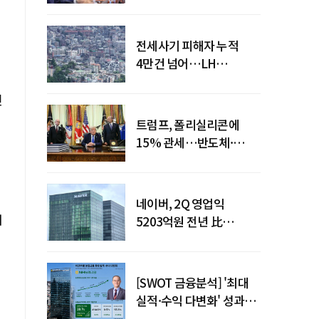
점검회의 주재
전세사기 피해자 누적
4만건 넘어…LH
피해주택 매입도 1만호
돌파
인
트럼프, 폴리실리콘에
15% 관세…반도체·
태양광 공급망 재편 신호
네이버, 2Q 영업익
워
5203억원 전년 比
0.2%↓…영업익
주춤에도 성장동력 키운다
[SWOT 금융분석] '최대
실적·수익 다변화' 성과…
이찬우號 농협금융, 임기