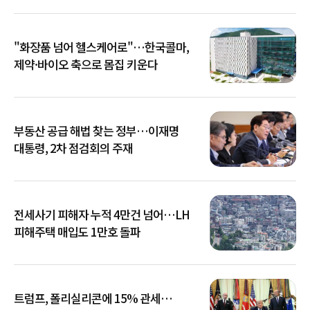
"화장품 넘어 헬스케어로"…한국콜마,
제약·바이오 축으로 몸집 키운다
부동산 공급 해법 찾는 정부…이재명
대통령, 2차 점검회의 주재
전세사기 피해자 누적 4만건 넘어…LH
피해주택 매입도 1만호 돌파
트럼프, 폴리실리콘에 15% 관세…