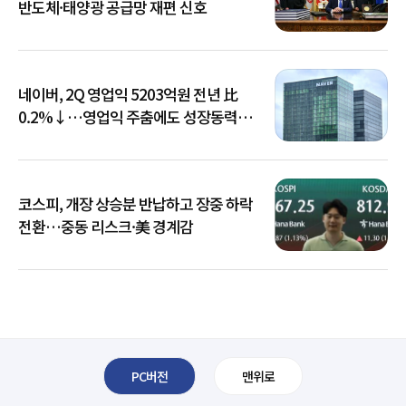
반도체·태양광 공급망 재편 신호
네이버, 2Q 영업익 5203억원 전년 比
0.2%↓…영업익 주춤에도 성장동력
키운다
코스피, 개장 상승분 반납하고 장중 하락
전환…중동 리스크·美 경계감
PC버전
맨위로