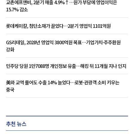
교촌에프앤비, 2분기 매출 4.9%↑…원가 부담에 영업이익은
15.7% 감소
롯데케미칼, 첨단소재가 끌었다…2분기 영업익 1101억원
GS리테일, 2028년 영업익 3800억원 목표…기업가치·주주환원
강화
민주당 당원 1만7088명 개인정보 유출…해킹 뒤 11개월 지나 인지
美와 교역 줄어도 수출 14% 늘었다…로봇·관광객 소비 키우는
중국
추천 뉴스