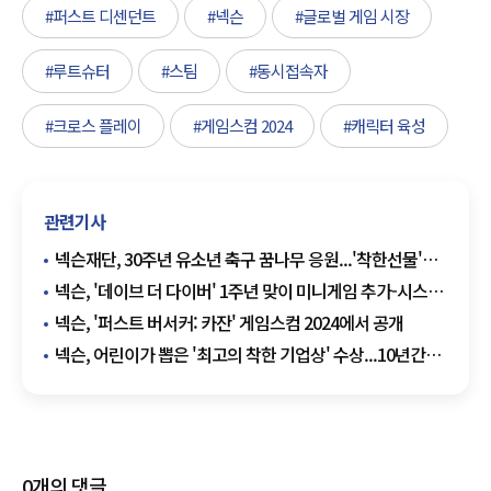
#퍼스트 디센던트
#넥슨
#글로벌 게임 시장
#루트슈터
#스팀
#동시접속자
#크로스 플레이
#게임스컴 2024
#캐릭터 육성
관련기사
넥슨재단, 30주년 유소년 축구 꿈나무 응원...'착한선물'
릴레이 이벤트 개최
넥슨, '데이브 더 다이버' 1주년 맞이 미니게임 추가-시스템
최적화
넥슨, '퍼스트 버서커: 카잔' 게임스컴 2024에서 공개
넥슨, 어린이가 뽑은 '최고의 착한 기업상' 수상...10년간
5개 어린이 의료시설 건립 후원
0
개의 댓글