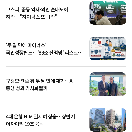
코스피, 중동 악재·외인 순매도에
하락…"하이닉스 또 급락"
'두 달 만에 마이너스'
국민성장펀드…'83조 전력망' 리스크
확산
구광모·젠슨 황 두 달 만에 재회…AI
동맹 성과 가시화될까
4대 은행 NIM 일제히 상승…상반기
이자이익 19조 육박