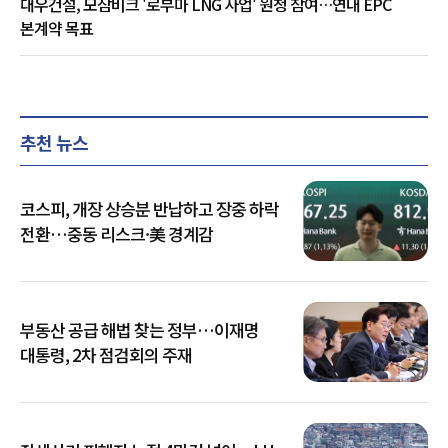
대우건설, 모잠비크 '로부마 LNG 사업' 원청 참여…연내 EPC
본계약 목표
추천 뉴스
코스피, 개장 상승분 반납하고 장중 하락
전환…중동 리스크·美 경계감
부동산 공급 해법 찾는 정부…이재명
대통령, 2차 점검회의 주재