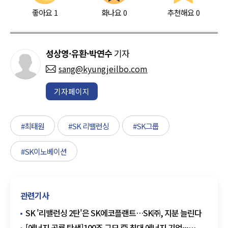
좋아요
1
화나요
0
추천해요
0
성상영·유환·박연수
기자
sang@kyungjeilbo.com
기자페이지
#최태원
#SK 리밸런싱
#SK그룹
#SK이노베이션
관련기사
SK '리밸런싱 2탄'은 SK에코플랜트…SK㈜, 지분 늘린다
[에너지 공룡 탄생]100조 규모 亞 최대 에너지 기업···