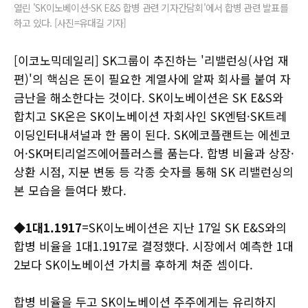
열린 'SK이노베이션-SK E&S 합병 관련 기자간담회'에서 합병 관련 발표를
하고 있다. [사진=유대길 기자]
[이코노믹데일리] SK그룹이 추진하는 '리밸런싱(사업 재
편)'의 핵심은 돈이 필요한 계열사에 알짜 회사를 붙여 자
금난을 해소한다는 것이다. SK이노베이션은 SK E&S와
합치고 SK온은 SK이노베이션 자회사인 SK엔텀·SK트레
이딩인터내셔널과 한 몸이 된다. SK에코플랜트는 에센코
어·SK머티리얼즈에어플러스를 품는다. 합병 비율과 상장·
상환 시점, 지분 변동 등 각종 숫자를 통해 SK 리밸런싱의
본 모습을 들여다 봤다.
◆1대1.1917
=SK이노베이션은 지난 17일 SK E&S와의
합병 비율을 1대1.1917로 결정했다. 시장에서 예측한 1대
2보다 SK이노베이션 가치를 후하게 쳐준 셈이다.
합병 비율을 두고 SK이노베이션 주주에게는 유리하지