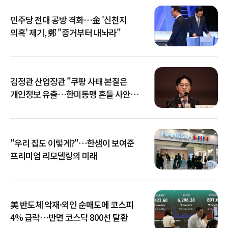
민주당 전대 공방 격화…金 '신천지
의혹' 제기, 鄭 "증거부터 내놔라"
김정관 산업장관 "쿠팡 사태 본질은
개인정보 유출…한미동맹 흔들 사안
아냐"
"우리 집도 이렇게?"…한샘이 보여준
프리미엄 리모델링의 미래
美 반도체 악재·외인 순매도에 코스피
4% 급락…반면 코스닥 800선 탈환