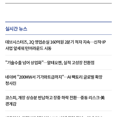
실시간 뉴스
데브시스터즈, 2Q 영업손실 160억원 2분기 적자 지속…신작·IP
사업 앞세워 턴어라운드 시동
"기술수출 넘어 상업화"…알테오젠, 실적 고성장 전환점
네이버 "200MW서 기가와트급까지"…AI 팩토리 글로벌 확장
청사진
코스피, 개장 상승분 반납하고 장중 하락 전환…중동 리스크·美
경계감