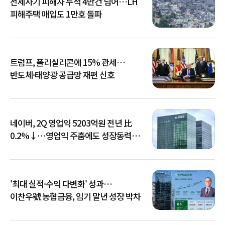
전세사기 피해자 누적 4만건 넘어…LH
피해주택 매입도 1만호 돌파
트럼프, 폴리실리콘에 15% 관세…
반도체·태양광 공급망 재편 신호
네이버, 2Q 영업익 5203억원 전년 比
0.2%↓…영업익 주춤에도 성장동력
키운다
'최대 실적·수익 다변화' 성과…
이찬우號 농협금융, 임기 말년 성장 박차