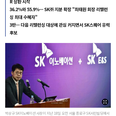
R 상환 시작
36.2%와 55.9%··· SK㈜ 지분 확장 "최태원 회장 리밸런
싱 최대 수혜자"
3탄··· 다음 리밸런싱 대상에 관심 커지면서 SK스퀘어 유력
후보
박상규 SK이노베이션 사장이 지난 18일 오전 서울 종로구 SK서린빌딩에서