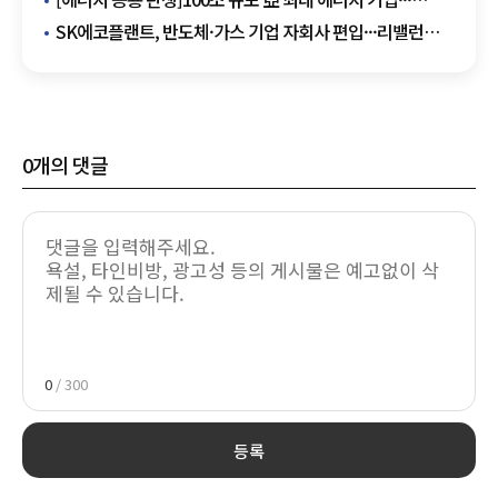
에너지업계에 새로운 이정표 만들까
SK에코플랜트, 반도체·가스 기업 자회사 편입···리밸런싱
넘어 밸류업 노린다
0
개의 댓글
0
/ 300
등록