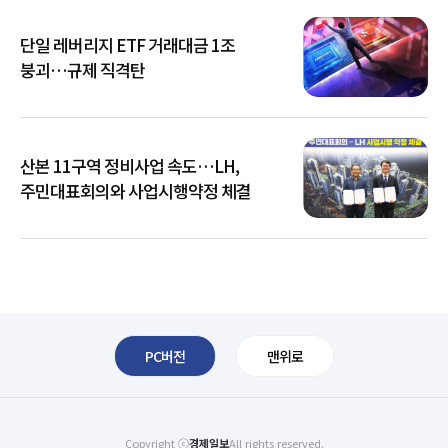
단일 레버리지 ETF 거래대금 1조
붕괴…규제 직격탄
산본 11구역 정비사업 속도…LH,
주민대표회의와 사업시행약정 체결
PC버전
맨위로
Copyright ⓒ
경제일보
All rights reserved.