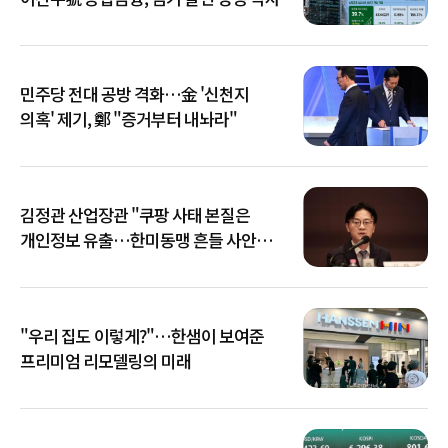
민주당 전대 공방 격화…金 '신천지
의혹' 제기, 鄭 "증거부터 내놔라"
김정관 산업장관 "쿠팡 사태 본질은
개인정보 유출…한미동맹 흔들 사안
아냐"
"우리 집도 이렇게?"…한샘이 보여준
프리미엄 리모델링의 미래