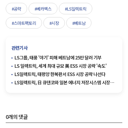
#공략
#베카멕스
#LS일렉트릭
#스마트팩토리
#시장
#베트남
관련기사
LS그룹, 태풍 '야기' 피해 베트남에 25만 달러 기부
LS 일렉트릭, 세계 최대 규모 美 ESS 시장 공략 '속도'
LS일렉트릭, 태평양 한복판서 ESS 시장 공략 나선다
LS일렉트릭, 日 큐덴코와 일본 에너지 저장시스템 시장
공략
0
개의 댓글