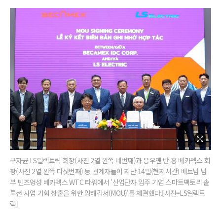
구자균 LS일렉트릭 회장(사진 2열 왼쪽 네번째)과 응우옌 반 흥 베카멕스 회
장(사진 2열 왼쪽 다섯번째) 등 관계자들이 지난 14일(현지시간) 베트남 남
부 빈즈엉성 베카멕스 WTC 타워에서 '산업단자 입주 기업 스마트팩토리 솔
루션 사업 기회 창출을 위한 양해각서(MOU)'를 체결했다.[사진=LS일렉트
릭]