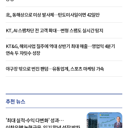
北, 동해상으로 미상 발사체…탄도미사일이면 42일만
KT, AI 스팸차단 전 고객 확대…변형 스팸도 실시간 탐지
KT&G, 해외사업 질주에 역대 상반기 최대 매출…영업익 4분기
연속 두 자릿수 성장
야구장 밖으로 번진 팬덤…유통업계, 스포츠 마케팅 가속
추천 뉴스
'최대 실적·수익 다변화' 성과…
이찬우號 농협금융, 임기 말년 성장 박차