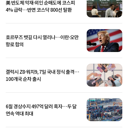
美 반도체 악재·외인 순매도에 코스피
4% 급락…반면 코스닥 800선 탈환
호르무즈 뱃길 다시 열리나…이란·오만
항로 합의
갤럭시 Z8·워치9, 7일 국내 정식 출격…
100개국 순차 출시
6월 경상수지 497억 달러 흑자…두 달
연속 역대 최대