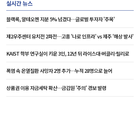
실시간 뉴스
블랙록, 알테오젠 지분 5% 넘겼다…글로벌 투자자 '주목'
제2우주센터 유치전 2파전…고흥 '나로 인프라' vs 제주 '해상 발사'
KAIST 학부 연구실이 키운 3인, 12년 뒤 라이스대·버클리·릴리로
폭염 속 온열질환 사망자 2명 추가…누적 28명으로 늘어
상품권 이용 자금세탁 확산…금감원 '주의' 경보 발령