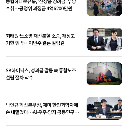
농협하나로유통, '신상품 장려금' 부당
수취…공정위 과징금 4억6200만원
최태원·노소영 재산분할 소송, 재상고
기한 임박…이번주 결론 갈림길
SK하이닉스, 성과급 갈등 속 통합노조
설립 절차 착수
박인규 혁신본부장, 재미 한인과학자에
손 내밀었다…AI·우주·양자 공동연구
확대