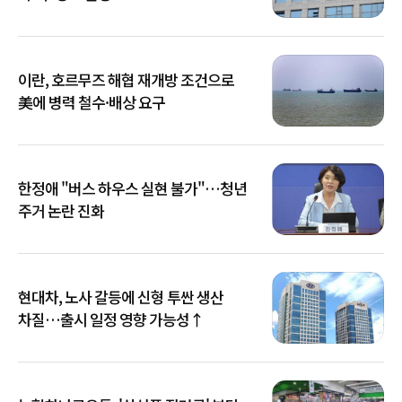
이란, 호르무즈 해협 재개방 조건으로
美에 병력 철수·배상 요구
한정애 "버스 하우스 실현 불가"…청년
주거 논란 진화
현대차, 노사 갈등에 신형 투싼 생산
차질…출시 일정 영향 가능성↑