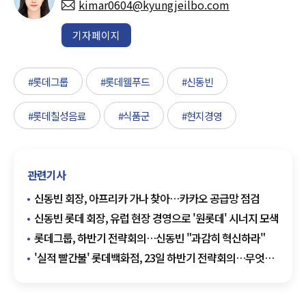
kimar0604@kyungjeilbo.com
기자페이지
#롯데그룹
#롯데웰푸드
#신동빈
#롯데칠성음료
#식품군
#현지경영
관련기사
신동빈 회장, 아프리카 가나 찾아…카카오 공급망 점검
신동빈 롯데 회장, 유럽 현장 경영으로 '원롯데' 시너지 모색
롯데그룹, 하반기 전략회의…신동빈 "과감히 혁신하라"
'실적 빨간불' 롯데백화점, 23일 하반기 전략회의…무엇
논의되나