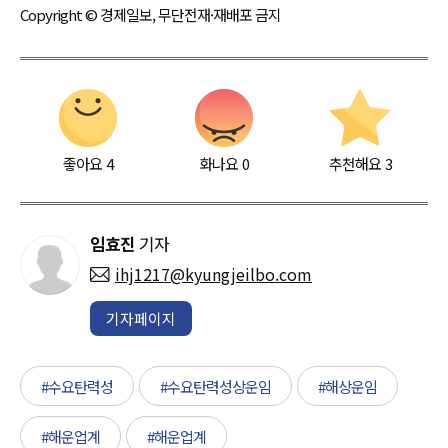
Copyright © 경제일보, 무단전재·재배포 금지
좋아요
4
화나요
0
추천해요
3
임효진
기자
ihj1217@kyungjeilbo.com
기자페이지
#수요탄력성
#수요탄력성상운임
#해상운임
#해운업계
#해운업계