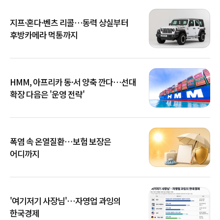
지프·혼다·벤츠 리콜…동력 상실부터
후방카메라 먹통까지
HMM, 아프리카 동·서 양축 깐다…선대
확장 다음은 '운영 전략'
폭염 속 온열질환…보험 보장은
어디까지
'여기저기 사장님'…자영업 과잉의
한국경제