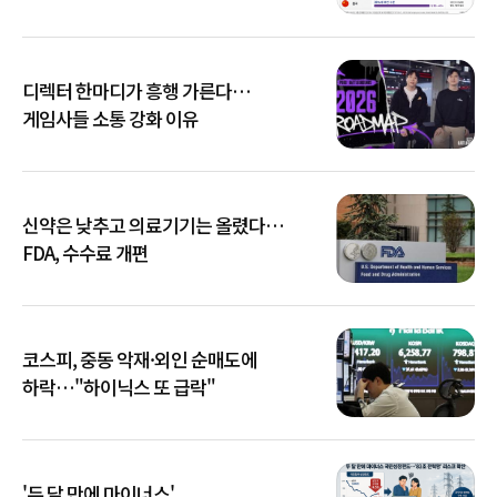
디렉터 한마디가 흥행 가른다…
게임사들 소통 강화 이유
신약은 낮추고 의료기기는 올렸다…
FDA, 수수료 개편
코스피, 중동 악재·외인 순매도에
하락…"하이닉스 또 급락"
'두 달 만에 마이너스'