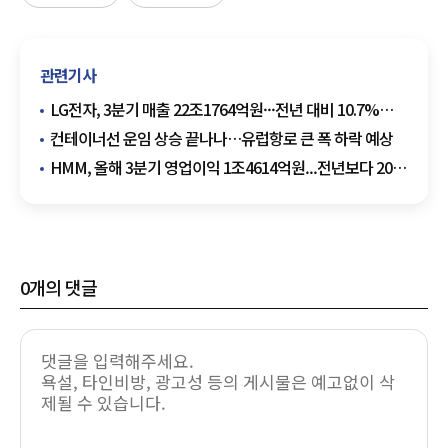
관련기사
LG전자, 3분기 매출 22조1764억원···전년 대비 10.7%
증가
컨테이너선 운임 상승 끝나나…유럽항로 큰 폭 하락 예상
HMM, 올해 3분기 영업이익 1조4614억원...전년보다 20배
↑
0
개의 댓글