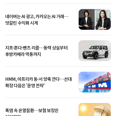
네이버는 AI 광고, 카카오는 AI 거래…
엇갈린 수익화 시계
지프·혼다·벤츠 리콜…동력 상실부터
후방카메라 먹통까지
HMM, 아프리카 동·서 양축 깐다…선대
확장 다음은 '운영 전략'
폭염 속 온열질환…보험 보장은