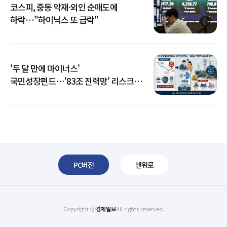
코스피, 중동 악재·외인 순매도에
하락…"하이닉스 또 급락"
'두 달 만에 마이너스'
국민성장펀드…'83조 전력망' 리스크
확산
PC버전
맨위로
Copyright ⓒ
경제일보
All rights reserved.