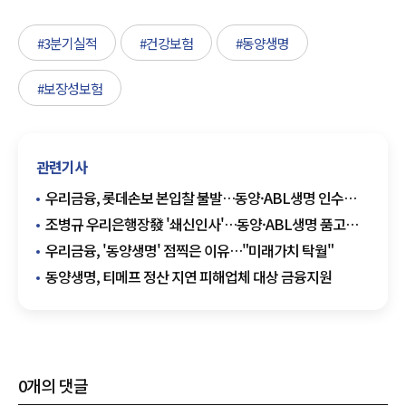
#3분기실적
#건강보험
#동양생명
#보장성보험
관련기사
우리금융, 롯데손보 본입찰 불발…동양·ABL생명 인수
'집중'
조병규 우리은행장發 '쇄신인사'…동양·ABL생명 품고
증권사까지 넘본다
우리금융, '동양생명' 점찍은 이유…"미래가치 탁월"
동양생명, 티메프 정산 지연 피해업체 대상 금융지원
0
개의 댓글