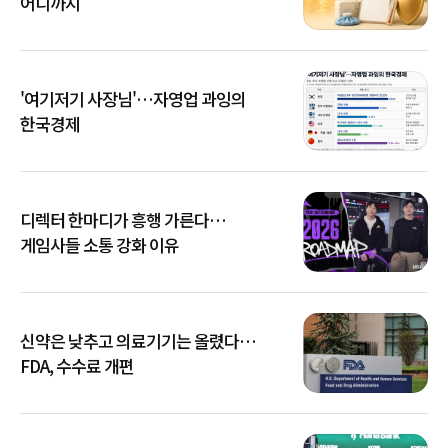
어디까지
'여기저기 사장님'…자영업 과잉의
한국경제
디렉터 한마디가 흥행 가른다…
게임사들 소통 강화 이유
신약은 낮추고 의료기기는 올렸다…
FDA, 수수료 개편