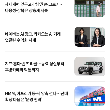
세제개편 앞두고 강남권 숨 고르기…
마용성·강북은 상승세 지속
네이버는 AI 광고, 카카오는 AI 거래…
엇갈린 수익화 시계
지프·혼다·벤츠 리콜…동력 상실부터
후방카메라 먹통까지
HMM, 아프리카 동·서 양축 깐다…선대
확장 다음은 '운영 전략'