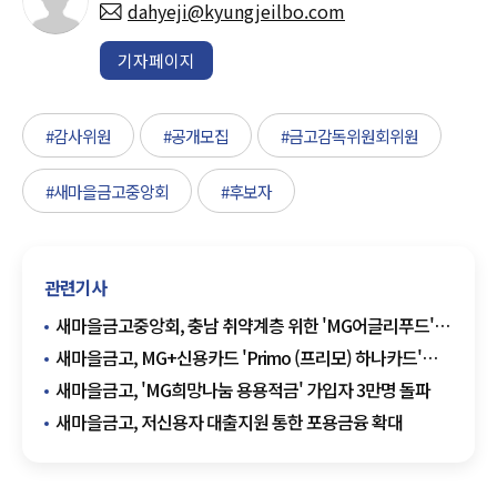
dahyeji@kyungjeilbo.com
기자페이지
#감사위원
#공개모집
#금고감독위원회위원
#새마을금고중앙회
#후보자
관련기사
새마을금고중앙회, 충남 취약계층 위한 'MG어글리푸드'
지원
새마을금고, MG+신용카드 'Primo (프리모) 하나카드'
출시
새마을금고, 'MG희망나눔 용용적금' 가입자 3만명 돌파
새마을금고, 저신용자 대출지원 통한 포용금융 확대