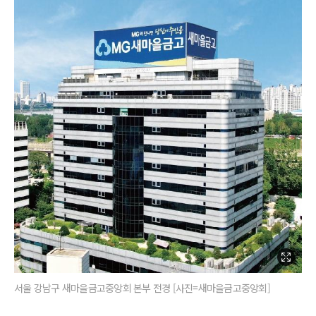
서울 강남구 새마을금고중앙회 본부 전경 [사진=새마을금고중앙회]