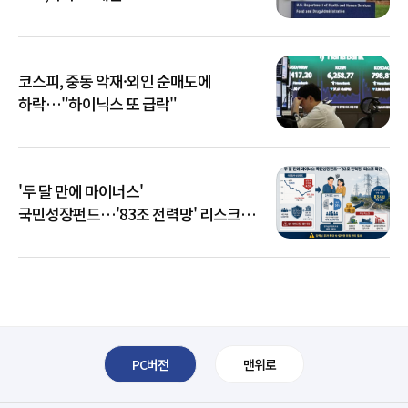
코스피, 중동 악재·외인 순매도에
하락…"하이닉스 또 급락"
'두 달 만에 마이너스'
국민성장펀드…'83조 전력망' 리스크
확산
PC버전
맨위로