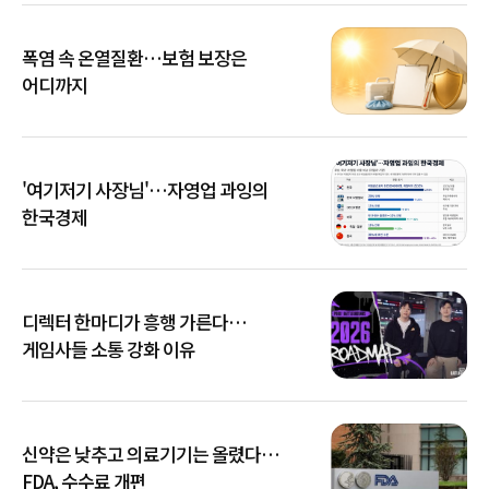
폭염 속 온열질환…보험 보장은
어디까지
'여기저기 사장님'…자영업 과잉의
한국경제
디렉터 한마디가 흥행 가른다…
게임사들 소통 강화 이유
신약은 낮추고 의료기기는 올렸다…
FDA, 수수료 개편