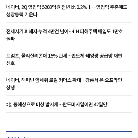
네이버, 2Q 영업익 5203억원 전년 比 0.2%↓…영업익 주춤에도
성장동력 키운다
전세사기 피해자 누적 4만건 넘어…LH 피해주택 매입도 1만호
돌파
트럼프, 폴리실리콘에 15% 관세…반도체·태양광 공급망 재편
신호
네이버, 해피빈 앞세워 로컬 커머스 확대…강릉서 온·오프라인
상생
北, 동해상으로 미상 발사체…탄도미사일이면 42일만