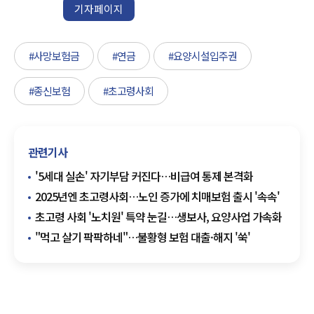
기자페이지
#사망보험금
#연금
#요양시설입주권
#종신보험
#초고령사회
관련기사
'5세대 실손' 자기부담 커진다…비급여 통제 본격화
2025년엔 초고령사회…노인 증가에 치매보험 출시 '속속'
초고령 사회 '노치원' 특약 눈길…생보사, 요양사업 가속화
"먹고 살기 팍팍하네"…불황형 보험 대출·해지 '쑥'