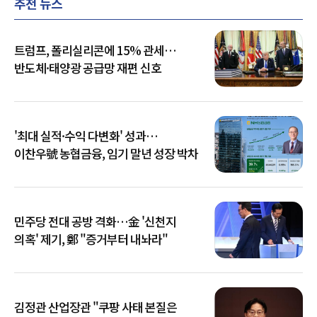
추천 뉴스
트럼프, 폴리실리콘에 15% 관세…
반도체·태양광 공급망 재편 신호
'최대 실적·수익 다변화' 성과…
이찬우號 농협금융, 임기 말년 성장 박차
민주당 전대 공방 격화…金 '신천지
의혹' 제기, 鄭 "증거부터 내놔라"
김정관 산업장관 "쿠팡 사태 본질은