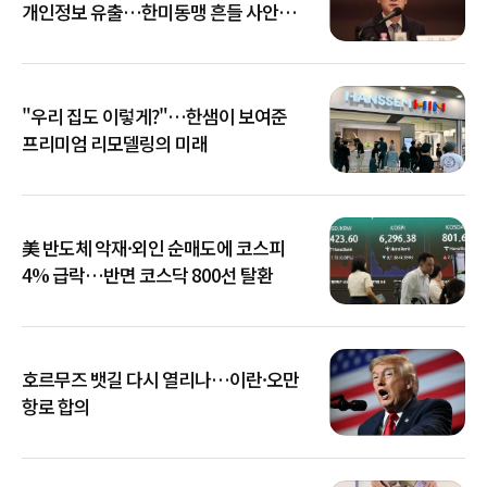
개인정보 유출…한미동맹 흔들 사안
아냐"
"우리 집도 이렇게?"…한샘이 보여준
프리미엄 리모델링의 미래
美 반도체 악재·외인 순매도에 코스피
4% 급락…반면 코스닥 800선 탈환
호르무즈 뱃길 다시 열리나…이란·오만
항로 합의