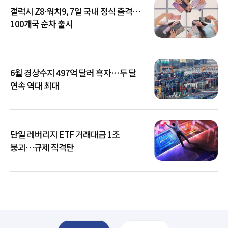
갤럭시 Z8·워치9, 7일 국내 정식 출격…
100개국 순차 출시
6월 경상수지 497억 달러 흑자…두 달
연속 역대 최대
단일 레버리지 ETF 거래대금 1조
붕괴…규제 직격탄