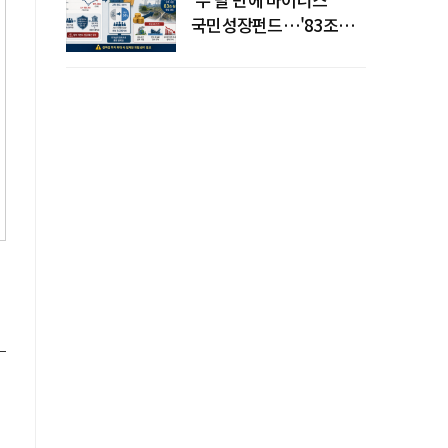
국민성장펀드…'83조
전력망' 리스크 확산