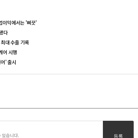
업이익에서는 '삐끗'
작됐다
 최대 수출 기록
케어 시행
케어' 출시
등록