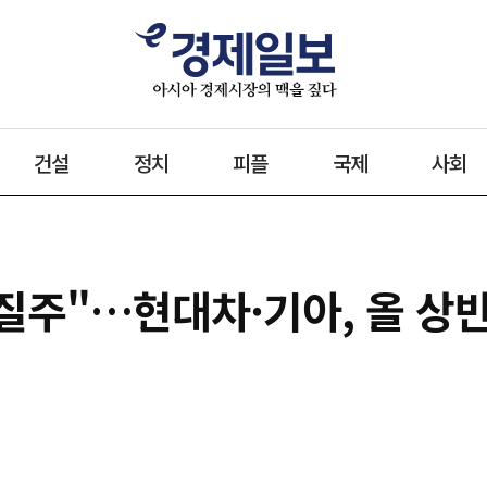
건설
정치
피플
국제
사회
 질주"…현대차·기아, 올 상