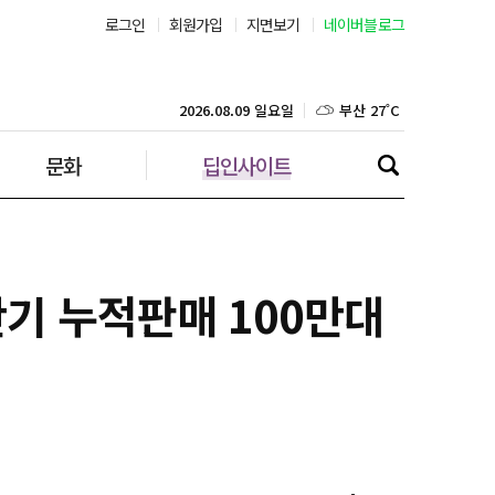
로그인
회원가입
지면보기
네이버블로그
부산 27˚C
대구 24˚C
2026.08.09 일요일
문화
딥인사이트
인천 24˚C
광주 25˚C
대전 25˚C
반기 누적판매 100만대
울산 25˚C
강릉 21˚C
제주 28˚C