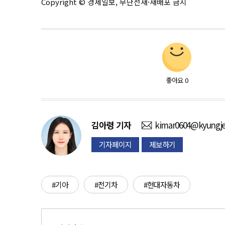
Copyright © 경제일보, 무단전재·재배포 금지
좋아요
0
김아령
기자
kimar0604@kyungje
기자페이지
제보하기
#기아
#전기차
#현대자동차