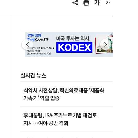
실시간 뉴스
식약처 사전상담, 혁신의료제품 '제품화
가속기' 역할 입증
李대통령, ISA·주가누르기법 재검토
지시…여야 공방 격화