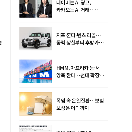
는
네이버는 AI 광고,
카카오는 AI 거래…
엇갈린 수익화 시계
지프·혼다·벤츠 리콜…
동력 상실부터 후방카메라
렸
먹통까지
HMM, 아프리카 동·서
양축 깐다…선대 확장
다음은 '운영 전략'
현
폭염 속 온열질환…보험
보장은 어디까지