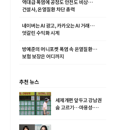
역대급 폭염에 공정도 안전도 비상…
건설사, 온열질환 차단 총력
네이버는 AI 광고, 카카오는 AI 거래…
엇갈린 수익화 시계
방예준의 머니포켓 폭염 속 온열질환…
보험 보장은 어디까지
추천 뉴스
세제개편 앞두고 강남권
숨 고르기…마용성·
강북은 상승세 지속