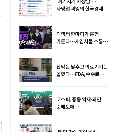
'여기저기 사장님'…
자영업 과잉의 한국경제
디렉터 한마디가 흥행
가른다…게임사들 소통
강화 이유
신약은 낮추고 의료기기는
올렸다…FDA, 수수료
개편
코스피, 중동 악재·외인
순매도에
하락…"하이닉스 또
급락"
'두 달 만에 마이너스'