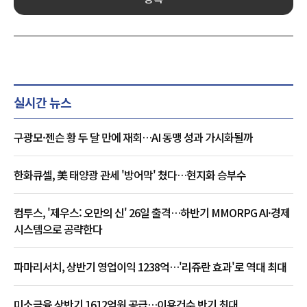
실시간 뉴스
구광모·젠슨 황 두 달 만에 재회…AI 동맹 성과 가시화될까
한화큐셀, 美 태양광 관세 '방어막' 쳤다…현지화 승부수
컴투스, '제우스: 오만의 신' 26일 출격…하반기 MMORPG AI·경제
시스템으로 공략한다
파마리서치, 상반기 영업이익 1238억…'리쥬란 효과'로 역대 최대
미소금융 상반기 1612억원 공급…이용건수 반기 최대