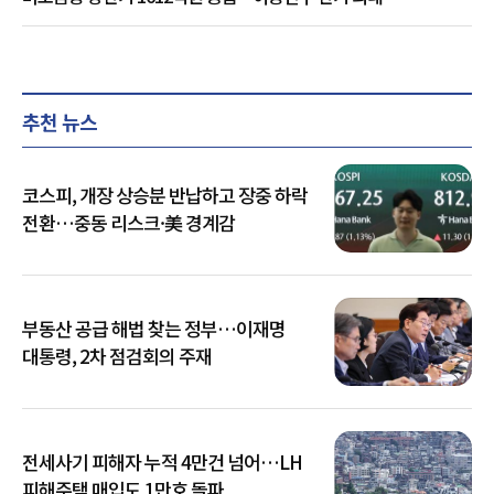
추천 뉴스
코스피, 개장 상승분 반납하고 장중 하락
전환…중동 리스크·美 경계감
부동산 공급 해법 찾는 정부…이재명
대통령, 2차 점검회의 주재
전세사기 피해자 누적 4만건 넘어…LH
피해주택 매입도 1만호 돌파