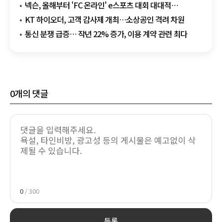
AI 인프라 '최적화'
넥슨, 올해부터 'FC 온라인' e스포츠 대회 대대적
개편…"프랜차이즈화로 리그 경쟁력 높인다"
KT 하이오더, 고객 감사제 개최…소상공인 격려 차원
통신 분쟁 급증… 작년 22% 증가, 이용 계약 관련 최다
0
개의 댓글
0
/ 300
등록