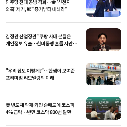
민주당 전대 공방 격화…金 '신천지
의혹' 제기, 鄭 "증거부터 내놔라"
김정관 산업장관 "쿠팡 사태 본질은
개인정보 유출…한미동맹 흔들 사안
아냐"
"우리 집도 이렇게?"…한샘이 보여준
프리미엄 리모델링의 미래
美 반도체 악재·외인 순매도에 코스피
4% 급락…반면 코스닥 800선 탈환