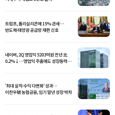
트럼프, 폴리실리콘에 15% 관세…
반도체·태양광 공급망 재편 신호
네이버, 2Q 영업익 5203억원 전년 比
0.2%↓…영업익 주춤에도 성장동력
키운다
'최대 실적·수익 다변화' 성과…
이찬우號 농협금융, 임기 말년 성장 박차