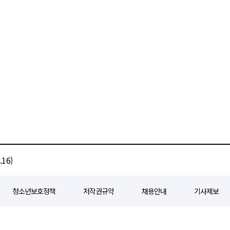
16)
청소년보호정책
저작권규약
채용안내
기사제보