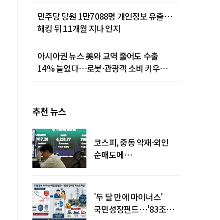
민주당 당원 1만7088명 개인정보 유출…
해킹 뒤 11개월 지나 인지
아시아권 뉴스 美와 교역 줄어도 수출
14% 늘었다…로봇·관광객 소비 키우는
중국
추천 뉴스
코스피, 중동 악재·외인
지
순매도에
하락…"하이닉스 또
급락"
'두 달 만에 마이너스'
국민성장펀드…'83조