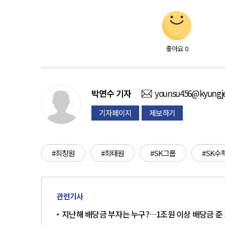
좋아요
0
박연수
기자
younsu456@kyungje
기자페이지
제보하기
#최창원
#최태원
#SK그룹
#SK
관련기사
지난해 배당금 부자는 누구?…1조원 이상 배당금 준 