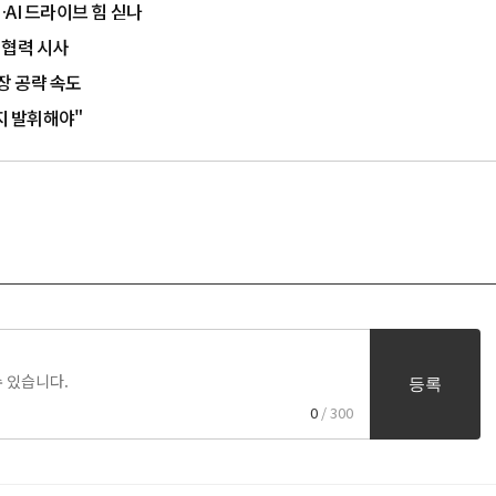
AI 드라이브 힘 싣나
 협력 시사
장 공략 속도
지 발휘해야"
등록
0
/ 300