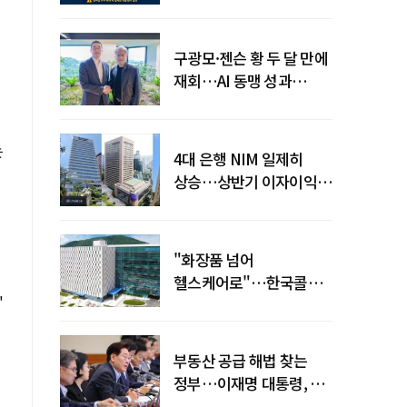
전력망' 리스크 확산
구광모·젠슨 황 두 달 만에
재회…AI 동맹 성과
가시화될까
는
4대 은행 NIM 일제히
상승…상반기 이자이익
19조 육박
"화장품 넘어
헬스케어로"…한국콜마,
'
제약·바이오 축으로 몸집
키운다
부동산 공급 해법 찾는
정부…이재명 대통령, 2차
점검회의 주재