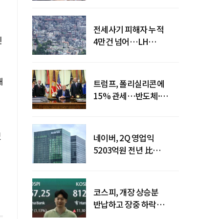
전세사기 피해자 누적
진
4만건 넘어…LH
피해주택 매입도 1만호
돌파
해
트럼프, 폴리실리콘에
15% 관세…반도체·
태양광 공급망 재편 신호
있
네이버, 2Q 영업익
5203억원 전년 比
0.2%↓…영업익
주춤에도 성장동력 키운다
코스피, 개장 상승분
반납하고 장중 하락
전환…중동 리스크·美