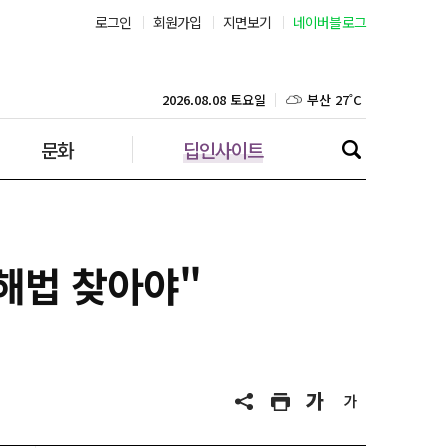
로그인
회원가입
지면보기
네이버블로그
부산 27˚C
대구 25˚C
2026.08.08 토요일
문화
딥인사이트
인천 28˚C
광주 27˚C
대전 26˚C
 해법 찾아야"
울산 25˚C
강릉 26˚C
제주 28˚C