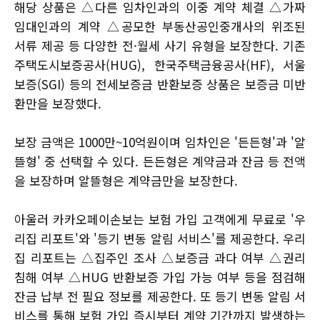
해당 상품은 △다른 임차인과의 이중 계약 체결 △가짜
임대인과의 계약 △공모한 부동산공인중개사의 위조된
서류 제공 등 다양한 전·월세 사기 유형을 보장한다. 기존
주택도시보증공사(HUG), 한국주택금융공사(HF), 서울
보증(SGI) 등의 전세보증금 반환보증 상품은 보증금 미반
환만을 보장했다.
보장 금액은 1000만~10억원이며 임차인은 '든든형'과 '알
뜰형' 중 선택할 수 있다. 든든형은 계약금과 잔금 등 전액
을 보장하며 알뜰형은 계약금만을 보장한다.
아울러 카카오페이손보는 보험 가입 고객에게 무료로 '우
리집 리포트'와 '등기 변동 알림 서비스'를 제공한다. 우리
집 리포트는 △집주인 조사 △보증금 과다 여부 △권리
침해 여부 △HUG 반환보증 가입 가능 여부 등을 점검해
잔금 납부 전 필요 정보를 제공한다. 또 등기 변동 알림 서
비스를 통해 보험 가입 즉시부터 계약 기간까지 발생하는