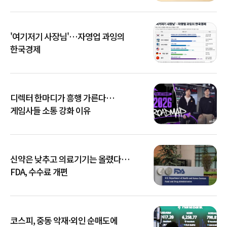
'여기저기 사장님'…자영업 과잉의
한국경제
디렉터 한마디가 흥행 가른다…
게임사들 소통 강화 이유
신약은 낮추고 의료기기는 올렸다…
FDA, 수수료 개편
코스피, 중동 악재·외인 순매도에