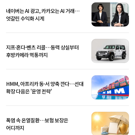
네이버는 AI 광고, 카카오는 AI 거래…
엇갈린 수익화 시계
지프·혼다·벤츠 리콜…동력 상실부터
후방카메라 먹통까지
HMM, 아프리카 동·서 양축 깐다…선대
확장 다음은 '운영 전략'
폭염 속 온열질환…보험 보장은
어디까지