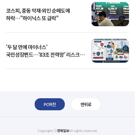
코스피, 중동 악재·외인 순매도에
하락…"하이닉스 또 급락"
'두 달 만에 마이너스'
국민성장펀드…'83조 전력망' 리스크
확산
PC버전
맨위로
Copyright ⓒ
경제일보
All rights reserved.