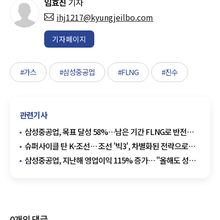
임효진
기자
ihj1217@kyungjeilbo.com
기자페이지
#가스
#삼성중공업
#FLNG
#진수
관련기사
삼성중공업, 목표 달성 58%…남은 기간 FLNG로 반전
기대
슈퍼사이클 탄 K-조선… 조선 '빅3', 차별화된 전략으로
승부
삼성중공업, 지난해 영업이익 115% 증가… "올해도 성장
기대"
0
개의 댓글