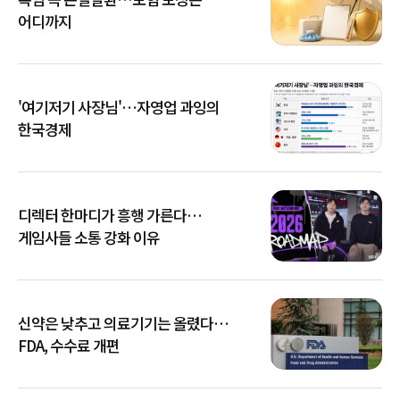
어디까지
'여기저기 사장님'…자영업 과잉의
한국경제
디렉터 한마디가 흥행 가른다…
게임사들 소통 강화 이유
신약은 낮추고 의료기기는 올렸다…
FDA, 수수료 개편