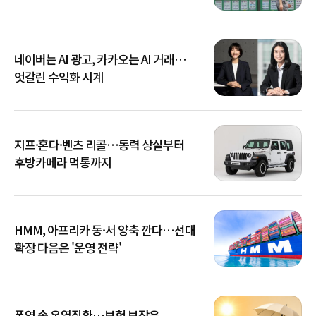
네이버는 AI 광고, 카카오는 AI 거래…
엇갈린 수익화 시계
지프·혼다·벤츠 리콜…동력 상실부터
후방카메라 먹통까지
HMM, 아프리카 동·서 양축 깐다…선대
확장 다음은 '운영 전략'
폭염 속 온열질환…보험 보장은