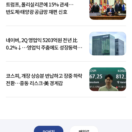
트럼프, 폴리실리콘에 15% 관세…
반도체·태양광 공급망 재편 신호
네이버, 2Q 영업익 5203억원 전년 比
0.2%↓…영업익 주춤에도 성장동력
키운다
코스피, 개장 상승분 반납하고 장중 하락
전환…중동 리스크·美 경계감
PC버전
맨위로