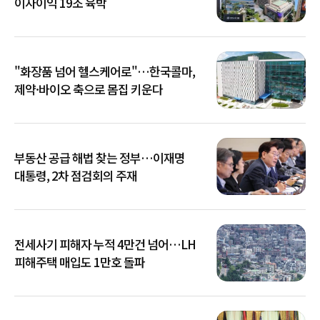
이자이익 19조 육박
"화장품 넘어 헬스케어로"…한국콜마,
제약·바이오 축으로 몸집 키운다
부동산 공급 해법 찾는 정부…이재명
대통령, 2차 점검회의 주재
전세사기 피해자 누적 4만건 넘어…LH
피해주택 매입도 1만호 돌파