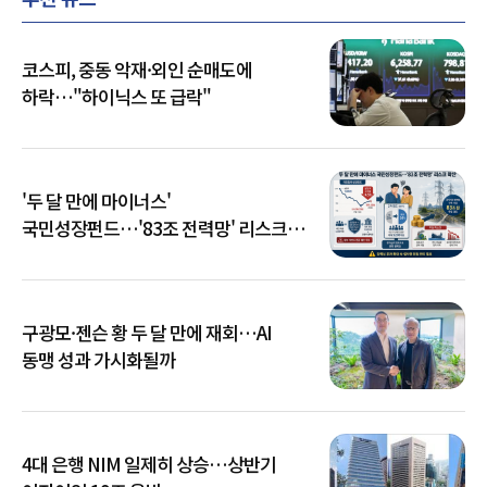
코스피, 중동 악재·외인 순매도에
하락…"하이닉스 또 급락"
'두 달 만에 마이너스'
국민성장펀드…'83조 전력망' 리스크
확산
구광모·젠슨 황 두 달 만에 재회…AI
동맹 성과 가시화될까
4대 은행 NIM 일제히 상승…상반기