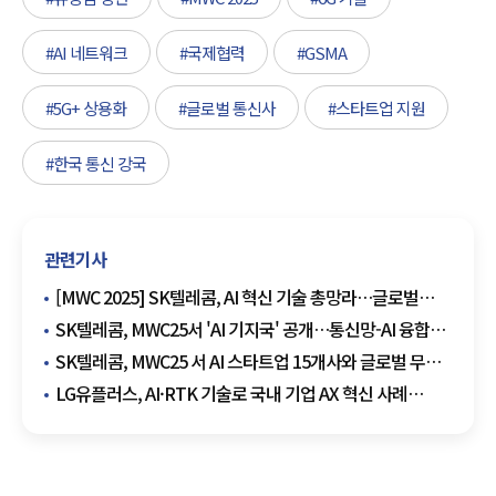
#AI 네트워크
#국제협력
#GSMA
#5G+ 상용화
#글로벌 통신사
#스타트업 지원
#한국 통신 강국
관련기사
[MWC 2025] SK텔레콤, AI 혁신 기술 총망라…글로벌
텔코 협력 강화
SK텔레콤, MWC25서 'AI 기지국' 공개…통신망-AI 융합
선도
SK텔레콤, MWC25 서 AI 스타트업 15개사와 글로벌 무대
나선다
LG유플러스, AI·RTK 기술로 국내 기업 AX 혁신 사례
알린다