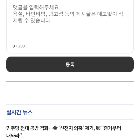
0
/ 300
등록
실시간 뉴스
민주당 전대 공방 격화…金 '신천지 의혹' 제기, 鄭 "증거부터
내놔라"