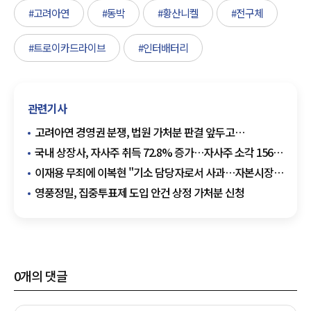
#고려아연
#동박
#황산니켈
#전구체
#트로이카드라이브
#인터배터리
관련기사
고려아연 경영권 분쟁, 법원 가처분 판결 앞두고
'집중투표제' 파장
국내 상장사, 자사주 취득 72.8% 증가…자사주 소각 156%
급증
이재용 무죄에 이복현 "기소 담당자로서 사과…자본시장법
개정 자명"
영풍정밀, 집중투표제 도입 안건 상정 가처분 신청
0
개의 댓글