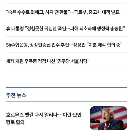
"숨은 수수료 없애고, 하자 땐 환불"…국토부, 중고차 대책 발표
李 대통령 "경험못한 극심한 폭염…피해 최소화에 행정력 총동원"
Sh수협은행, 상상인증권 인수 추진…상상인 "지분 매각 협의 중"
세제 개편 후폭풍 점검 나선 '민주당 서울시당'
추천 뉴스
호르무즈 뱃길 다시 열리나…이란·오만
항로 합의