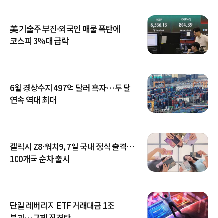
美 기술주 부진·외국인 매물 폭탄에
코스피 3%대 급락
6월 경상수지 497억 달러 흑자…두 달
연속 역대 최대
갤럭시 Z8·워치9, 7일 국내 정식 출격…
100개국 순차 출시
단일 레버리지 ETF 거래대금 1조
붕괴…규제 직격탄