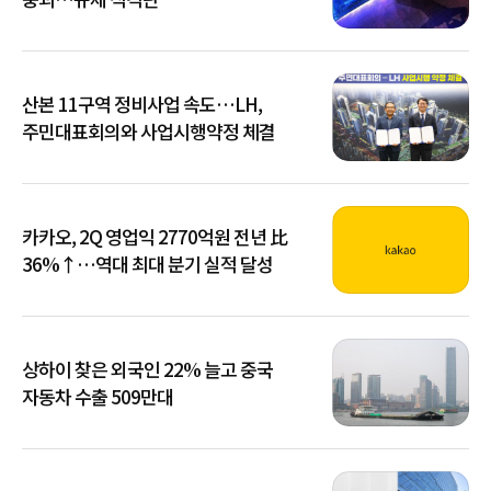
산본 11구역 정비사업 속도…LH,
주민대표회의와 사업시행약정 체결
카카오, 2Q 영업익 2770억원 전년 比
36%↑…역대 최대 분기 실적 달성
상하이 찾은 외국인 22% 늘고 중국
자동차 수출 509만대