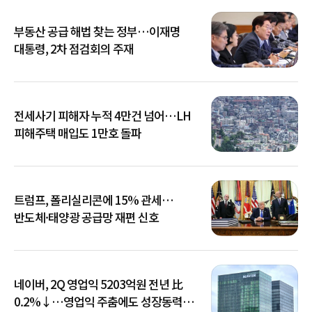
부동산 공급 해법 찾는 정부…이재명
대통령, 2차 점검회의 주재
전세사기 피해자 누적 4만건 넘어…LH
피해주택 매입도 1만호 돌파
트럼프, 폴리실리콘에 15% 관세…
반도체·태양광 공급망 재편 신호
네이버, 2Q 영업익 5203억원 전년 比
0.2%↓…영업익 주춤에도 성장동력