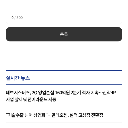
0
/ 300
등록
실시간 뉴스
데브시스터즈, 2Q 영업손실 160억원 2분기 적자 지속…신작·IP
사업 앞세워 턴어라운드 시동
"기술수출 넘어 상업화"…알테오젠, 실적 고성장 전환점