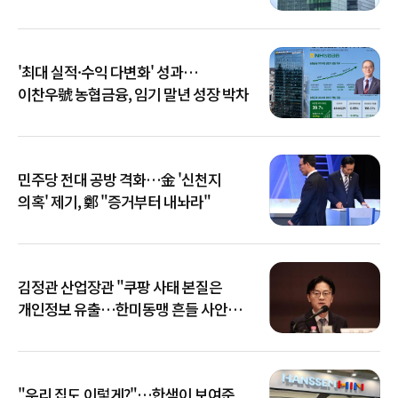
키운다
'최대 실적·수익 다변화' 성과…
이찬우號 농협금융, 임기 말년 성장 박차
민주당 전대 공방 격화…金 '신천지
의혹' 제기, 鄭 "증거부터 내놔라"
김정관 산업장관 "쿠팡 사태 본질은
개인정보 유출…한미동맹 흔들 사안
아냐"
"우리 집도 이렇게?"…한샘이 보여준