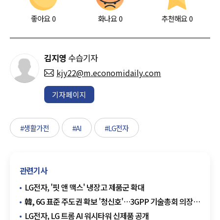
좋아요
0
화나요
0
추천해요
0
김지영
수습기자
kjy22@m.economidaily.com
기자페이지
#생활가전
#AI
#LG전자
관련기사
LG전자, '핏 앤 맥스' 냉장고 제품군 확대
韓, 6G 표준 주도권 확보 '청신호'…3GPP 기술총회 의장·
부의장 동시 배출
LG전자, LG 트롬 AI 워시타워 신제품 공개