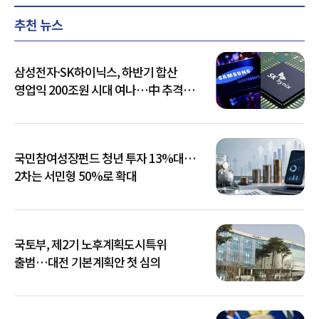
추천 뉴스
삼성전자·SK하이닉스, 하반기 합산
영업익 200조원 시대 여나…中 추격은
부담
국민참여성장펀드 청년 투자 13%대…
2차는 서민형 50%로 확대
국토부, 제2기 노후계획도시특위
출범…대전 기본계획안 첫 심의