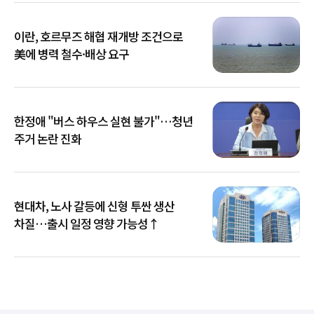
이란, 호르무즈 해협 재개방 조건으로
美에 병력 철수·배상 요구
한정애 "버스 하우스 실현 불가"…청년
주거 논란 진화
현대차, 노사 갈등에 신형 투싼 생산
차질…출시 일정 영향 가능성↑