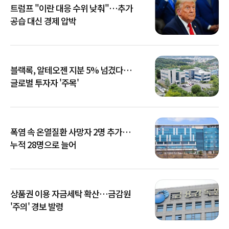
트럼프 "이란 대응 수위 낮춰"…추가
공습 대신 경제 압박
블랙록, 알테오젠 지분 5% 넘겼다…
글로벌 투자자 '주목'
폭염 속 온열질환 사망자 2명 추가…
누적 28명으로 늘어
상품권 이용 자금세탁 확산…금감원
'주의' 경보 발령