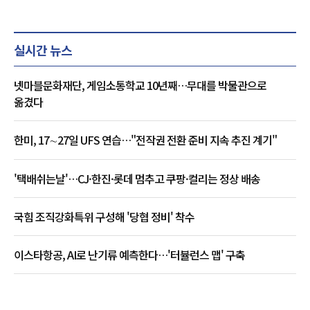
실시간 뉴스
넷마블문화재단, 게임소통학교 10년째…무대를 박물관으로
옮겼다
한미, 17∼27일 UFS 연습…"전작권 전환 준비 지속 추진 계기"
'택배쉬는날'…CJ·한진·롯데 멈추고 쿠팡·컬리는 정상 배송
국힘 조직강화특위 구성해 '당협 정비' 착수
이스타항공, AI로 난기류 예측한다…'터뷸런스 맵' 구축