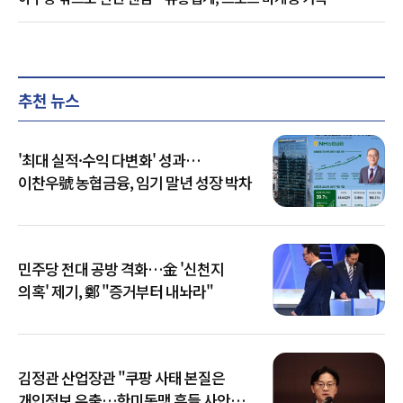
추천 뉴스
'최대 실적·수익 다변화' 성과…
이찬우號 농협금융, 임기 말년 성장 박차
민주당 전대 공방 격화…金 '신천지
의혹' 제기, 鄭 "증거부터 내놔라"
김정관 산업장관 "쿠팡 사태 본질은
개인정보 유출…한미동맹 흔들 사안