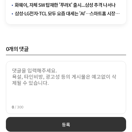
화웨이, 자체 SW 탑재한 '푸라X' 출시...삼성 추격 나서나
삼성·LG전자·TCL 모두 요즘 대세는 'AI'…스마트홈 시장
경쟁 본격화
0
개의 댓글
0
/ 300
등록