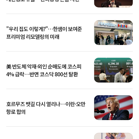
아냐"
"우리 집도 이렇게?"…한샘이 보여준
프리미엄 리모델링의 미래
美 반도체 악재·외인 순매도에 코스피
4% 급락…반면 코스닥 800선 탈환
호르무즈 뱃길 다시 열리나…이란·오만
항로 합의