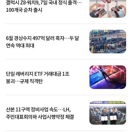
갤럭시 Z8·워치9, 7일 국내 정식 출격…
100개국 순차 출시
6월 경상수지 497억 달러 흑자…두 달
연속 역대 최대
단일 레버리지 ETF 거래대금 1조
붕괴…규제 직격탄
산본 11구역 정비사업 속도…LH,
주민대표회의와 사업시행약정 체결