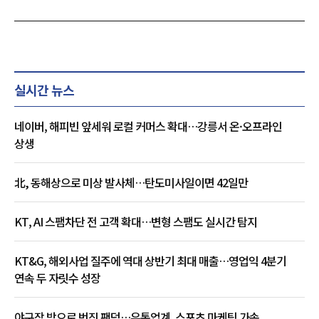
실시간 뉴스
네이버, 해피빈 앞세워 로컬 커머스 확대…강릉서 온·오프라인
상생
北, 동해상으로 미상 발사체…탄도미사일이면 42일만
KT, AI 스팸차단 전 고객 확대…변형 스팸도 실시간 탐지
KT&G, 해외사업 질주에 역대 상반기 최대 매출…영업익 4분기
연속 두 자릿수 성장
야구장 밖으로 번진 팬덤…유통업계, 스포츠 마케팅 가속