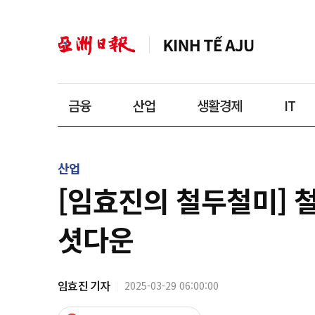
금융
산업
생활경제
IT
산업
[임효진의 철두철미] 
셧다운
임효진 기자
2025-03-29 06:00:00