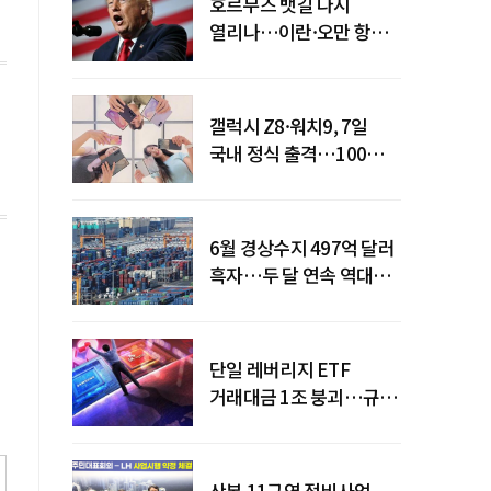
호르무즈 뱃길 다시
열리나…이란·오만 항로
합의
갤럭시 Z8·워치9, 7일
국내 정식 출격…100개국
순차 출시
6월 경상수지 497억 달러
흑자…두 달 연속 역대
최대
단일 레버리지 ETF
거래대금 1조 붕괴…규제
직격탄
산본 11구역 정비사업