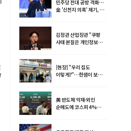
8
민주당 전대 공방 격화…
金 '신천지 의혹' 제기, 鄭
"증거부터 내놔라"
김정관 산업장관 "쿠팡
사태 본질은 개인정보
유출…한미동맹 흔들
사안 아냐"
었
[현장] "우리 집도
이렇게?"…한샘이 보여준
상
프리미엄 리모델링의 미래
현
美 반도체 악재·외인
순매도에 코스피 4%
급락…반면 코스닥 800선
탈환