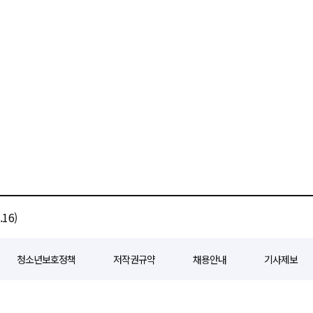
16)
청소년보호정책
저작권규약
채용안내
기사제보