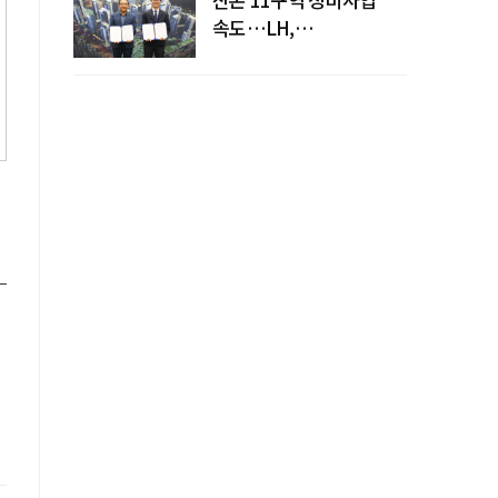
속도…LH,
주민대표회의와
사업시행약정 체결