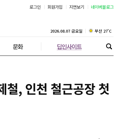
로그인
회원가입
지면보기
네이버블로그
부산 27˚C
대구 24˚C
2026.08.07 금요일
문화
딥인사이트
인천 28˚C
광주 26˚C
대전 26˚C
제철, 인천 철근공장 첫
울산 23˚C
강릉 24˚C
제주 28˚C