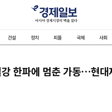
건설
정치
피플
국제
사회
철강 한파에 멈춘 가동…현대