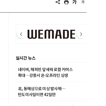
실시간 뉴스
네이버, 해피빈 앞세워 로컬 커머스
확대…강릉서 온·오프라인 상생
北, 동해상으로 미상 발사체…
탄도미사일이면 42일만