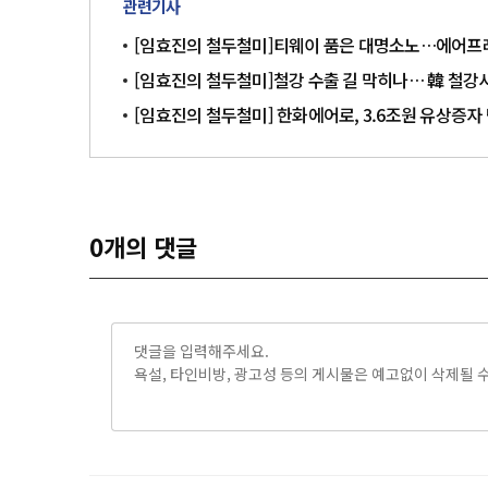
관련기사
[임효진의 철두철미]티웨이 품은 대명소노…에어프레
[임효진의 철두철미]철강 수출 길 막히나… 韓 철강사
[임효진의 철두철미] 한화에어로, 3.6조원 유상증
0
개의 댓글