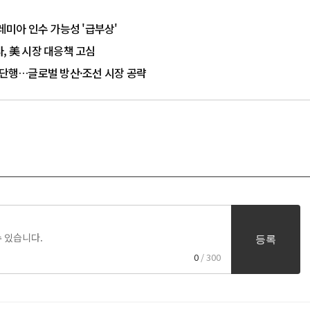
미아 인수 가능성 '급부상'
, 美 시장 대응책 고심
자 단행…글로벌 방산·조선 시장 공략
등록
0
/ 300