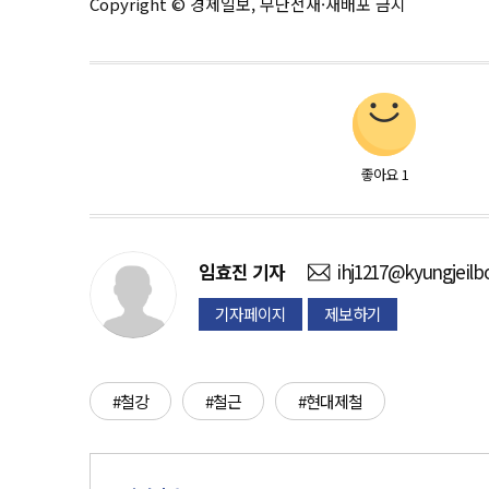
Copyright © 경제일보, 무단전재·재배포 금지
좋아요
1
임효진
기자
ihj1217@kyungjeilb
기자페이지
제보하기
#철강
#철근
#현대제철