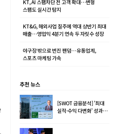
KT, AI 스팸차단 전 고객 확대…변형
스팸도 실시간 탐지
KT&G, 해외사업 질주에 역대 상반기 최대
매출…영업익 4분기 연속 두 자릿수 성장
야구장 밖으로 번진 팬덤…유통업계,
스포츠 마케팅 가속
추천 뉴스
[SWOT 금융분석] '최대
창
실적·수익 다변화' 성과…
이찬우號 농협금융, 임기
말년 성장 박차