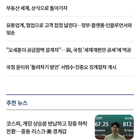
부동산 세제, 상식으로 돌아가자
유통업계, 협업으로 고객 접점 넓힌다…정부·플랫폼·인플루언서와
맞손
"오세훈이 공급절벽 설계자"… 與, 국힘 '세제개편안 공세'에 역공
국힘 윤리위 '돌려차기 발언' 서범수·진종오 징계절차 개시
추천 뉴스
코스피, 개장 상승분 반납하고 장중 하락
전환…중동 리스크·美 경계감