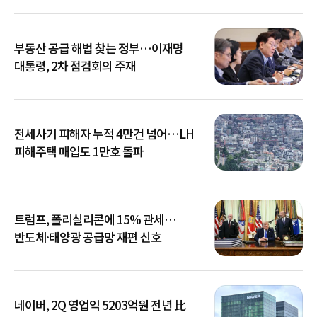
부동산 공급 해법 찾는 정부…이재명
대통령, 2차 점검회의 주재
전세사기 피해자 누적 4만건 넘어…LH
피해주택 매입도 1만호 돌파
트럼프, 폴리실리콘에 15% 관세…
반도체·태양광 공급망 재편 신호
네이버, 2Q 영업익 5203억원 전년 比