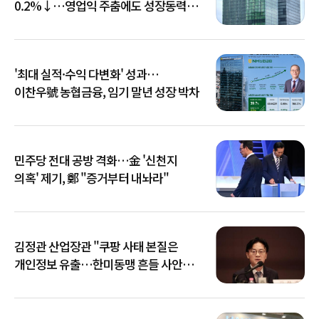
0.2%↓…영업익 주춤에도 성장동력
키운다
'최대 실적·수익 다변화' 성과…
이찬우號 농협금융, 임기 말년 성장 박차
민주당 전대 공방 격화…金 '신천지
의혹' 제기, 鄭 "증거부터 내놔라"
김정관 산업장관 "쿠팡 사태 본질은
개인정보 유출…한미동맹 흔들 사안
아냐"