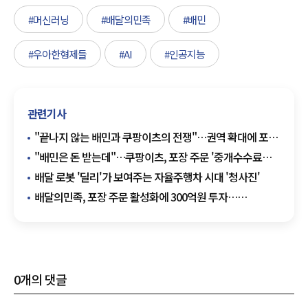
#머신러닝
#배달의민족
#배민
#우아한형제들
#AI
#인공지능
관련기사
"끝나지 않는 배민과 쿠팡이츠의 전쟁"…권역 확대에 포장
수수료 무료까지
"배민은 돈 받는데"…쿠팡이츠, 포장 주문 '중개수수료
무료' 1년 연장
배달 로봇 '딜리'가 보여주는 자율주행차 시대 '청사진'
배달의민족, 포장 주문 활성화에 300억원 투자…
중개이용료 6.8%
0
개의 댓글