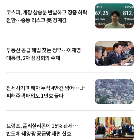
코스피, 개장 상승분 반납하고 장중 하락
전환…중동 리스크·美 경계감
부동산 공급 해법 찾는 정부…이재명
대통령, 2차 점검회의 주재
전세사기 피해자 누적 4만건 넘어…LH
피해주택 매입도 1만호 돌파
트럼프, 폴리실리콘에 15% 관세…
반도체·태양광 공급망 재편 신호