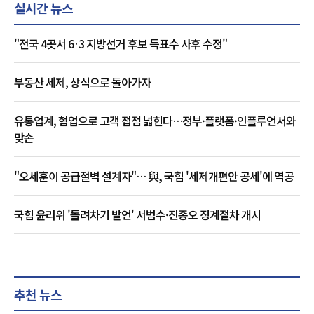
실시간 뉴스
"전국 4곳서 6·3 지방선거 후보 득표수 사후 수정"
부동산 세제, 상식으로 돌아가자
유통업계, 협업으로 고객 접점 넓힌다…정부·플랫폼·인플루언서와
맞손
"오세훈이 공급절벽 설계자"… 與, 국힘 '세제개편안 공세'에 역공
국힘 윤리위 '돌려차기 발언' 서범수·진종오 징계절차 개시
추천 뉴스