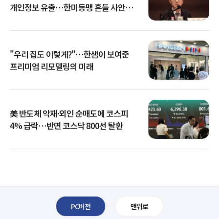
개인정보 유출…한미동맹 흔들 사안
아냐"
"우리 집도 이렇게?"…한샘이 보여준
프리미엄 리모델링의 미래
美 반도체 악재·외인 순매도에 코스피
4% 급락…반면 코스닥 800선 탈환
PC버전
맨위로