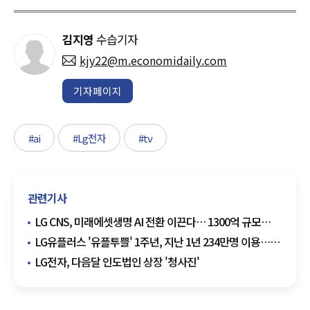
김지영
수습기자
kjy22@m.economidaily.com
기자페이지
#ai
#Lg전자
#tv
관련기사
LG CNS, 미래에셋생명 AI 전환 이끈다… 1300억 규모
차세대 시스템 구축
LG유플러스 '유플투쁠' 1주년, 지난 1년 234만명 이용…
고객과의 약속
LG전자, 다음달 인도법인 상장 '청사진'