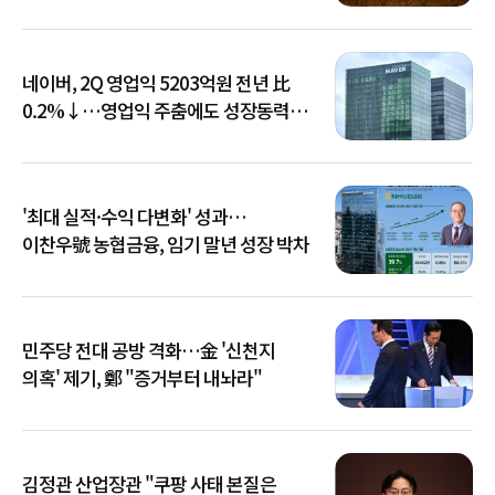
네이버, 2Q 영업익 5203억원 전년 比
0.2%↓…영업익 주춤에도 성장동력
키운다
'최대 실적·수익 다변화' 성과…
이찬우號 농협금융, 임기 말년 성장 박차
민주당 전대 공방 격화…金 '신천지
의혹' 제기, 鄭 "증거부터 내놔라"
김정관 산업장관 "쿠팡 사태 본질은