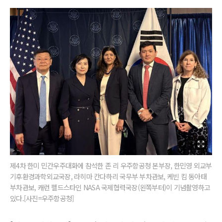
제4차 한미 민간우주대화에 참석한 존 리 우주항공청 본부장, 한민영 외교부
기후환경과학외교국장, 라히마 칸다하리 국무부 부차관보, 케빈 킴 동아태
부차관보, 캐런 펠드스타인 NASA 국제협력국장(왼쪽부터)이 기념촬영하고
있다.[사진=우주항공청]