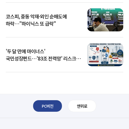
코스피, 중동 악재·외인 순매도에
하락…"하이닉스 또 급락"
'두 달 만에 마이너스'
국민성장펀드…'83조 전력망' 리스크
확산
PC버전
맨위로