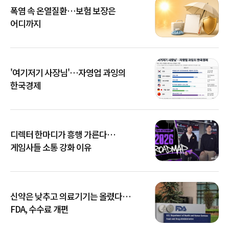
폭염 속 온열질환…보험 보장은
어디까지
'여기저기 사장님'…자영업 과잉의
한국경제
디렉터 한마디가 흥행 가른다…
게임사들 소통 강화 이유
신약은 낮추고 의료기기는 올렸다…
FDA, 수수료 개편