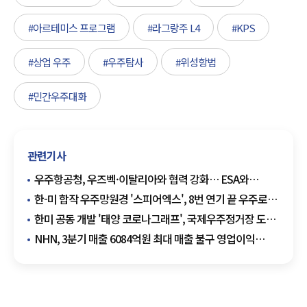
#아르테미스 프로그램
#라그랑주 L4
#KPS
#상업 우주
#우주탐사
#위성항법
#민간우주대화
관련기사
우주항공청, 우즈벡·이탈리아와 협력 강화… ESA와
우주탐사 논의
한-미 합작 우주망원경 '스피어엑스', 8번 연기 끝 우주로…
세계 첫 3차원 우주 지도 제작 나선다
한미 공동 개발 '태양 코로나그래프', 국제우주정거장 도킹
성공
NHN, 3분기 매출 6084억원 최대 매출 불구 영업이익
적자…티메프 사태 여파