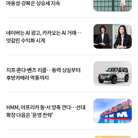
마용성·강북은 상승세 지속
네이버는 AI 광고, 카카오는 AI 거래…
엇갈린 수익화 시계
지프·혼다·벤츠 리콜…동력 상실부터
후방카메라 먹통까지
HMM, 아프리카 동·서 양축 깐다…선대
확장 다음은 '운영 전략'