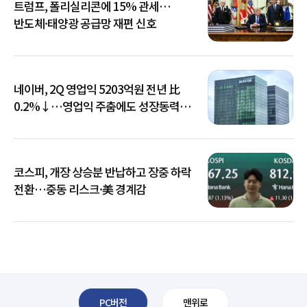
트럼프, 폴리실리콘에 15% 관세…
반도체·태양광 공급망 재편 신호
네이버, 2Q 영업익 5203억원 전년 比
0.2%↓…영업익 주춤에도 성장동력
키운다
코스피, 개장 상승분 반납하고 장중 하락
전환…중동 리스크·美 경계감
PC버전
맨위로