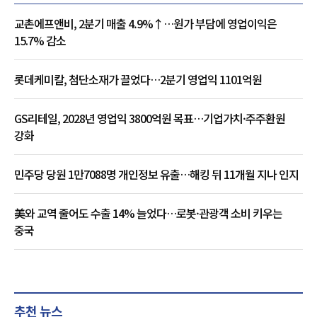
교촌에프앤비, 2분기 매출 4.9%↑…원가 부담에 영업이익은
15.7% 감소
롯데케미칼, 첨단소재가 끌었다…2분기 영업익 1101억원
GS리테일, 2028년 영업익 3800억원 목표…기업가치·주주환원
강화
민주당 당원 1만7088명 개인정보 유출…해킹 뒤 11개월 지나 인지
美와 교역 줄어도 수출 14% 늘었다…로봇·관광객 소비 키우는
중국
추천 뉴스