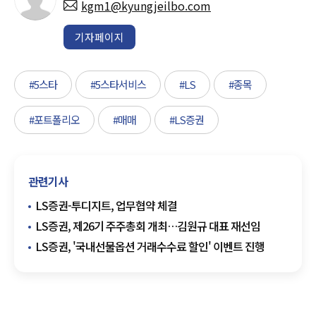
kgm1@kyungjeilbo.com
기자페이지
#5스타
#5스타서비스
#LS
#종목
#포트폴리오
#매매
#LS증권
관련기사
LS증권-투디지트, 업무협약 체결
LS증권, 제26기 주주총회 개최…김원규 대표 재선임
LS증권, '국내선물옵션 거래수수료 할인' 이벤트 진행