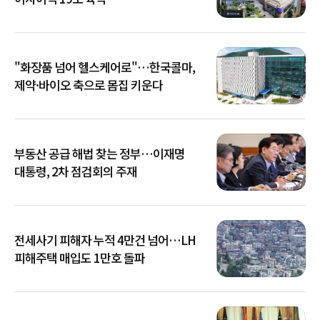
"화장품 넘어 헬스케어로"…한국콜마,
제약·바이오 축으로 몸집 키운다
부동산 공급 해법 찾는 정부…이재명
대통령, 2차 점검회의 주재
전세사기 피해자 누적 4만건 넘어…LH
피해주택 매입도 1만호 돌파