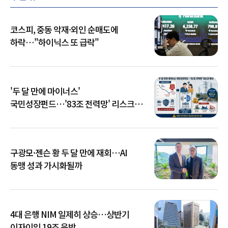
코스피, 중동 악재·외인 순매도에
하락…"하이닉스 또 급락"
'두 달 만에 마이너스'
국민성장펀드…'83조 전력망' 리스크
확산
구광모·젠슨 황 두 달 만에 재회…AI
동맹 성과 가시화될까
4대 은행 NIM 일제히 상승…상반기
이자이익 19조 육박