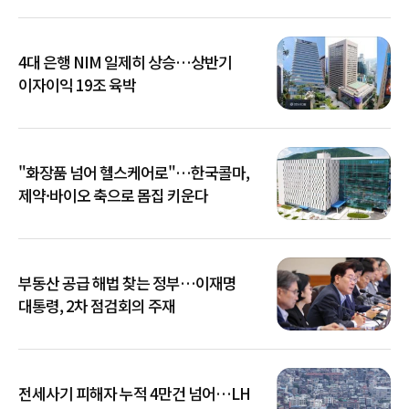
4대 은행 NIM 일제히 상승…상반기
이자이익 19조 육박
"화장품 넘어 헬스케어로"…한국콜마,
제약·바이오 축으로 몸집 키운다
부동산 공급 해법 찾는 정부…이재명
대통령, 2차 점검회의 주재
전세사기 피해자 누적 4만건 넘어…LH