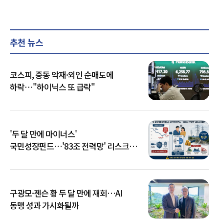
추천 뉴스
코스피, 중동 악재·외인 순매도에
하락…"하이닉스 또 급락"
'두 달 만에 마이너스'
국민성장펀드…'83조 전력망' 리스크
확산
구광모·젠슨 황 두 달 만에 재회…AI
동맹 성과 가시화될까