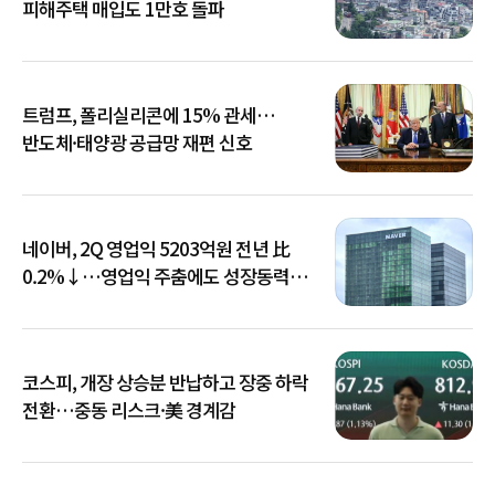
피해주택 매입도 1만호 돌파
트럼프, 폴리실리콘에 15% 관세…
반도체·태양광 공급망 재편 신호
네이버, 2Q 영업익 5203억원 전년 比
0.2%↓…영업익 주춤에도 성장동력
키운다
코스피, 개장 상승분 반납하고 장중 하락
전환…중동 리스크·美 경계감