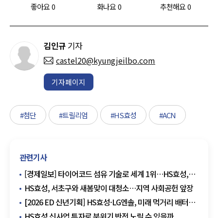
좋아요
0
화나요
0
추천해요
0
김인규
기자
castel20@kyungjeilbo.com
기자페이지
#첨단
#트릴리엄
#HS효성
#ACN
관련기사
[경제일보] 타이어코드 섬유 기술로 세계 1위…HS효성,
미래소재로 확장
HS효성, 서초구와 새봄맞이 대청소…지역 사회공헌 앞장
[2026 ED 신년기획] HS효성·LG엔솔, 미래 먹거리 배터리
사업으로 시선 돌려
HS효성 신사업 투자로 분위기 반전 노릴 수 있을까