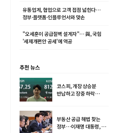
유통업계, 협업으로 고객 접점 넓힌다…
정부·플랫폼·인플루언서와 맞손
"오세훈이 공급절벽 설계자"… 與, 국힘
'세제개편안 공세'에 역공
추천 뉴스
코스피, 개장 상승분
반납하고 장중 하락
전환…중동 리스크·美
경계감
부동산 공급 해법 찾는
정부…이재명 대통령, 2차