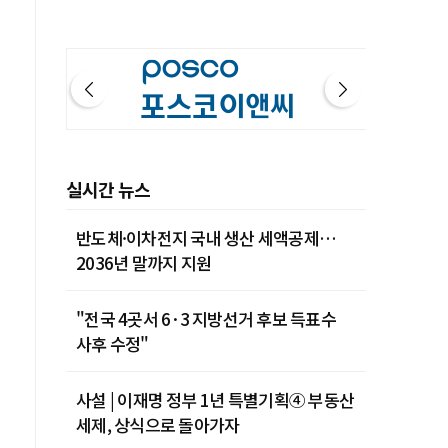
실시간 뉴스
반도체·이차전지 국내 생산 세액공제…
2036년 말까지 지원
"전국 4곳서 6·3 지방선거 후보 득표수
사후 수정"
사설 | 이재명 정부 1년 특별기획④ 부동산
세제, 상식으로 돌아가자