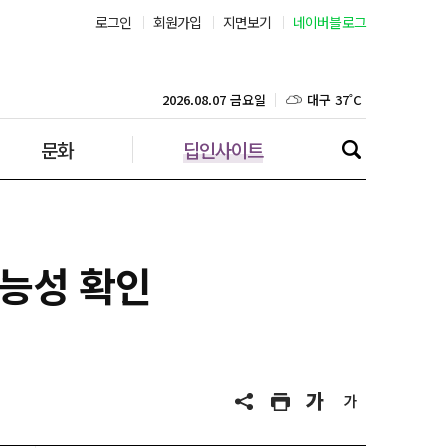
로그인
회원가입
지면보기
네이버블로그
부산 31˚C
대구 37˚C
2026.08.07 금요일
문화
딥인사이트
인천 30˚C
광주 36˚C
대전 35˚C
기능성 확인
울산 33˚C
강릉 31˚C
제주 30˚C