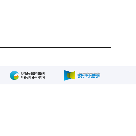
집인: 사장/양규현
패밀리사이트
2-739-2171
, 복사, 배포 등을 금지합니다.