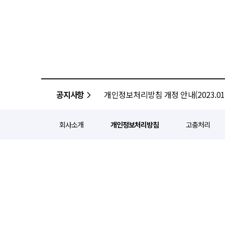
공지사항
개인정보처리방침 개정 안내(2023.01.
회사소개
개인정보처리방침
고충처리
정기간행등록번호 : 서울 아052
주소 : 서울 종로구 종로5길 1
인터넷신문윤리위원회 윤리강령을
Copyright ⓒ
경제일보
All ri