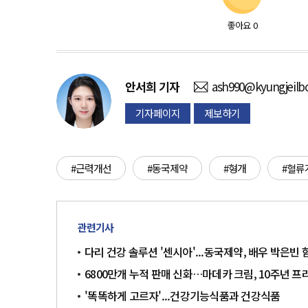
좋아요
0
안서희
기자
ash990@kyungjeilb
기자페이지
제보하기
#근력개선
#동국제약
#형개
#혈류
관련기사
다리 건강 솔루션 '센시아'...동국제약, 배우 박은빈
6800만개 누적 판매 신화…마데카 크림, 10주년 프
'똑똑하게 고르자'...건강기능식품과 건강식품