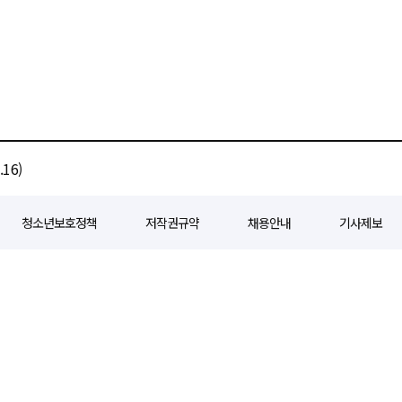
16)
청소년보호정책
저작권규약
채용안내
기사제보
80
등록일자 : 2018년 07월 04일
제호 : e경제일보
발행인: 회장/곽영길
편
3 삼공빌딩 11층
발행 : 2018년 07월 04일
청소년보호책임자 : 선재관
전화 : 0
 준수합니다. 경제일보의 모든 콘텐츠(기사)는 저작권법의 보호를 받으며, 무단전재
ghts reserved.