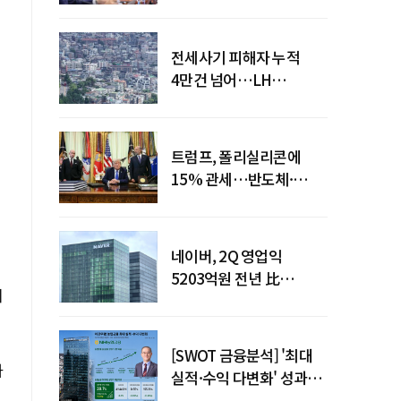
점검회의 주재
전세사기 피해자 누적
4만건 넘어…LH
피해주택 매입도 1만호
돌파
트럼프, 폴리실리콘에
15% 관세…반도체·
태양광 공급망 재편 신호
네이버, 2Q 영업익
5203억원 전년 比
퇴
0.2%↓…영업익
주춤에도 성장동력 키운다
[SWOT 금융분석] '최대
하
실적·수익 다변화' 성과…
이찬우號 농협금융, 임기