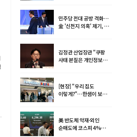
말년 성장 박차
민주당 전대 공방 격화…
金 '신천지 의혹' 제기, 鄭
"증거부터 내놔라"
김정관 산업장관 "쿠팡
이
사태 본질은 개인정보
획
유출…한미동맹 흔들
사안 아냐"
[현장] "우리 집도
이렇게?"…한샘이 보여준
프리미엄 리모델링의 미래
美 반도체 악재·외인
순매도에 코스피 4%
급락…반면 코스닥 800선