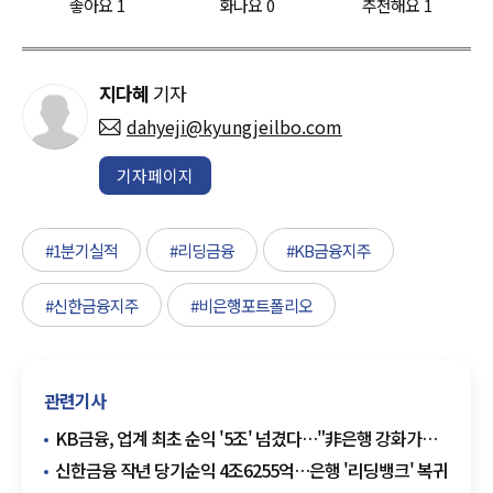
좋아요
1
화나요
0
추천해요
1
지다혜
기자
dahyeji@kyungjeilbo.com
기자페이지
#1분기실적
#리딩금융
#KB금융지주
#신한금융지주
#비은행포트폴리오
관련기사
KB금융, 업계 최초 순익 '5조' 넘겼다…"非은행 강화가
견인"
신한금융 작년 당기순익 4조6255억…은행 '리딩뱅크' 복귀