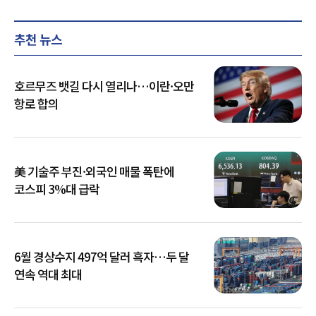
추천 뉴스
호르무즈 뱃길 다시 열리나…이란·오만
항로 합의
美 기술주 부진·외국인 매물 폭탄에
코스피 3%대 급락
6월 경상수지 497억 달러 흑자…두 달
연속 역대 최대