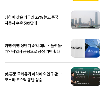
상하이 찾은 외국인 22% 늘고 중국
자동차 수출 509만대
카뱅·케뱅 상반기 순익 희비…플랫폼·
개인사업자 금융으로 성장 기반 확대
美 훈풍·국제유가 하락에 외인 귀환…
코스피·코스닥 동반 상승