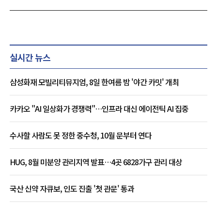
실시간 뉴스
삼성화재 모빌리티뮤지엄, 8일 한여름 밤 '야간 카밋' 개최
카카오 "AI 일상화가 경쟁력"…인프라 대신 에이전틱 AI 집중
수사할 사람도 못 정한 중수청, 10월 문부터 연다
HUG, 8월 미분양 관리지역 발표…4곳 6828가구 관리 대상
국산 신약 자큐보, 인도 진출 '첫 관문' 통과