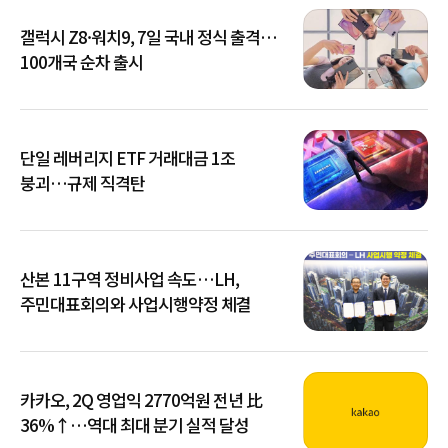
갤럭시 Z8·워치9, 7일 국내 정식 출격…
100개국 순차 출시
단일 레버리지 ETF 거래대금 1조
붕괴…규제 직격탄
산본 11구역 정비사업 속도…LH,
주민대표회의와 사업시행약정 체결
카카오, 2Q 영업익 2770억원 전년 比
36%↑…역대 최대 분기 실적 달성