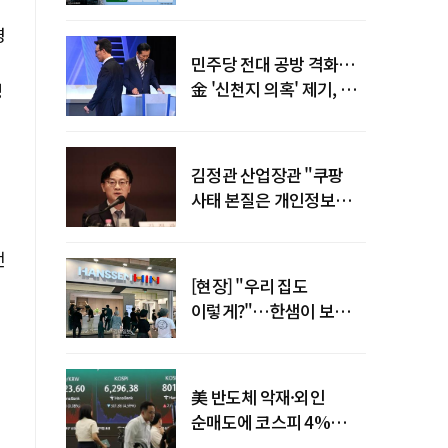
이찬우號 농협금융, 임기
말년 성장 박차
영
민주당 전대 공방 격화…
金 '신천지 의혹' 제기, 鄭
성
"증거부터 내놔라"
김정관 산업장관 "쿠팡
사태 본질은 개인정보
유출…한미동맹 흔들
사안 아냐"
전
[현장] "우리 집도
이렇게?"…한샘이 보여준
프리미엄 리모델링의 미래
신
美 반도체 악재·외인
순매도에 코스피 4%
급락…반면 코스닥 800선