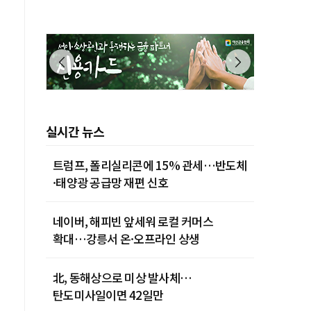
실시간 뉴스
트럼프, 폴리실리콘에 15% 관세…반도체
·태양광 공급망 재편 신호
네이버, 해피빈 앞세워 로컬 커머스
확대…강릉서 온·오프라인 상생
北, 동해상으로 미상 발사체…
탄도미사일이면 42일만