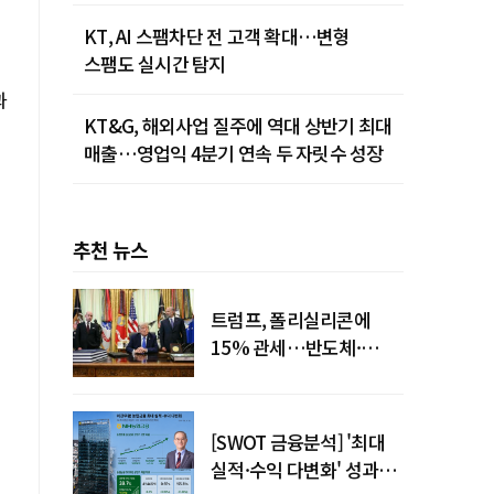
KT, AI 스팸차단 전 고객 확대…변형
스팸도 실시간 탐지
과
KT&G, 해외사업 질주에 역대 상반기 최대
매출…영업익 4분기 연속 두 자릿수 성장
추천 뉴스
트럼프, 폴리실리콘에
15% 관세…반도체·
태양광 공급망 재편 신호
[SWOT 금융분석] '최대
실적·수익 다변화' 성과…