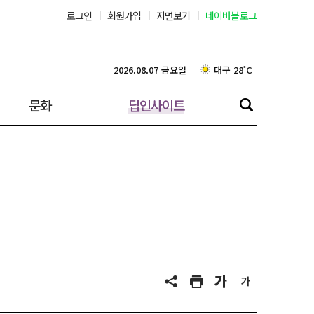
로그인
회원가입
지면보기
네이버블로그
부산 28˚C
대구 28˚C
2026.08.07 금요일
문화
딥인사이트
인천 28˚C
광주 28˚C
대전 28˚C
울산 27˚C
강릉 28˚C
제주 29˚C