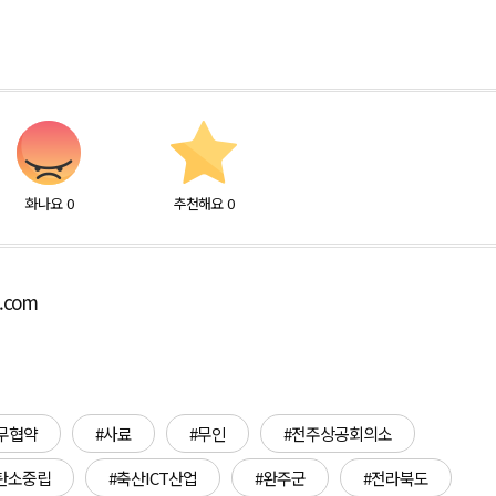
화나요
0
추천해요
0
o.com
무협약
#사료
#무인
#전주상공회의소
탄소중립
#축산ICT산업
#완주군
#전라북도