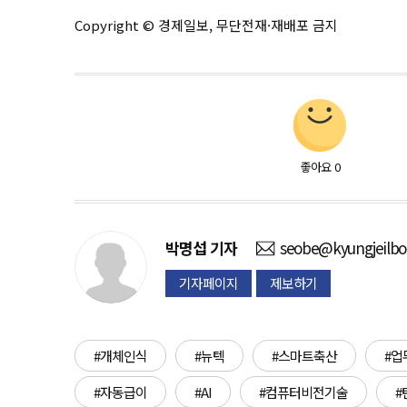
Copyright © 경제일보, 무단전재·재배포 금지
좋아요
0
박명섭
기자
seobe@kyungjeilb
기자페이지
제보하기
#개체인식
#뉴텍
#스마트축산
#업
#자동급이
#AI
#컴퓨터비전기술
#