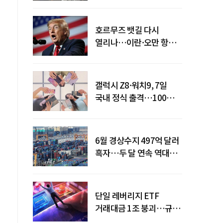
탈환
호르무즈 뱃길 다시
열리나…이란·오만 항로
합의
갤럭시 Z8·워치9, 7일
국내 정식 출격…100개국
순차 출시
6월 경상수지 497억 달러
흑자…두 달 연속 역대
최대
단일 레버리지 ETF
거래대금 1조 붕괴…규제
직격탄