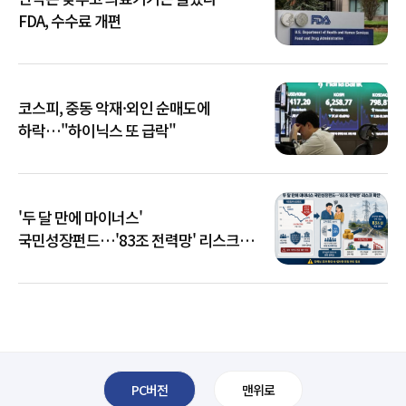
FDA, 수수료 개편
코스피, 중동 악재·외인 순매도에
하락…"하이닉스 또 급락"
'두 달 만에 마이너스'
국민성장펀드…'83조 전력망' 리스크
확산
PC버전
맨위로