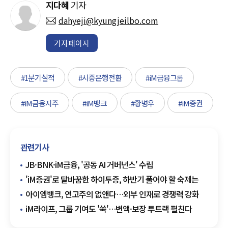
지다혜
기자
dahyeji@kyungjeilbo.com
기자페이지
#1분기실적
#시중은행전환
#iM금융그룹
#iM금융지주
#iM뱅크
#황병우
#iM증권
관련기사
JB·BNK·iM금융, '공동 AI 거버넌스' 수립
'iM증권'로 탈바꿈한 하이투증, 하반기 풀어야 할 숙제는
아이엠뱅크, 연고주의 없앤다…외부 인재로 경쟁력 강화
iM라이프, 그룹 기여도 '쑥'…변액·보장 투트랙 펼친다