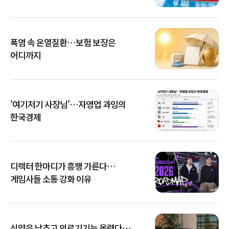
폭염 속 온열질환…보험 보장은
어디까지
'여기저기 사장님'…자영업 과잉의
한국경제
디렉터 한마디가 흥행 가른다…
게임사들 소통 강화 이유
신약은 낮추고 의료기기는 올렸다…