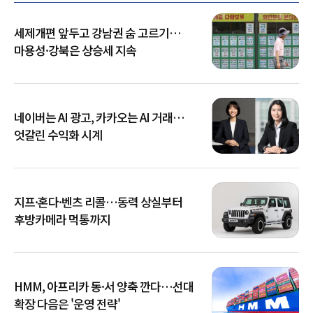
세제개편 앞두고 강남권 숨 고르기…
마용성·강북은 상승세 지속
네이버는 AI 광고, 카카오는 AI 거래…
엇갈린 수익화 시계
지프·혼다·벤츠 리콜…동력 상실부터
후방카메라 먹통까지
HMM, 아프리카 동·서 양축 깐다…선대
확장 다음은 '운영 전략'